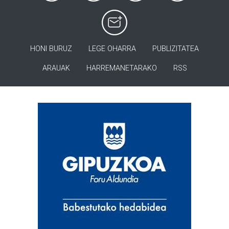
HONI BURUZ
LEGE OHARRA
PUBLIZITATEA
ARAUAK
HARREMANETARAKO
RSS