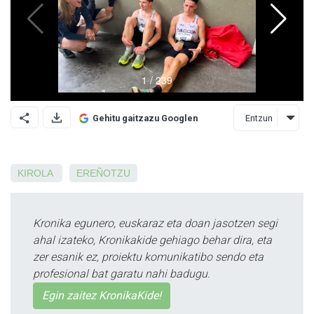
Entzun
Gehitu gaitzazu Googlen
KIROLA
EREÑOTZU
Kronika egunero, euskaraz eta doan jasotzen segi
ahal izateko, Kronikakide gehiago behar dira, eta
zer esanik ez, proiektu komunikatibo sendo eta
profesional bat garatu nahi badugu.
Egin zaitez KronikaKide!