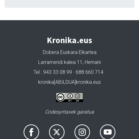
Kronika.eus
Dobera Euskara Elkartea
Larramendi kalea 11, Hernani
Tel.: 943 33 08 99 · 688 660 714 ·
kronika[ABILDUA]kronika.eus
Codesyntaxek garatua