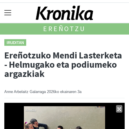
EREÑOTZU
IRUDITAN
Ereñotzuko Mendi Lasterketa
- Helmugako eta podiumeko
argazkiak
Anne Arbelaitz Galarraga
2026ko ekainaren 3a