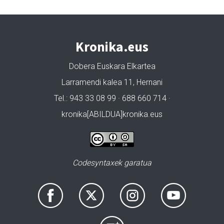
Kronika.eus
Dobera Euskara Elkartea
Larramendi kalea 11, Hernani
Tel.: 943 33 08 99 · 688 660 714 ·
kronika[ABILDUA]kronika.eus
Codesyntaxek garatua