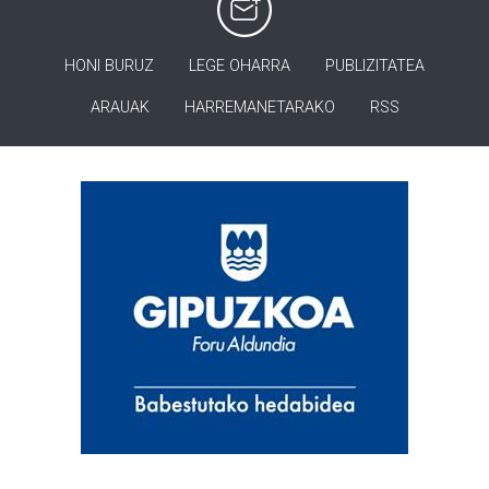
HONI BURUZ
LEGE OHARRA
PUBLIZITATEA
ARAUAK
HARREMANETARAKO
RSS