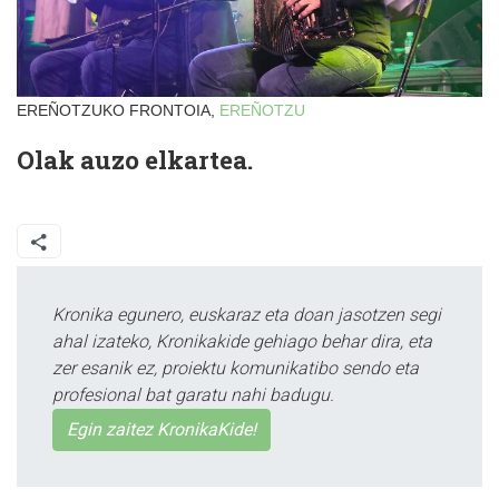
EREÑOTZUKO FRONTOIA,
EREÑOTZU
Olak auzo elkartea.
Kronika egunero, euskaraz eta doan jasotzen segi
ahal izateko, Kronikakide gehiago behar dira, eta
zer esanik ez, proiektu komunikatibo sendo eta
profesional bat garatu nahi badugu.
Egin zaitez KronikaKide!