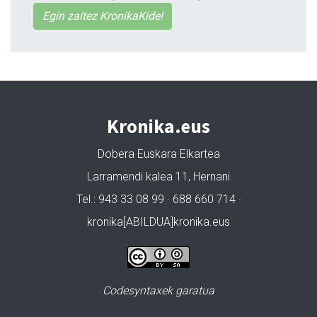
Egin zaitez KronikaKide!
Kronika.eus
Dobera Euskara Elkartea
Larramendi kalea 11, Hernani
Tel.: 943 33 08 99 · 688 660 714 ·
kronika[ABILDUA]kronika.eus
Codesyntaxek garatua