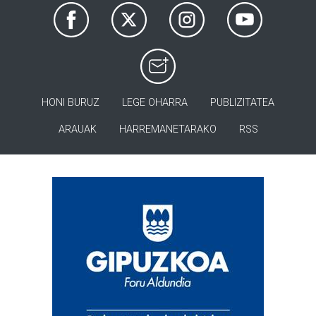
HONI BURUZ
LEGE OHARRA
PUBLIZITATEA
ARAUAK
HARREMANETARAKO
RSS