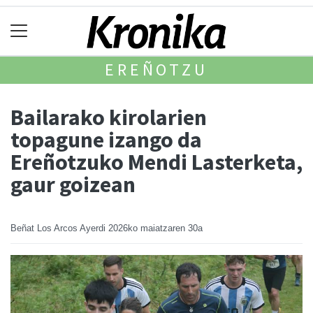
EREÑOTZU
Bailarako kirolarien
topagune izango da
Ereñotzuko Mendi Lasterketa,
gaur goizean
Beñat Los Arcos Ayerdi
2026ko maiatzaren 30a