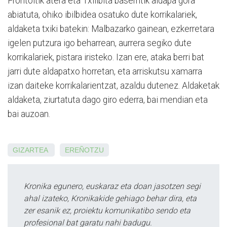
Frontoitik atera eta Txilibita baserritik aldapa gora
abiatuta, ohiko ibilbidea osatuko dute korrikalariek,
aldaketa txiki batekin: Malbazarko gainean, ezkerretara
igelen putzura igo beharrean, aurrera segiko dute
korrikalariek, pistara iristeko. Izan ere, ataka berri bat
jarri dute aldapatxo horretan, eta arriskutsu xamarra
izan daiteke korrikalarientzat, azaldu dutenez. Aldaketak
aldaketa, ziurtatuta dago giro ederra, bai mendian eta
bai auzoan.
GIZARTEA
EREÑOTZU
Kronika egunero, euskaraz eta doan jasotzen segi
ahal izateko, Kronikakide gehiago behar dira, eta
zer esanik ez, proiektu komunikatibo sendo eta
profesional bat garatu nahi badugu.