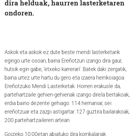
dira helduak, haurren lasterketaren
ondoren.
Askok eta askok ez dute beste mendi lasterketarik
egingo urte osoan, baina Ereñotzun izango dira gaur,
hutsik egin gabe, 'etxeko karreran'. Batek daki zergatik,
baina urtez urte hartu du gero eta izaera herrikoiagoa
Ereñotzuko Mendi Lasterketak. Horren erakusle da,
partehartzaile gehien-gehienak izango direla bertakoak,
erdia baino dezente gehiago: 114 hernaniar, sei
ereñotzuar eta zazpi astigartar. 127 guztira bailarakoak,
200 partehartzaileren artean.
Goizeko 10:00etan abiatuko dira korrikalariak