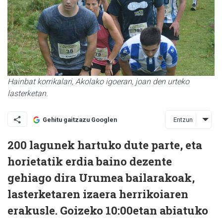
Hainbat korrikalari, Akolako igoeran, joan den urteko
lasterketan.
Entzun
Gehitu gaitzazu Googlen
200 lagunek hartuko dute parte, eta
horietatik erdia baino dezente
gehiago dira Urumea bailarakoak,
lasterketaren izaera herrikoiaren
erakusle. Goizeko 10:00etan abiatuko