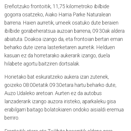
Ereñotzuko frontoitik, 11,75 kilometroko ibilbide
gogorra osatzeko, Aiako Harria Parke Naturalean
barrena. Haien aurretik, umeek osatuko dute beraien
ibilbide gorabeheratsua auzoan barrena, 09:30ak aldera
abiatuta. Doakoa izango da, eta frontoian bertan eman
beharko dute izena lasterketaren aurretik. Helduen
kasuan ez da horretarako aukerarik izango, duela
hilabete agortu baitziren dortsalak.
Horietako bat eskuratzeko aukera izan zutenek,
goizeko 08:00etatik 09:30etara hartu beharko dute,
Auzo Udaleko aretoan. Aurten ez da autobus
lanzaderarik izango auzora iristeko, aparkaleku gisa
erabilgarri baitago bolatokiaren ondoko aisialdi eremua
berriro.