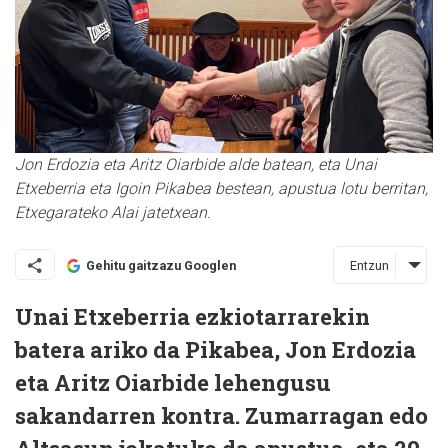
Jon Erdozia eta Aritz Oiarbide alde batean, eta Unai
Etxeberria eta Igoin Pikabea bestean, apustua lotu berritan,
Etxegarateko Alai jatetxean.
Entzun
Gehitu gaitzazu Googlen
Unai Etxeberria ezkiotarrarekin
batera ariko da Pikabea, Jon Erdozia
eta Aritz Oiarbide lehengusu
sakandarren kontra. Zumarragan edo