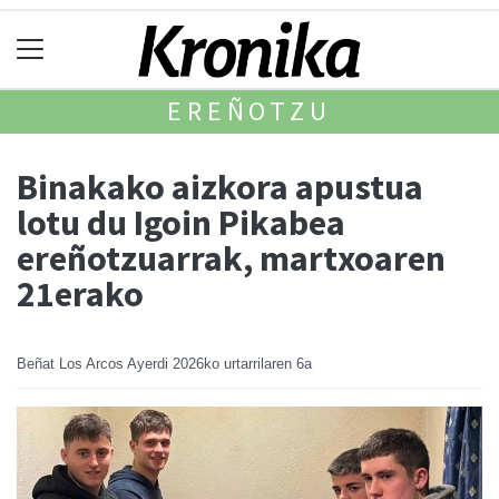
EREÑOTZU
Binakako aizkora apustua
lotu du Igoin Pikabea
ereñotzuarrak, martxoaren
21erako
Beñat Los Arcos Ayerdi
2026ko urtarrilaren 6a