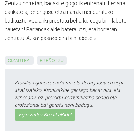
Zentzu horretan, badakite gogotik entrenatu beharra
daukatela, lehengusu etxarriarrak menderatuko
badituzte: «Galanki prestatu beharko dugu bi hilabete
hauetan! Parrandak alde batera utzi, eta horretan
zentratu. Azkar pasako dira bi hilabete!».
GIZARTEA
EREÑOTZU
Kronika egunero, euskaraz eta doan jasotzen segi
ahal izateko, Kronikakide gehiago behar dira, eta
zer esanik ez, proiektu komunikatibo sendo eta
profesional bat garatu nahi badugu.
Egin zaitez KronikaKide!