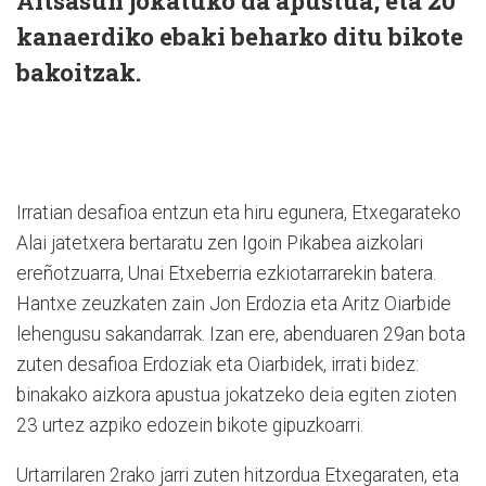
Altsasun jokatuko da apustua, eta 20
kanaerdiko ebaki beharko ditu bikote
bakoitzak.
Irratian desafioa entzun eta hiru egunera, Etxegarateko
Alai jatetxera bertaratu zen Igoin Pikabea aizkolari
ereñotzuarra, Unai Etxeberria ezkiotarrarekin batera.
Hantxe zeuzkaten zain Jon Erdozia eta Aritz Oiarbide
lehengusu sakandarrak. Izan ere, abenduaren 29an bota
zuten desafioa Erdoziak eta Oiarbidek, irrati bidez:
binakako aizkora apustua jokatzeko deia egiten zioten
23 urtez azpiko edozein bikote gipuzkoarri.
Urtarrilaren 2rako jarri zuten hitzordua Etxegaraten, eta