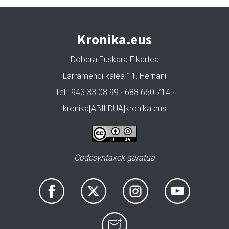
Kronika.eus
Dobera Euskara Elkartea
Larramendi kalea 11, Hernani
Tel.: 943 33 08 99 · 688 660 714 ·
kronika[ABILDUA]kronika.eus
Codesyntaxek garatua