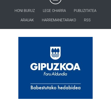
HONI BURUZ
LEGE OHARRA
PUBLIZITATEA
ARAUAK
HARREMANETARAKO
RSS