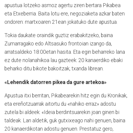
apustua lotzeko asmoz agertu zi­ren bertara Pikabea
eta Etxeberria. Baita lotu ere, negoziaketa azkar baten
ondoren: martxoaren 21ean jokatuko dute apustua.
Tokia daukate oraindik guztiz erabakitzeko, baina
Zumarragako edo Altsasuko frontoian izango da,
arratsaldeko 18:00etan hasita. Eta egin beharreko lana
ez dute nolanahikoa lau gazteek: 20 kanaerdiko ebaki
beharko ditu bikote bakoitzak, txanda librean.
«Lehendik datorren pikea da gure artekoa»
Apustua itxi berritan, Pikabearekin hitz egin du Kronikak,
eta ereñotzuarrak aitortu du «nahiko erraz» adostu
zutela bi aldeek: «Ideia berdintsuarekin joan ginen bi
taldeak. Lan aldetik, guk gutxixeago nahi genuen, baina
20 kanaerdikotan adostu genuen. Prestatuz gero,