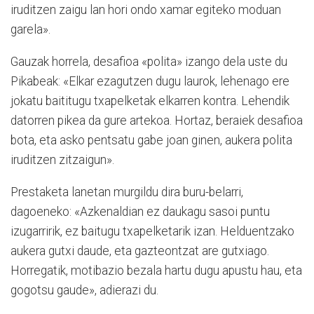
iruditzen zaigu lan hori ondo xamar egiteko moduan
garela».
Gauzak horrela, desafioa «polita» izango dela uste du
Pikabeak: «Elkar ezagutzen dugu laurok, lehenago ere
jokatu baititugu txapelketak elkarren kontra. Lehendik
datorren pikea da gure artekoa. Hortaz, beraiek desafioa
bota, eta asko pentsatu gabe joan ginen, aukera polita
iruditzen zitzaigun».
Prestaketa lanetan murgildu dira buru-belarri,
dagoeneko: «Azkenaldian ez daukagu sasoi puntu
izugarririk, ez baitugu txapelketarik izan. Helduentzako
aukera gutxi daude, eta gazteontzat are gutxiago.
Horregatik, motibazio bezala hartu dugu apustu hau, eta
gogotsu gaude», adierazi du.