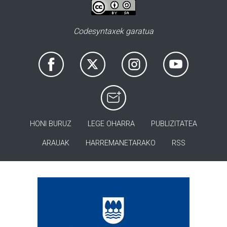
Codesyntaxek garatua
HONI BURUZ
LEGE OHARRA
PUBLIZITATEA
ARAUAK
HARREMANETARAKO
RSS