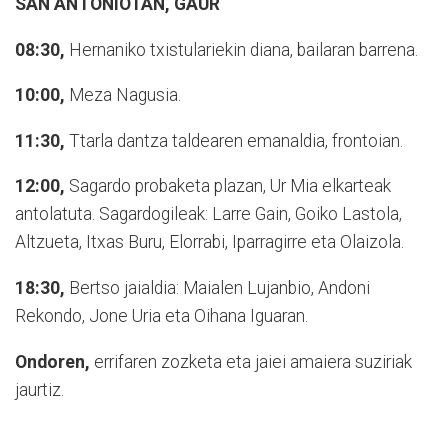
SAN ANTONIOTAN, GAUR
08:30,
Hernaniko txistulariekin diana, bailaran barrena.
10:00,
Meza Nagusia.
11:30,
Ttarla dantza taldearen emanaldia, frontoian.
12:00,
Sagardo probaketa plazan, Ur Mia elkarteak
antolatuta. Sagardogileak: Larre Gain, Goiko Lastola,
Altzueta, Itxas Buru, Elorrabi, Iparragirre eta Olaizola.
18:30,
Bertso jaialdia: Maialen Lujanbio, Andoni
Rekondo, Jone Uria eta Oihana Iguaran.
Ondoren,
errifaren zozketa eta jaiei amaiera suziriak
jaurtiz.