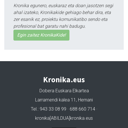
Kronika egunero, euskaraz eta doan jasotzen segi
ahal izateko, Kronikakide gehiago behar dira, eta
zer esanik ez, proiektu komunikatibo sendo eta
profesional bat garatu nahi badugu.
Egin zaitez KronikaKide!
Kronika.eus
Dobera Euskara Elkartea
Larramendi kalea 11, Hernani
Tel.: 943 33 08 99 · 688 660 714 ·
kronika[ABILDUA]kronika.eus