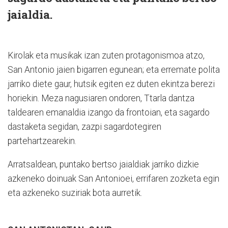
jaialdia.
Kirolak eta musikak izan zuten protagonismoa atzo,
San Anto­nio jaien bigarren egunean; eta erremate polita
jarriko diete gaur, hutsik egiten ez duten
ekintza berezi
horiekin. Meza nagusiaren ondoren, Ttarla dan­tza
taldearen emanaldia izan­go da frontoian, eta sagardo
das­taketa segidan, zazpi sagardotegiren
partehartzearekin.
Arratsaldean, puntako bertso jaialdiak jarriko dizkie
azkeneko doinuak San Antonioei, errifaren zozketa egin
eta azkeneko suziriak bota aurretik.