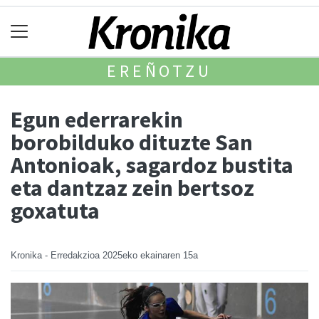
EREÑOTZU
Egun ederrarekin
borobilduko dituzte San
Antonioak, sagardoz bustita
eta dantzaz zein bertsoz
goxatuta
Kronika - Erredakzioa
2025eko ekainaren 15a