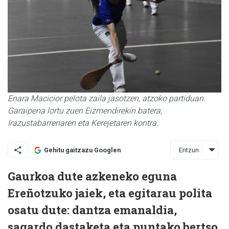
Enara Macicior pelota zaila jasotzen, atzoko partiduan.
Garaipena lortu zuen Eizmendirekin batera,
Irazustabarrenaren eta Kerejetaren kontra.
Entzun
Gehitu gaitzazu Googlen
Gaurkoa dute azkeneko eguna
Ereñotzuko jaiek, eta egitarau polita
osatu dute: dantza emanaldia,
sagardo dastaketa eta puntako bertso