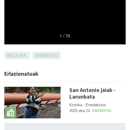
KULTURA
EREÑOTZU
Erlazionatuak
San Antonio jaiak -
Larunbata
Kronika - Erredakzioa
2025 eka 14
EREÑOTZU