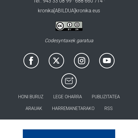
Tel.: 943 33 08 99 · 688 660 714 ·
kronika[ABILDUA]kronika.eus
Codesyntaxek garatua
HONI BURUZ
LEGE OHARRA
PUBLIZITATEA
ARAUAK
HARREMANETARAKO
RSS