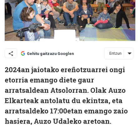
Entzun
Gehitu gaitzazu Googlen
2024an jaiotako ereñotzuarrei ongi
etorria emango diete gaur
arratsaldean Atsolorran. Olak Auzo
Elkarteak antolatu du ekintza, eta
arratsaldeko 17:00etan emango zaio
hasiera, Auzo Udaleko aretoan.