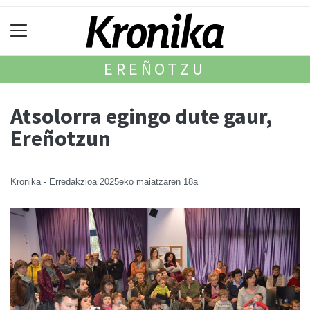
EREÑOTZU
Atsolorra egingo dute gaur,
Ereñotzun
Kronika - Erredakzioa
2025eko maiatzaren 18a