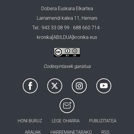
Dobera Euskara Elkartea
Larramendi kalea 11, Hernani
Tel.: 943 33 08 99 · 688 660 714 ·
kronika[ABILDUA]kronika.eus
Codesyntaxek garatua
HONI BURUZ
LEGE OHARRA
PUBLIZITATEA
ARAUAK
HARREMANETARAKO
RSS