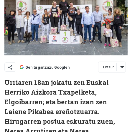
Entzun
Gehitu gaitzazu Googlen
Urriaren 18an jokatu zen Euskal
Herriko Aizkora Txapelketa,
Elgoibarren; eta bertan izan zen
Laiene Pikabea ereñotzuarra.
Hirugarren postua eskuratu zuen,
Nerea Arrutiren eta Nerea