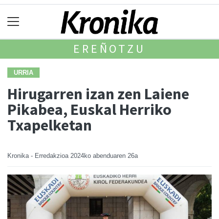
EREÑOTZU
URRIA
Hirugarren izan zen Laiene
Pikabea, Euskal Herriko
Txapelketan
Kronika - Erredakzioa
2024ko abenduaren 26a