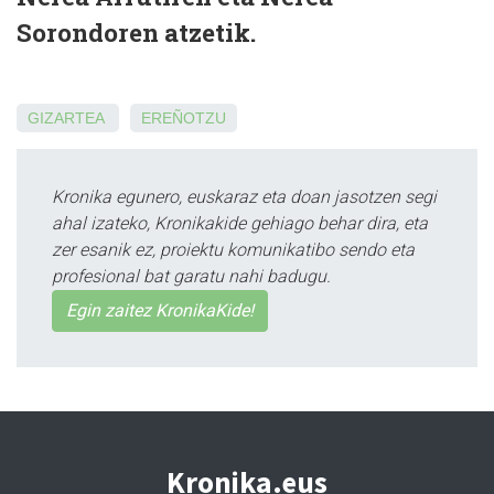
Sorondoren atzetik.
GIZARTEA
EREÑOTZU
Kronika egunero, euskaraz eta doan jasotzen segi
ahal izateko, Kronikakide gehiago behar dira, eta
zer esanik ez, proiektu komunikatibo sendo eta
profesional bat garatu nahi badugu.
Egin zaitez KronikaKide!
Kronika.eus