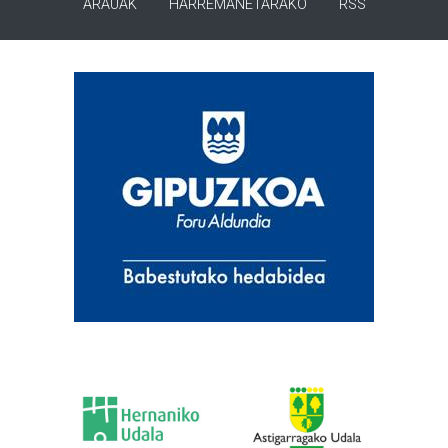
ARAUAK
HARREMANETARAKO
RSS