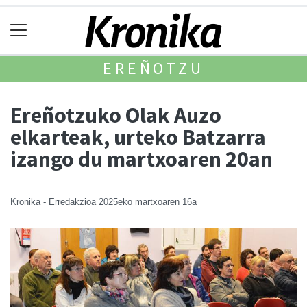
EREÑOTZU
Ereñotzuko Olak Auzo
elkarteak, urteko Batzarra
izango du martxoaren 20an
Kronika - Erredakzioa
2025eko martxoaren 16a