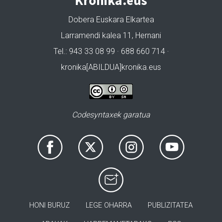
Kronika.eus
Dobera Euskara Elkartea
Larramendi kalea 11, Hernani
Tel.: 943 33 08 99 · 688 660 714 ·
kronika[ABILDUA]kronika.eus
Codesyntaxek garatua
HONI BURUZ
LEGE OHARRA
PUBLIZITATEA