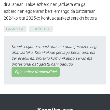
dira lanean. Talde ezberdinen jarduera eta gai
ezberdinen egoeraren berri emango da batzarrean,
2024ko eta 2025ko kontuak aurkeztearekin batera.
GIZARTEA
EREÑOTZU
Kronika egunero, euskaraz eta doan jasotzen segi
ahal izateko, Kronikakide gehiago behar dira, eta
zer esanik ez, proiektu komunikatibo sendo eta
profesional bat garatu nahi badugu.
Egin zaitez KronikaKide!