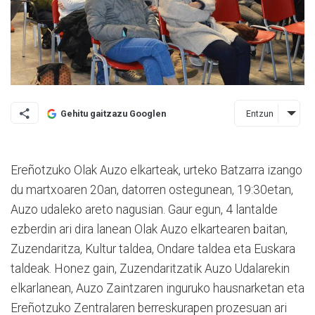
Entzun
Gehitu gaitzazu Googlen
Ereñotzuko Olak Auzo elkarteak, urteko Batzarra izango
du martxoaren 20an, datorren ostegunean, 19:30etan,
Auzo udaleko areto nagusian. Gaur egun, 4 lantalde
ezberdin ari dira lanean Olak Auzo elkartearen baitan,
Zuzendaritza, Kultur taldea, Ondare taldea eta Euskara
taldeak. Honez gain, Zuzendaritzatik Auzo Udalarekin
elkarlanean, Auzo Zaintzaren inguruko hausnarketan eta
Ereñotzuko Zentralaren berreskurapen prozesuan ari