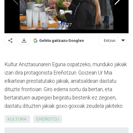
Entzun
Gehitu gaitzazu Googlen
Kultur Aniztasunaren Eguna ospatzeko, munduko jakiak
izan dira protagonista Ereñotzun. Goizean Ur Mia
elkartean prestatutako jakiak, arratsaldean dastatu
dituzte frontoian. Giro ederra sortu da bertan, eta
bertaratuen aurpegiei begiratu besterik ez zegoen,
dastatu dituzten jakiak goxo-goxoak zeudela jakiteko.
KULTURA
EREÑOTZU