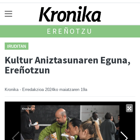
EREÑOTZU
IRUDITAN
Kultur Aniztasunaren Eguna,
Ereñotzun
Kronika - Erredakzioa
2024ko maiatzaren 19a