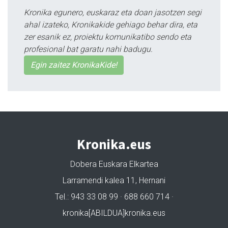
Kronika egunero, euskaraz eta doan jasotzen segi
ahal izateko, Kronikakide gehiago behar dira, eta
zer esanik ez, proiektu komunikatibo sendo eta
profesional bat garatu nahi badugu.
Egin zaitez KronikaKide!
Kronika.eus
Dobera Euskara Elkartea
Larramendi kalea 11, Hernani
Tel.: 943 33 08 99 · 688 660 714 ·
kronika[ABILDUA]kronika.eus