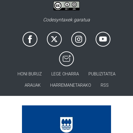
Codesyntaxek garatua
HONI BURUZ
LEGE OHARRA
PUBLIZITATEA
ARAUAK
HARREMANETARAKO
RSS