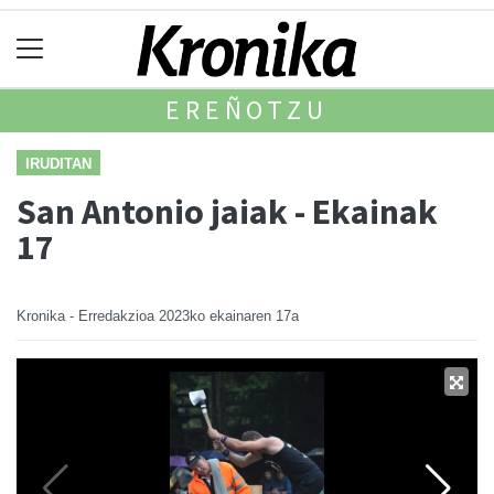
EREÑOTZU
IRUDITAN
San Antonio jaiak - Ekainak
17
Kronika - Erredakzioa
2023ko ekainaren 17a