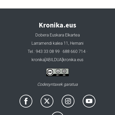
Kronika.eus
Dobera Euskara Elkartea
Larramendi kalea 11, Hernani
Tel.: 943 33 08 99 · 688 660 714 ·
kronika[ABILDUA]kronika.eus
Codesyntaxek garatua