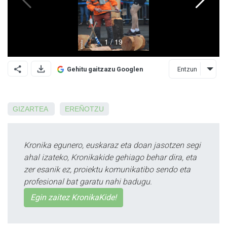
Entzun
Gehitu gaitzazu Googlen
GIZARTEA
EREÑOTZU
Kronika egunero, euskaraz eta doan jasotzen segi
ahal izateko, Kronikakide gehiago behar dira, eta
zer esanik ez, proiektu komunikatibo sendo eta
profesional bat garatu nahi badugu.
Egin zaitez KronikaKide!