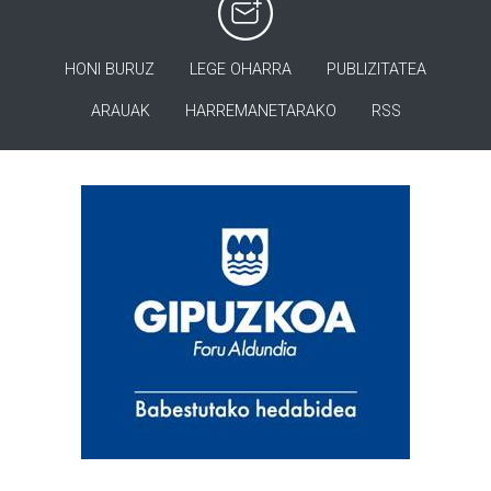
HONI BURUZ
LEGE OHARRA
PUBLIZITATEA
ARAUAK
HARREMANETARAKO
RSS