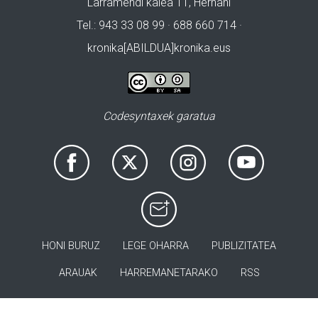
Larramendi kalea 11, Hernani
Tel.: 943 33 08 99 · 688 660 714 ·
kronika[ABILDUA]kronika.eus
Codesyntaxek garatua
HONI BURUZ
LEGE OHARRA
PUBLIZITATEA
ARAUAK
HARREMANETARAKO
RSS