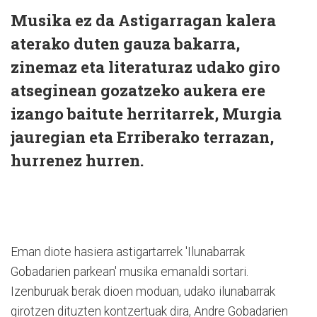
Musika ez da Astigarragan kalera
aterako duten gauza bakarra,
zinemaz eta literaturaz udako giro
atseginean gozatzeko aukera ere
izango baitute herritarrek, Murgia
jauregian eta Erriberako terrazan,
hurrenez hurren.
Eman diote hasiera astigartarrek 'Ilunabarrak
Gobadarien parkean' musika emanaldi sortari.
Izenburuak berak dioen moduan, udako ilunabarrak
girotzen dituzten kontzertuak dira, Andre Gobadarien