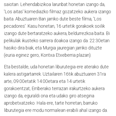
saiotan. Lehendabizikoa larunbat honetan izango da,
'Los aitas' komediazko filmaz gozatzeko aukera izango
baita. Abuztuaren 8an jarriko dute beste filma, 'Los
pecadores'. Kasu honetan, 16 urtetik gorakoek soilik
izango dute bertaratzeko aukera, beldurrezkoa baita. Bi
pelikulak ikusteko sarrera doakoa izango da. 22:30etan
hasiko dira biak, eta Murgia jauregian jarriko dituzte
(euria eginez gero, Kontxa Etxeberria plazan).
Eta bestalde, uda honetan liburutegia ere aterako dute
kalera astigartarrek. Uztailaren 16tik abuztuaren 31ra
arte, 09:00etatik 14:00etara eta 14 urtetik
gorakoentzat, Erriberako terrazan irakurtzeko aukera
izango da, eguraldi ona eta udako giro atsegina
aprobetxatzeko. Hala ere, tarte horretan, barruko
liburutegia ere modu normalean erabili ahal izango da.