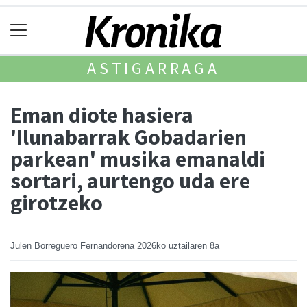
ASTIGARRAGA
Eman diote hasiera
'Ilunabarrak Gobadarien
parkean' musika emanaldi
sortari, aurtengo uda ere
girotzeko
Julen Borreguero Fernandorena
2026ko uztailaren 8a