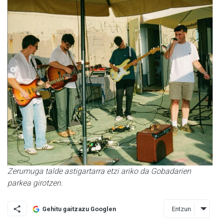
Zerumuga talde astigartarra etzi ariko da Gobadarien
parkea girotzen.
Entzun
Gehitu gaitzazu Googlen