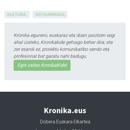
KULTURA
ASTIGARRAGA
Kronika egunero, euskaraz eta doan jasotzen segi
ahal izateko, Kronikakide gehiago behar dira, eta
zer esanik ez, proiektu komunikatibo sendo eta
profesional bat garatu nahi badugu.
Egin zaitez KronikaKide!
Kronika.eus
Dobera Euskara Elkartea