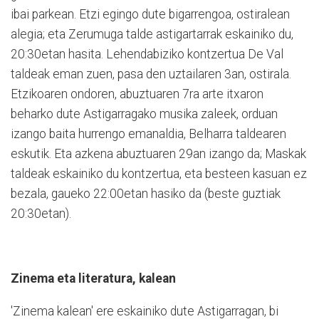
ibai parkean. Etzi egingo dute bigarrengoa, ostiralean
alegia; eta Zerumuga talde astigartarrak eskainiko du,
20:30etan hasita. Lehendabiziko kontzertua De Val
taldeak eman zuen, pasa den uztailaren 3an, ostirala.
Etzikoaren ondoren, abuztuaren 7ra arte itxaron
beharko dute Astigarragako musika zaleek, orduan
izango baita hurrengo emanaldia, Bel­harra taldearen
eskutik. Eta azkena abuztuaren 29an izango da; Maskak
taldeak eskainiko du kontzertua, eta besteen kasuan ez
bezala, gaueko 22:00etan hasiko da (beste guztiak
20:30etan).
Zinema eta literatura, kalean
'Zinema kalean' ere eskainiko dute Astigarragan, bi