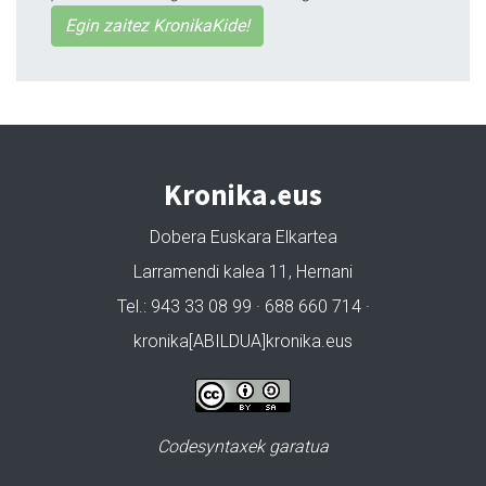
Egin zaitez KronikaKide!
Kronika.eus
Dobera Euskara Elkartea
Larramendi kalea 11, Hernani
Tel.: 943 33 08 99 · 688 660 714 ·
kronika[ABILDUA]kronika.eus
Codesyntaxek garatua