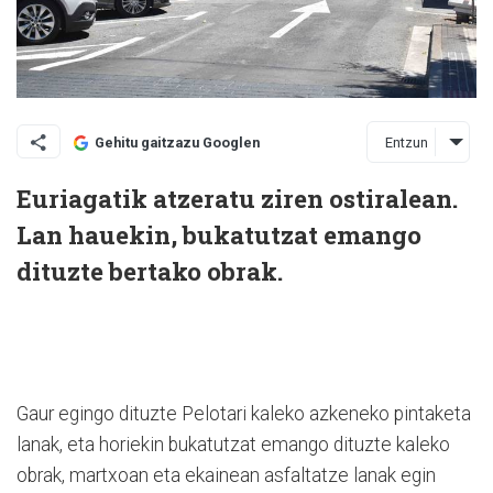
Entzun
Gehitu gaitzazu Googlen
Euriagatik atzeratu ziren ostiralean.
Lan hauekin, bukatutzat emango
dituzte bertako obrak.
Gaur egingo dituzte Pelotari kaleko azkeneko pintaketa
lanak, eta horiekin bukatutzat emango dituzte kaleko
obrak, martxoan eta ekainean asfaltatze lanak egin