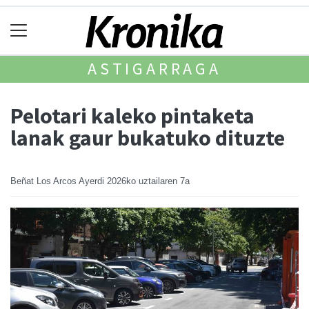
ASTIGARRAGA
Pelotari kaleko pintaketa
lanak gaur bukatuko dituzte
Beñat Los Arcos Ayerdi
2026ko uztailaren 7a