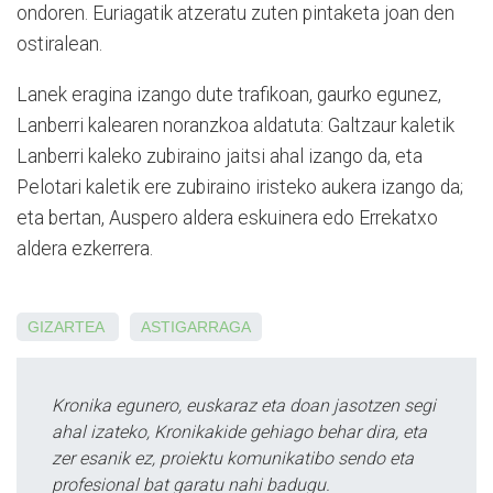
ondoren. Euriagatik atzeratu zuten pintaketa joan den
ostiralean.
Lanek eragina izango dute trafikoan, gaurko egunez,
Lanberri kalearen noranzkoa aldatuta: Galtzaur kaletik
Lanberri kaleko zubiraino jaitsi ahal izan­go da, eta
Pelotari kaletik ere zubiraino iristeko aukera izango da;
eta bertan, Auspero aldera eskuinera edo Errekatxo
aldera ezkerrera.
GIZARTEA
ASTIGARRAGA
Kronika egunero, euskaraz eta doan jasotzen segi
ahal izateko, Kronikakide gehiago behar dira, eta
zer esanik ez, proiektu komunikatibo sendo eta
profesional bat garatu nahi badugu.