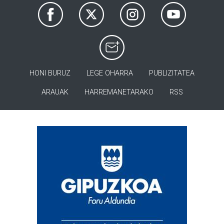
HONI BURUZ
LEGE OHARRA
PUBLIZITATEA
ARAUAK
HARREMANETARAKO
RSS