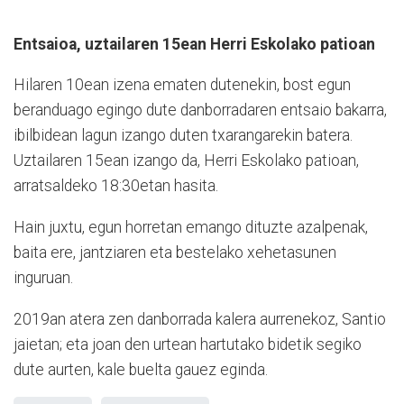
Entsaioa, uztailaren 15ean Herri Eskolako patioan
Hilaren 10ean izena ematen dutenekin, bost egun
beranduago egingo dute danborradaren entsaio bakarra,
ibilbidean lagun izango duten txarangarekin batera.
Uztailaren 15ean izango da, Herri Eskolako patioan,
arratsaldeko 18:30etan hasita.
Hain juxtu, egun horretan emango dituzte azalpenak,
baita ere, jantziaren eta bestelako xehetasunen
inguruan.
2019an atera zen danborrada kalera aurrenekoz, Santio
jaietan; eta joan den urtean hartutako bidetik segiko
dute aurten, kale buelta gauez eginda.