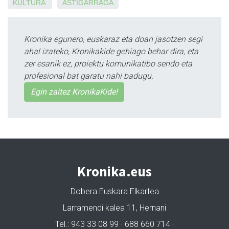
KULTURA
ASTIGARRAGA
Kronika egunero, euskaraz eta doan jasotzen segi
ahal izateko, Kronikakide gehiago behar dira, eta
zer esanik ez, proiektu komunikatibo sendo eta
profesional bat garatu nahi badugu.
Egin zaitez KronikaKide!
Kronika.eus
Dobera Euskara Elkartea
Larramendi kalea 11, Hernani
Tel.: 943 33 08 99 · 688 660 714 ·