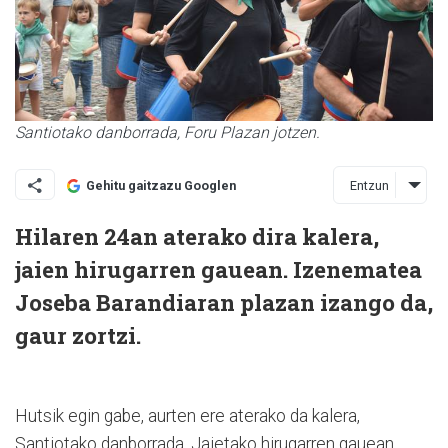
Santiotako danborrada, Foru Plazan jotzen.
Entzun
Gehitu gaitzazu Googlen
Hilaren 24an aterako dira kalera,
jaien hirugarren gauean. Izenematea
Joseba Barandiaran plazan izango da,
gaur zortzi.
Hutsik egin gabe, aurten ere aterako da kalera,
Santiotako danborrada. Jaietako hirugarren gauean