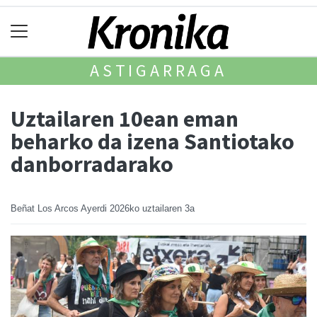
ASTIGARRAGA
Uztailaren 10ean eman
beharko da izena Santiotako
danborradarako
Beñat Los Arcos Ayerdi
2026ko uztailaren 3a