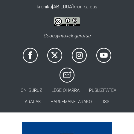
kronika[ABILDUA]kronika.eus
Codesyntaxek garatua
HONI BURUZ
LEGE OHARRA
PUBLIZITATEA
ARAUAK
HARREMANETARAKO
RSS