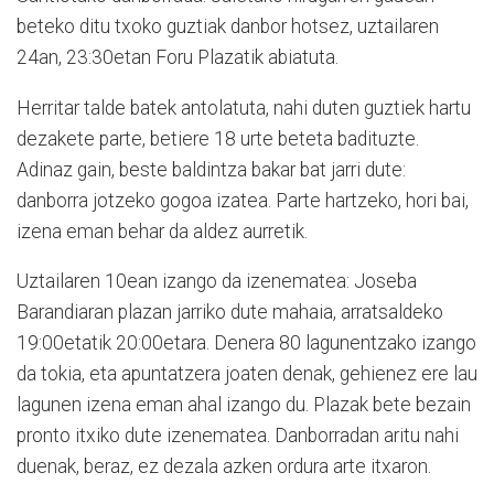
beteko ditu txoko guztiak danbor hotsez, uztailaren
24an, 23:30etan Foru Plazatik abiatuta.
Herritar talde batek antolatuta, nahi duten guztiek hartu
dezakete parte, betiere 18 urte beteta badituzte.
Adinaz gain, beste baldintza bakar bat jarri dute:
danborra jotzeko gogoa izatea. Parte hartzeko, hori bai,
izena eman behar da aldez aurretik.
Uztailaren 10ean izango da izenematea: Joseba
Barandiaran plazan jarriko dute mahaia, arratsaldeko
19:00etatik 20:00etara. Denera 80 lagunentzako izango
da tokia, eta apuntatzera joaten denak, gehienez ere lau
lagunen izena eman ahal izango du. Plazak bete bezain
pronto itxiko dute izenematea. Danborradan aritu nahi
duenak, beraz, ez dezala azken ordura arte itxaron.