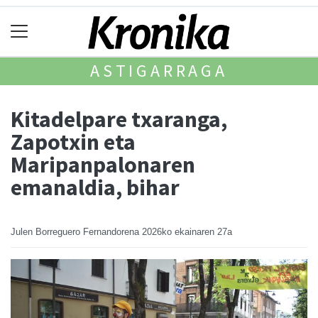
ASTIGARRAGA
Kitadelpare txaranga,
Zapotxin eta
Maripanpalonaren
emanaldia, bihar
Julen Borreguero Fernandorena
2026ko ekainaren 27a