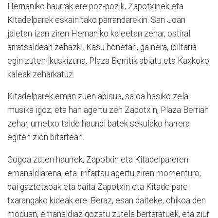
Hernaniko haurrak ere poz-pozik, Zapotxinek eta
Kitadelparek eskainitako parrandarekin. San Joan
jaietan izan ziren Hernaniko kaleetan zehar, ostiral
arratsaldean zehazki. Kasu honetan, gainera, ibiltaria
egin zuten ikuskizuna, Plaza Berritik abiatu eta Kaxkoko
kaleak zeharkatuz.
Kitadelparek eman zuen abisua, saioa hasiko zela,
musika igoz; eta han agertu zen Zapotxin, Plaza Berrian
zehar, umetxo talde haundi batek sekulako harrera
egiten zion bitartean.
Gogoa zuten haurrek, Zapotxin eta Kitadelpareren
emanaldiarena, eta irrifartsu agertu ziren momenturo,
bai gaztetxoak eta baita Zapotxin eta Kitadelpare
txarangako kideak ere. Beraz, esan daiteke, ohikoa den
moduan, emanaldiaz gozatu zutela bertaratuek, eta ziur