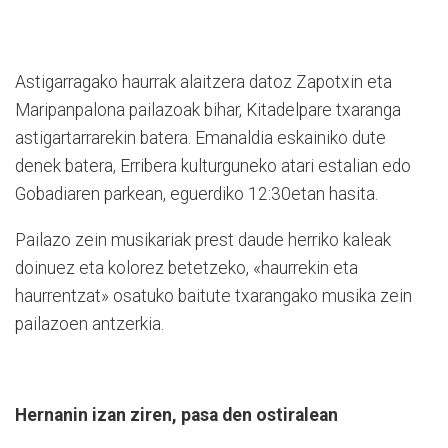
Astigarragako haurrak alaitzera datoz Zapotxin eta
Maripanpalona pailazoak bihar, Kitadelpare txaranga
astigartarrarekin batera. Emanaldia eskainiko dute
denek batera, Erribera kulturguneko atari estalian edo
Gobadiaren parkean, eguerdiko 12:30etan hasita.
Pailazo zein musikariak prest daude herriko kaleak
doinuez eta kolorez betetzeko, «haurrekin eta
haurrentzat» osatuko baitute txarangako musika zein
pailazoen antzerkia.
Hernanin izan ziren, pasa den ostiralean