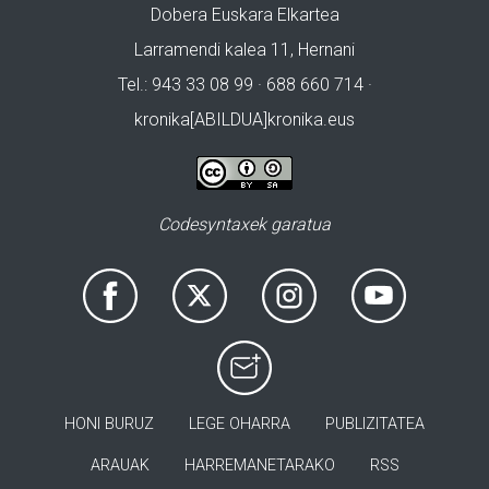
Dobera Euskara Elkartea
Larramendi kalea 11, Hernani
Tel.: 943 33 08 99 · 688 660 714 ·
kronika[ABILDUA]kronika.eus
Codesyntaxek garatua
HONI BURUZ
LEGE OHARRA
PUBLIZITATEA
ARAUAK
HARREMANETARAKO
RSS