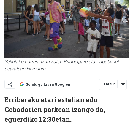
Sekulako harrera izan zuten Kitadelpare eta Zapotxinek
ostiralean Hernanin.
Entzun
Gehitu gaitzazu Googlen
Erriberako atari estalian edo
Gobadarien parkean izango da,
eguerdiko 12:30etan.