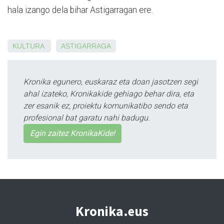
hala izango dela bihar Astigarragan ere.
KULTURA
ASTIGARRAGA
Kronika egunero, euskaraz eta doan jasotzen segi
ahal izateko, Kronikakide gehiago behar dira, eta
zer esanik ez, proiektu komunikatibo sendo eta
profesional bat garatu nahi badugu.
Egin zaitez KronikaKide!
Kronika.eus