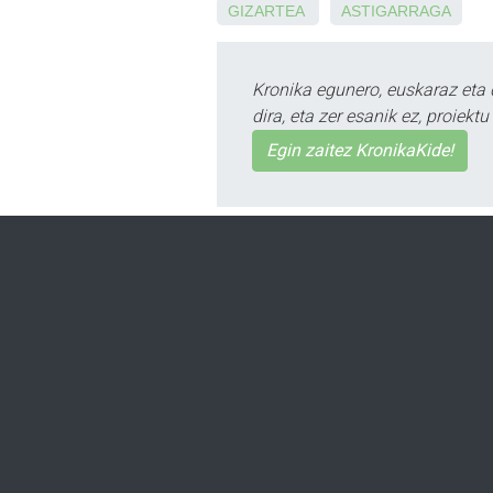
GIZARTEA
ASTIGARRAGA
Kronika egunero, euskaraz eta 
dira, eta zer esanik ez, proiek
Egin zaitez KronikaKide!