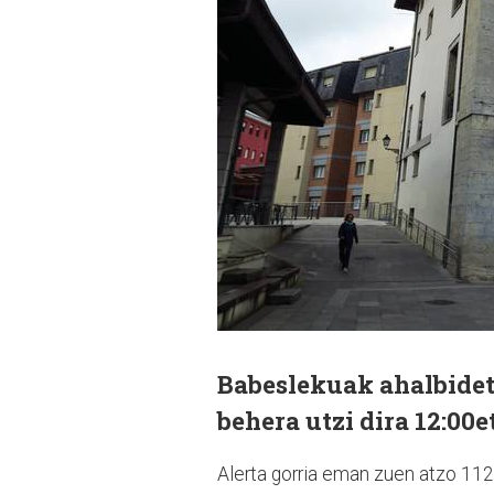
Babeslekuak ahalbidetu
behera utzi dira 12:00e
Alerta gorria eman zuen atzo 112 