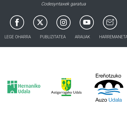
Codesyntaxek garatua
LEGE OHARRA
PUBLIZITATEA
ARAUAK
HARREMANET