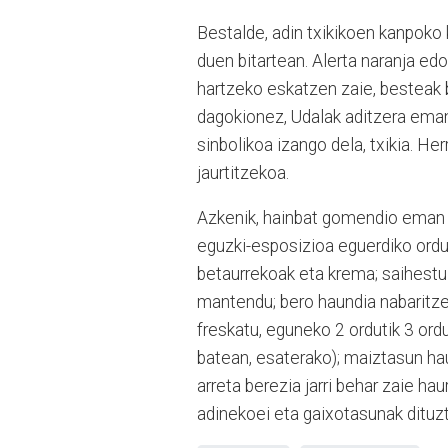
Bestalde, adin txikikoen kanpoko k
duen bitartean. Alerta naranja edo 
hartzeko eskatzen zaie, besteak 
dagokionez, Udalak aditzera eman 
sinbolikoa izango dela, txikia. Her
jaurtitzekoa.
Azkenik, hainbat gomendio eman na
eguzki-esposizioa eguerdiko ordue
betaurrekoak eta krema; saihestu j
mantendu; bero haundia nabaritze
freskatu, eguneko 2 ordutik 3 ordu
batean, esaterako); maiztasun haun
arreta berezia jarri behar zaie h
adinekoei eta gaixotasunak dituzte