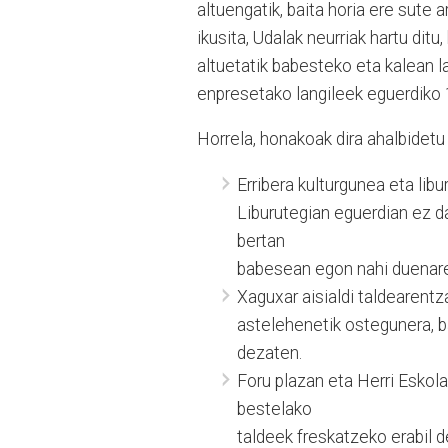
altuengatik, baita horia ere sute
ikusita, Udalak neurriak hartu dit
altuetatik babesteko eta kalean l
enpresetako langileek eguerdiko 1
Horrela, honakoak dira ahalbidetu
Erribera kulturgunea eta lib
Liburutegian eguerdian ez da
bertan
babesean egon nahi duenare
Xaguxar aisialdi taldearentza
astelehenetik ostegunera, b
dezaten.
Foru plazan eta Herri Eskol
bestelako
taldeek freskatzeko erabil 