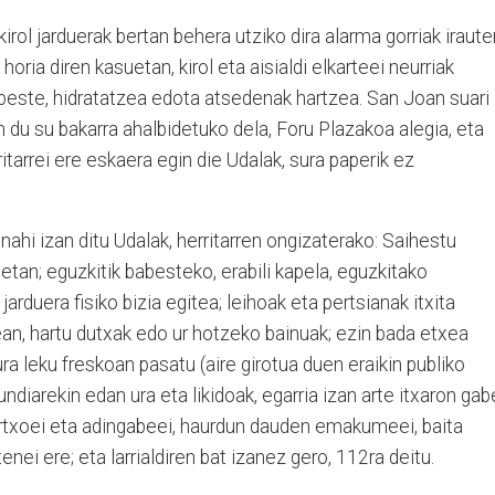
irol jarduerak bertan behera utziko dira alarma gorriak iraute
horia diren kasuetan, kirol eta aisialdi elkarteei neurriak
beste, hidratatzea edota atsedenak hartzea. San Joan suari
du su bakarra ahalbidetuko dela, Foru Plazakoa alegia, eta
ritarrei ere eskaera egin die Udalak, sura paperik ez
hi izan ditu Udalak, herritarren ongizaterako: Saihestu
tan; eguzkitik babesteko, erabili kapela, eguzkitako
arduera fisiko bizia egitea; leihoak eta pertsianak itxita
an, hartu dutxak edo ur hotzeko bainuak; ezin bada etxea
ra leku freskoan pasatu (aire girotua duen eraikin publiko
diarekin edan ura eta likidoak, egarria izan arte itxaron gab
aurtxoei eta adingabeei, haurdun dauden emakumeei, baita
nei ere; eta larrialdiren bat izanez gero, 112ra deitu.