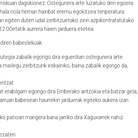
 arriskuari dagokionez. Ostegunera arte luzatuko den egoera
u, hala nola herrian hainbat eremu egokitzea tenperatura
an egiten duten udal zerbitzuetako zein azpikontratatutako
2:00etatik aurrera haien jarduera etetea.
 diren babeslekuak:
urutegia zabalik egongo dira eguerdian ostegunera arte.
 mailegu zerbitzurik eskainiko, baina zabalik egongo da,
ntzat.
t erabilgarri egongo dira Erriberako antzokia eta batzar gela,
arruan babesean haurrekin jarduerak egiteko aukera izan
ako patioan mangera bana jarriko dira Xaguxarrek nahiz
dezaten.