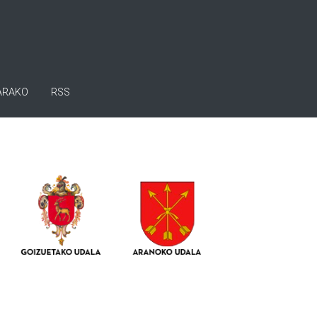
ARAKO
RSS