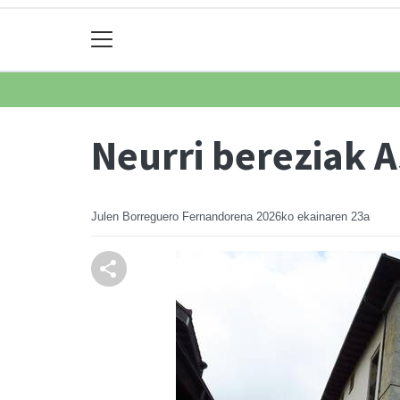
Neurri bereziak A
Julen Borreguero Fernandorena
2026ko ekainaren 23a