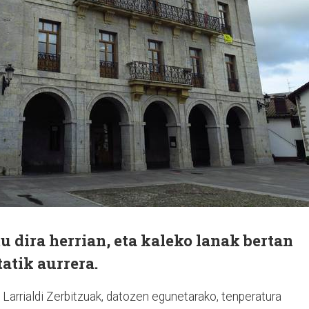
 dira herrian, eta kaleko lanak bertan
tatik aurrera.
Larrialdi Zerbitzuak, datozen egunetarako, tenperatura