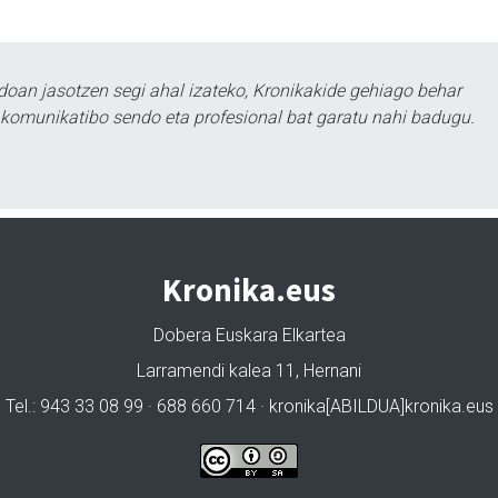
doan jasotzen segi ahal izateko, Kronikakide gehiago behar
tu komunikatibo sendo eta profesional bat garatu nahi badugu.
Kronika.eus
Dobera Euskara Elkartea
Larramendi kalea 11, Hernani
Tel.: 943 33 08 99 · 688 660 714 · kronika[ABILDUA]kronika.eus