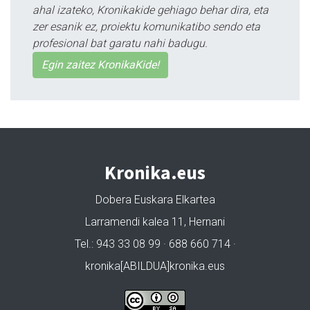
ahal izateko, Kronikakide gehiago behar dira, eta
zer esanik ez, proiektu komunikatibo sendo eta
profesional bat garatu nahi badugu.
Egin zaitez KronikaKide!
Kronika.eus
Dobera Euskara Elkartea
Larramendi kalea 11, Hernani
Tel.: 943 33 08 99 · 688 660 714 ·
kronika[ABILDUA]kronika.eus