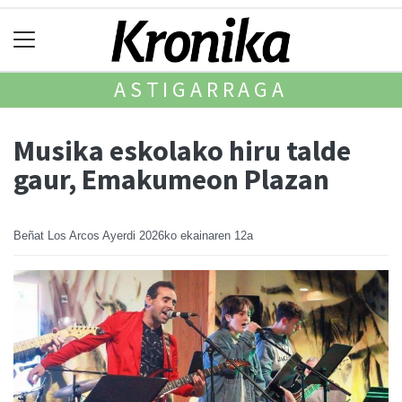
ASTIGARRAGA
Musika eskolako hiru talde
gaur, Emakumeon Plazan
Beñat Los Arcos Ayerdi
2026ko ekainaren 12a