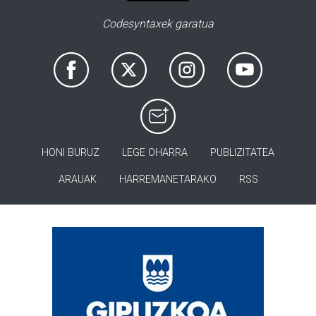
Codesyntaxek garatua
HONI BURUZ
LEGE OHARRA
PUBLIZITATEA
ARAUAK
HARREMANETARAKO
RSS