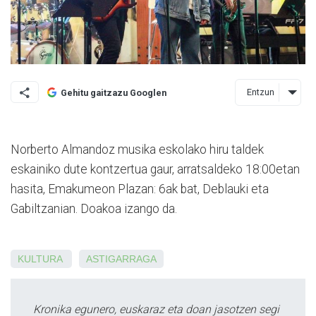
Entzun
Gehitu gaitzazu Googlen
Norberto Almandoz musika eskolako hiru taldek
eskainiko dute kontzertua gaur, arratsaldeko 18:00etan
hasita, Emakumeon Plazan: 6ak bat, Deblauki eta
Gabiltzanian. Doakoa izango da.
KULTURA
ASTIGARRAGA
Kronika egunero, euskaraz eta doan jasotzen segi