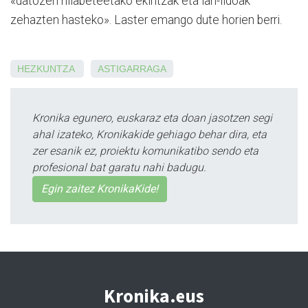
«datozen hilabeteetako ekintzak eta lan-ildoak
zehazten hasteko». Laster emango dute horien berri.
HEZKUNTZA
ASTIGARRAGA
Kronika egunero, euskaraz eta doan jasotzen segi
ahal izateko, Kronikakide gehiago behar dira, eta
zer esanik ez, proiektu komunikatibo sendo eta
profesional bat garatu nahi badugu.
Egin zaitez KronikaKide!
Kronika.eus