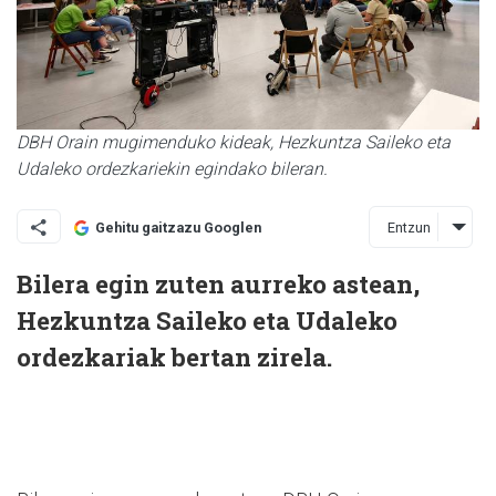
DBH Orain mugimenduko kideak, Hezkuntza Saileko eta
Udaleko ordezkariekin egindako bileran.
Entzun
Gehitu gaitzazu Googlen
Bilera egin zuten aurreko astean,
Hezkuntza Saileko eta Udaleko
ordezkariak bertan zirela.