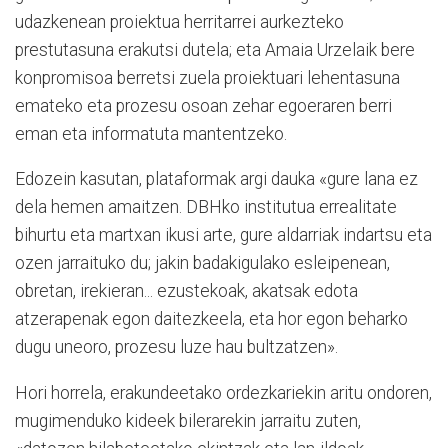
udazkenean proiektua herritarrei aurkezteko
prestutasuna erakutsi dutela; eta Amaia Urzelaik bere
konpromisoa berretsi zuela proiektuari lehentasuna
emateko eta prozesu osoan zehar egoeraren berri
eman eta informatuta mantentzeko.
Edozein kasutan, plataformak argi dauka «gure lana ez
dela hemen amaitzen. DBHko institutua errealitate
bihurtu eta martxan ikusi arte, gure aldarriak indartsu eta
ozen jarraituko du; jakin badakigulako esleipenean,
obretan, irekieran... ezustekoak, akatsak edota
atzerapenak egon daitezkeela, eta hor egon beharko
dugu uneoro, prozesu luze hau bultzatzen».
Hori horrela, erakundeetako ordezkariekin aritu ondoren,
mugimenduko kideek bilerarekin jarraitu zuten,