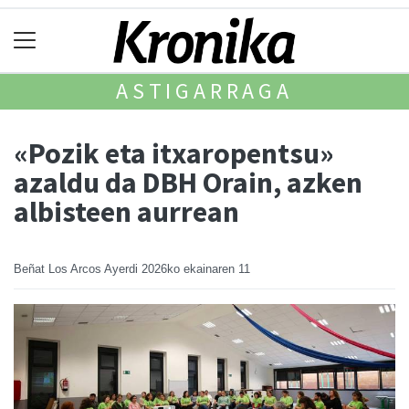
ASTIGARRAGA
«Pozik eta itxaropentsu»
azaldu da DBH Orain, azken
albisteen aurrean
Beñat Los Arcos Ayerdi
2026ko ekainaren 11