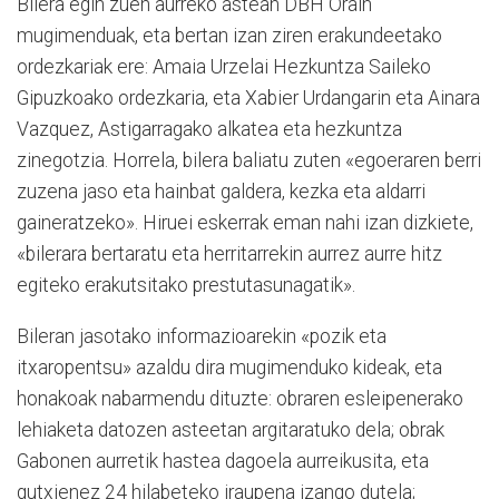
Bilera egin zuen aurreko astean DBH Orain
mugimenduak, eta bertan izan ziren erakundeetako
ordezkariak ere: Amaia Urzelai Hezkuntza Saileko
Gipuzkoako ordezkaria, eta Xabier Urdangarin eta Ainara
Vazquez, Astigarragako alkatea eta hezkuntza
zinegotzia. Horrela, bilera baliatu zuten «egoeraren berri
zuzena jaso eta hainbat galdera, kezka eta aldarri
gaineratzeko». Hiruei eskerrak eman nahi izan dizkiete,
«bilerara bertaratu eta herritarrekin aurrez aurre hitz
egiteko erakutsitako prestutasunagatik».
Bileran jasotako informazioarekin «pozik eta
itxaropentsu» azaldu dira mugimenduko kideak, eta
honakoak nabarmendu dituzte: obraren esleipenerako
lehiaketa datozen asteetan argitaratuko dela; obrak
Gabonen aurretik hastea dagoela aurreikusita, eta
gutxienez 24 hilabeteko iraupena izango dutela;