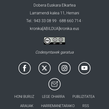
Dobera Euskara Elkartea
Larramendi kalea 11, Hernani
Tel.: 943 33 08 99 · 688 660 714 ·
kronika[ABILDUA]kronika.eus
Codesyntaxek garatua
HONI BURUZ
LEGE OHARRA
PUBLIZITATEA
ARAUAK
HARREMANETARAKO
RSS