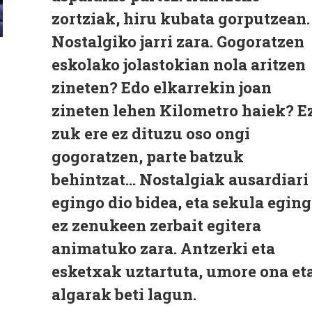
zortziak, hiru kubata gorputzean.
Nostalgiko jarri zara. Gogoratzen
eskolako jolastokian nola aritzen
zineten? Edo elkarrekin joan
zineten lehen Kilometro haiek? Ez
zuk ere ez dituzu oso ongi
gogoratzen, parte batzuk
behintzat... Nostalgiak ausardiari
egingo dio bidea, eta sekula egin
ez zenukeen zerbait egitera
animatuko zara. Antzerki eta
esketxak uztartuta, umore ona et
algarak beti lagun.