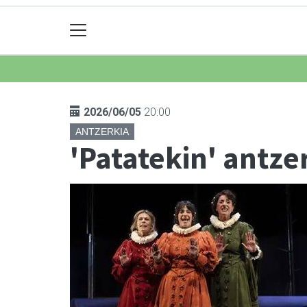
2026/06/05
20:00
ANTZERKIA
'Patatekin' antze