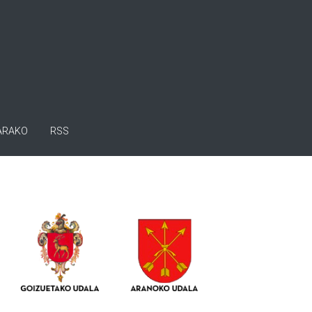
ARAKO
RSS