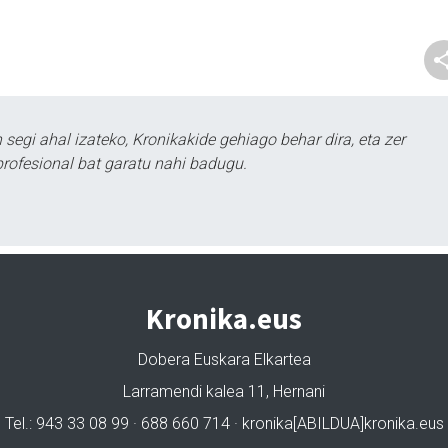
segi ahal izateko, Kronikakide gehiago behar dira, eta zer
profesional bat garatu nahi badugu.
Kronika.eus
Dobera Euskara Elkartea
Larramendi kalea 11, Hernani
Tel.: 943 33 08 99 · 688 660 714 · kronika[ABILDUA]kronika.eus