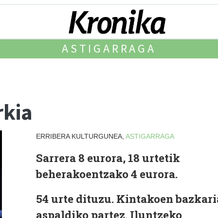
ASTIGARRAGA
rkia
ERRIBERA KULTURGUNEA,
ASTIGARRAGA
Sarrera 8 eurora, 18 urtetik
beherakoentzako 4 eurora.
54 urte dituzu. Kintakoen bazkari
aspaldiko partez. Iluntzeko