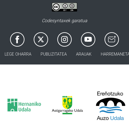
Codesyntaxek garatua
LEGE OHARRA
PUBLIZITATEA
ARAUAK
HARREMANET