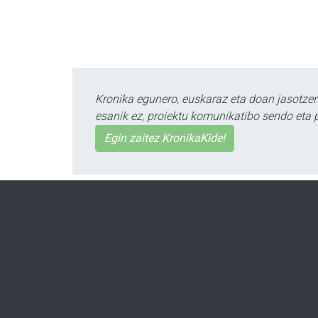
Kronika egunero, euskaraz eta doan jasotzen 
esanik ez, proiektu komunikatibo sendo eta 
Egin zaitez KronikaKide!