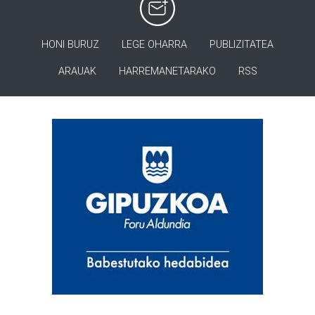
HONI BURUZ
LEGE OHARRA
PUBLIZITATEA
ARAUAK
HARREMANETARAKO
RSS