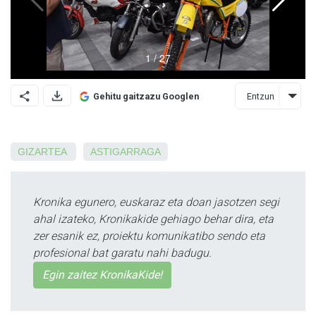
Entzun
Gehitu gaitzazu Googlen
GIZARTEA
ASTIGARRAGA
Kronika egunero, euskaraz eta doan jasotzen segi
ahal izateko, Kronikakide gehiago behar dira, eta
zer esanik ez, proiektu komunikatibo sendo eta
profesional bat garatu nahi badugu.
Egin zaitez KronikaKide!