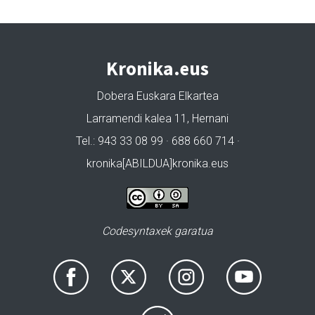
Kronika.eus
Dobera Euskara Elkartea
Larramendi kalea 11, Hernani
Tel.: 943 33 08 99 · 688 660 714 ·
kronika[ABILDUA]kronika.eus
Codesyntaxek garatua