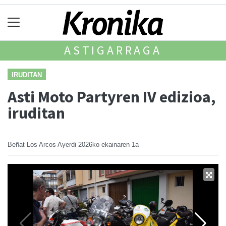
ASTIGARRAGA
IRUDITAN
Asti Moto Partyren IV edizioa,
iruditan
Beñat Los Arcos Ayerdi
2026ko ekainaren 1a