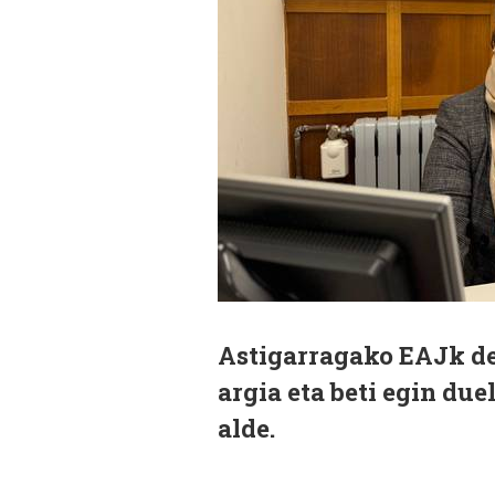
Astigarragako EAJk def
argia eta beti egin due
alde.