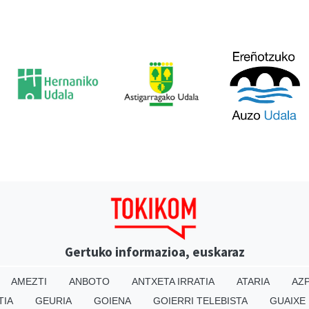
Gertuko informazioa, euskaraz
AMEZTI
ANBOTO
ANTXETA IRRATIA
ATARIA
AZP
TIA
GEURIA
GOIENA
GOIERRI TELEBISTA
GUAIXE