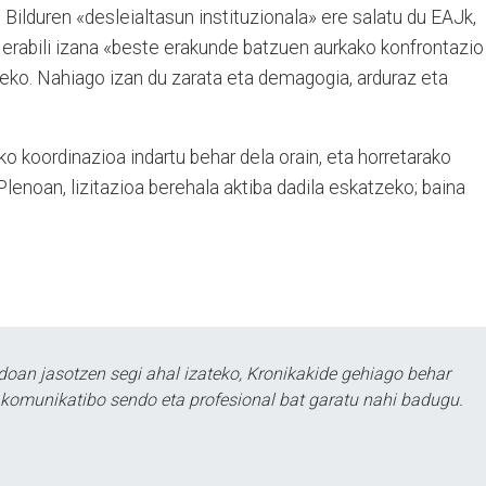
H Bilduren «desleialtasun instituzionala» ere salatu du EAJk,
a erabili izana «beste erakunde batzuen aurkako konfrontazio
tzeko. Nahiago izan du zarata eta demagogia, arduraz eta
o koordinazioa indartu behar dela orain, eta horretarako
enoan, lizitazioa berehala aktiba dadila eskatzeko; baina
doan jasotzen segi ahal izateko, Kronikakide gehiago behar
tu komunikatibo sendo eta profesional bat garatu nahi badugu.