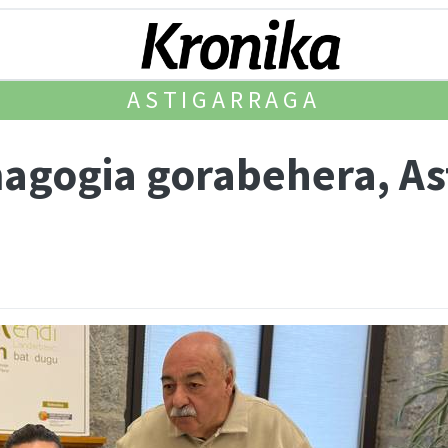
ASTIGARRAGA
agogia gorabehera, As