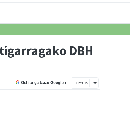
tigarragako DBH
Gehitu gaitzazu Googlen
Entzun