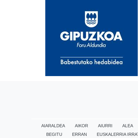
AIARALDEA
AIKOR
AIURRI
ALEA
BEGITU
ERRAN
EUSKALERRIA IRRA