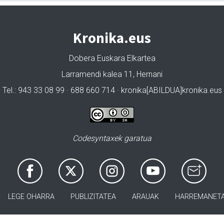
Kronika.eus
Dobera Euskara Elkartea
Larramendi kalea 11, Hernani
Tel.: 943 33 08 99 · 688 660 714 · kronika[ABILDUA]kronika.eus
Codesyntaxek garatua
LEGE OHARRA
PUBLIZITATEA
ARAUAK
HARREMANET