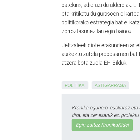
batekin», adierazi du alderdiak. E
eta kritikatu du gurasoen elkarte
politikorako estrategia bat elika
zorroztasunez lan egin baino».
Jeltzaleek diote erakundeen artek
aurkeztu zutela proposamen bat Pl
atzera bota zuela EH Bilduk.
POLITIKA
ASTIGARRAGA
Kronika egunero, euskaraz eta 
dira, eta zer esanik ez, proiek
Egin zaitez KronikaKide!