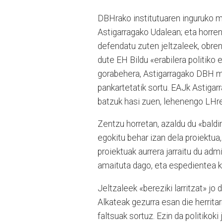
DBHrako institutuaren inguruko m
Astigarragako Udalean; eta horren
defendatu zuten jeltzaleek, obren
dute EH Bildu «erabilera politiko 
gorabehera, Astigarragako DBH ma
pankartetatik sortu. EAJk Astiga
batzuk hasi zuen, lehenengo LHre
Zentzu horretan, azaldu du «baldin
egokitu behar izan dela proiektua,
proiektuak aurrera jarraitu du adm
amaituta dago, eta espedientea k
Jeltzaleek «bereziki larritzat» jo
Alkateak gezurra esan die herrita
faltsuak sortuz. Ezin da politikok