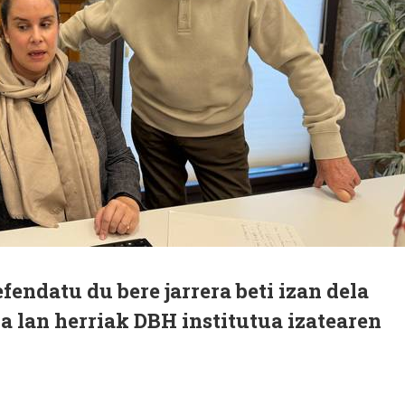
endatu du bere jarrera beti izan dela
la lan herriak DBH institutua izatearen