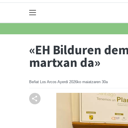
«EH Bilduren dem
martxan da»
Beñat Los Arcos Ayerdi
2026ko maiatzaren 30a