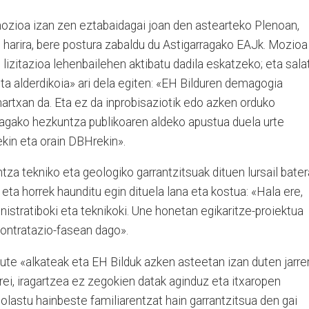
ozioa izan zen eztabaidagai joan den astearteko Plenoan,
 harira, bere postura zabaldu du Astigarragako EAJk. Mozioa
 lizitazioa lehenbailehen aktibatu dadila eskatzeko; eta sala
eta alderdikoia» ari dela egiten: «EH Bilduren demagogia
rtxan da. Eta ez da inprobisaziotik edo azken orduko
rragako hezkuntza publikoaren aldeko apustua duela urte
kin eta orain DBHrekin».
tza tekniko eta geologiko garrantzitsuak dituen lursail bate
 eta horrek haunditu egin dituela lana eta kostua: «Hala ere,
inistratiboki eta teknikoki. Une honetan egikaritze-proiektua
ontratazio-fasean dago».
 dute «alkateak eta EH Bilduk azken asteetan izan duten jarrer
rrei, iragartzea ez zegokien datak aginduz eta itxaropen
i jolastu hainbeste familiarentzat hain garrantzitsua den gai