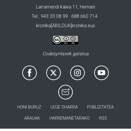
Larramendi kalea 11, Hernani
Tel.: 943 33 08 99 · 688 660 714 ·
kronika[ABILDUA]kronika.eus
Codesyntaxek garatua
HONI BURUZ
LEGE OHARRA
PUBLIZITATEA
ARAUAK
HARREMANETARAKO
RSS