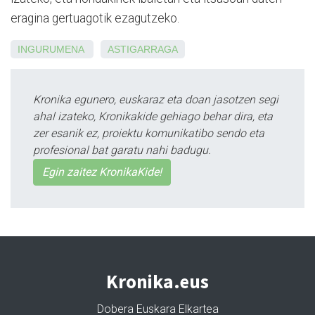
eragina gertuagotik ezagutzeko.
INGURUMENA
ASTIGARRAGA
Kronika egunero, euskaraz eta doan jasotzen segi
ahal izateko, Kronikakide gehiago behar dira, eta
zer esanik ez, proiektu komunikatibo sendo eta
profesional bat garatu nahi badugu.
Egin zaitez KronikaKide!
Kronika.eus
Dobera Euskara Elkartea