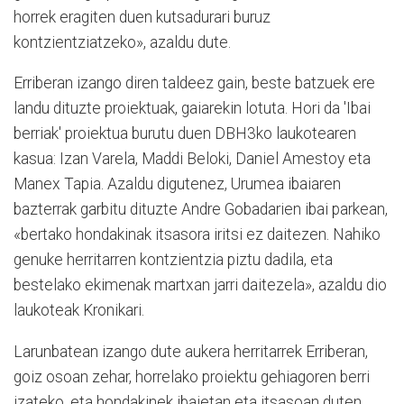
horrek eragiten duen kutsadurari buruz
kontzientziatzeko», azaldu dute.
Erriberan izango diren taldeez gain, beste batzuek ere
landu dituzte proiektuak, gaiarekin lotuta. Hori da 'Ibai
berriak' proiektua burutu duen DBH3ko laukotearen
kasua: Izan Varela, Maddi Beloki, Daniel Amestoy eta
Manex Tapia. Azaldu digutenez, Urumea ibaiaren
bazterrak garbitu dituzte Andre Gobadarien ibai parkean,
«bertako hondakinak itsasora iritsi ez daitezen. Nahiko
genuke herritarren kontzientzia piztu dadila, eta
bestelako ekimenak martxan jarri daitezela
»
, azaldu dio
laukoteak Kronikari.
Larunbatean izango dute aukera herritarrek Erriberan,
goiz osoan zehar, horrelako proiektu gehiagoren berri
izateko, eta hondakinek ibaietan eta itsasoan duten