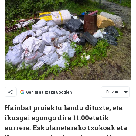
Entzun
Gehitu gaitzazu Googlen
Hainbat proiektu landu dituzte, eta
ikusgai egongo dira 11:00etatik
aurrera. Eskulanetarako txokoak eta