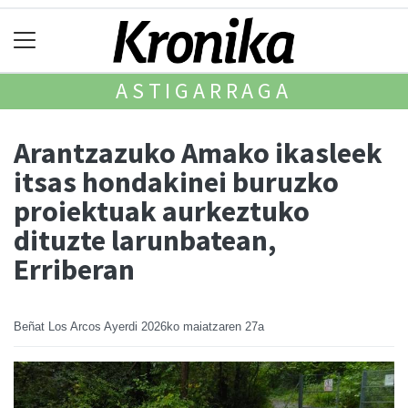
ASTIGARRAGA
Arantzazuko Amako ikasleek
itsas hondakinei buruzko
proiektuak aurkeztuko
dituzte larunbatean,
Erriberan
Beñat Los Arcos Ayerdi
2026ko maiatzaren 27a