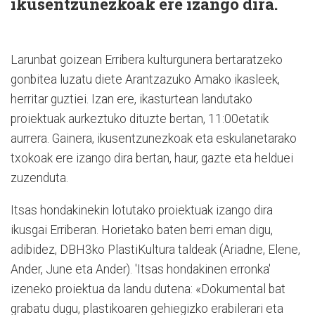
ikusentzunezkoak ere izango dira.
Larunbat goizean Erribera kulturgunera bertaratzeko
gonbitea luzatu diete Arantzazuko Amako ikasleek,
herritar guztiei. Izan ere, ikasturtean landutako
proiektuak aurkeztuko dituzte bertan, 11:00etatik
aurrera. Gainera, ikusentzunezkoak eta eskulanetarako
txokoak ere izango dira bertan, haur, gazte eta helduei
zuzenduta.
Itsas hondakinekin lotutako proiektuak izango dira
ikusgai Erriberan. Horietako baten berri eman digu,
adibidez, DBH3ko PlastiKultura taldeak (Ariadne, Elene,
Ander, June eta Ander). 'Itsas hondakinen erronka'
izeneko proiektua da landu dutena: «Dokumental bat
grabatu dugu, plastikoaren gehiegizko erabilerari eta