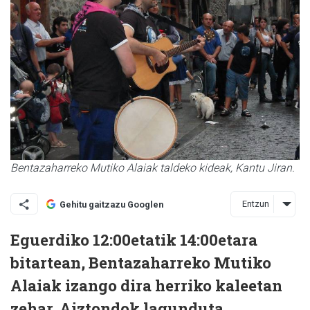
Bentazaharreko Mutiko Alaiak taldeko kideak, Kantu Jiran.
Entzun
Gehitu gaitzazu Googlen
Eguerdiko 12:00etatik 14:00etara
bitartean, Bentazaharreko Mutiko
Alaiak izango dira herriko kaleetan
zehar, Aiztondok lagunduta.