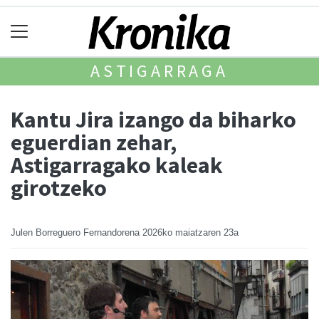
ASTIGARRAGA
Kantu Jira izango da biharko
eguerdian zehar,
Astigarragako kaleak
girotzeko
Julen Borreguero Fernandorena
2026ko maiatzaren 23a