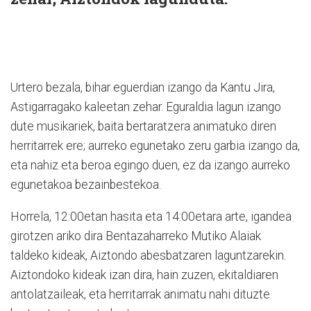
Urtero bezala, bihar eguerdian izango da Kantu Jira,
Astigarragako kaleetan zehar. Eguraldia lagun izango
dute musikariek, baita bertaratzera animatuko diren
herritarrek ere; aurreko egunetako zeru garbia izango da,
eta nahiz eta beroa egingo duen, ez da izango aurreko
egunetakoa bezainbestekoa.
Horrela, 12:00etan hasita eta 14:00etara arte, igandea
girotzen ariko dira Bentazaharreko Mutiko Alaiak
taldeko kideak, Aiztondo abesbatzaren laguntzarekin.
Aiztondoko kideak izan dira, hain zuzen, ekitaldiaren
antolatzaileak, eta herritarrak animatu nahi dituzte