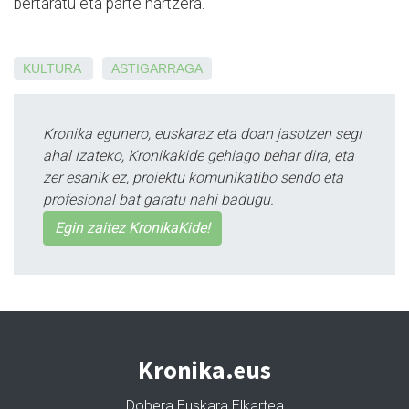
bertaratu eta parte hartzera.
KULTURA
ASTIGARRAGA
Kronika egunero, euskaraz eta doan jasotzen segi
ahal izateko, Kronikakide gehiago behar dira, eta
zer esanik ez, proiektu komunikatibo sendo eta
profesional bat garatu nahi badugu.
Egin zaitez KronikaKide!
Kronika.eus
Dobera Euskara Elkartea