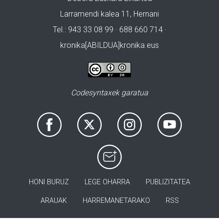
Larramendi kalea 11, Hernani
Tel.: 943 33 08 99 · 688 660 714 ·
kronika[ABILDUA]kronika.eus
Codesyntaxek garatua
HONI BURUZ
LEGE OHARRA
PUBLIZITATEA
ARAUAK
HARREMANETARAKO
RSS