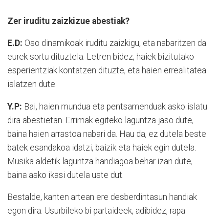
Zer iruditu zaizkizue abestiak?
E.D:
Oso dinamikoak iruditu zaizkigu, eta nabaritzen da
eurek sortu dituztela. Letren bidez, haiek bizitutako
esperientziak kontatzen dituzte, eta haien errealitatea
islatzen dute.
Y.P:
Bai, haien mundua eta pentsamenduak asko islatu
dira abestietan. Errimak egiteko laguntza jaso dute,
baina haien arrastoa nabari da. Hau da, ez dutela beste
batek esandakoa idatzi, baizik eta haiek egin dutela.
Musika aldetik laguntza handiagoa behar izan dute,
baina asko ikasi dutela uste dut.
Bestalde, kanten artean ere desberdintasun handiak
egon dira. Usurbileko bi partaideek, adibidez, rapa