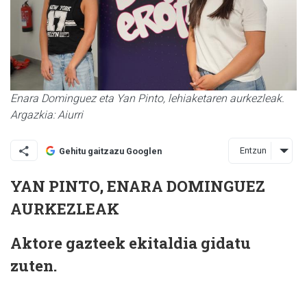
Enara Dominguez eta Yan Pinto, lehiaketaren aurkezleak.
Argazkia: Aiurri
Entzun
Gehitu gaitzazu Googlen
YAN PINTO, ENARA DOMINGUEZ
AURKEZLEAK
Aktore gazteek ekitaldia gidatu
zuten.