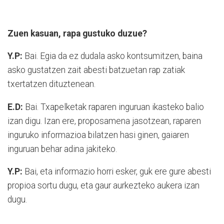
Zuen kasuan, rapa gustuko duzue?
Y.P:
Bai. Egia da ez dudala asko kontsumitzen, baina
asko gustatzen zait abesti batzuetan rap zatiak
txertatzen dituztenean.
E.D:
Bai. Txapelketak raparen inguruan ikasteko balio
izan digu. Izan ere, proposamena jasotzean, raparen
inguruko informazioa bilatzen hasi ginen, gaiaren
inguruan behar adina jakiteko.
Y.P:
Bai, eta informazio horri esker, guk ere gure abesti
propioa sortu dugu, eta gaur aurkezteko aukera izan
dugu.