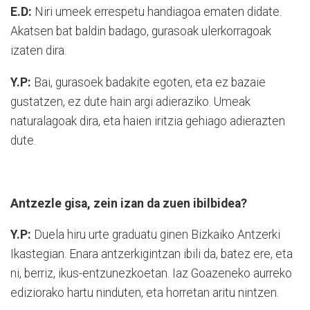
E.D:
Niri umeek errespetu handiagoa ematen didate.
Akatsen bat baldin badago, gurasoak ulerkorragoak
izaten dira.
Y.P:
Bai, gurasoek badakite egoten, eta ez bazaie
gustatzen, ez dute hain argi adieraziko. Umeak
naturalagoak dira, eta haien iritzia gehiago adierazten
dute.
Antzezle gisa, zein izan da zuen ibilbidea?
Y.P:
Duela hiru urte graduatu ginen Bizkaiko Antzerki
Ikastegian. Enara antzerkigintzan ibili da, batez ere, eta
ni, berriz, ikus-entzunezkoetan. Iaz Goazeneko aurreko
ediziorako hartu ninduten, eta horretan aritu nintzen.