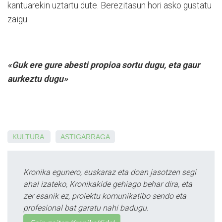
kantuarekin uztartu dute. Berezitasun hori asko gustatu
zaigu.
«Guk ere gure abesti propioa sortu dugu, eta gaur
aurkeztu dugu»
KULTURA
ASTIGARRAGA
Kronika egunero, euskaraz eta doan jasotzen segi
ahal izateko, Kronikakide gehiago behar dira, eta
zer esanik ez, proiektu komunikatibo sendo eta
profesional bat garatu nahi badugu.