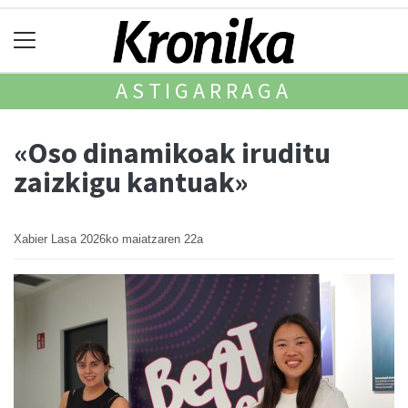
ASTIGARRAGA
«Oso dinamikoak iruditu
zaizkigu kantuak»
Xabier Lasa
2026ko maiatzaren 22a