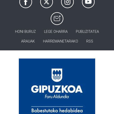
HONI BURUZ
LEGE OHARRA
PUBLIZITATEA
ARAUAK
HARREMANETARAKO
RSS