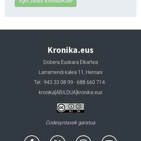
Egin zaitez KronikaKide!
Kronika.eus
Dobera Euskara Elkartea
Larramendi kalea 11, Hernani
Tel.: 943 33 08 99 · 688 660 714 ·
kronika[ABILDUA]kronika.eus
Codesyntaxek garatua