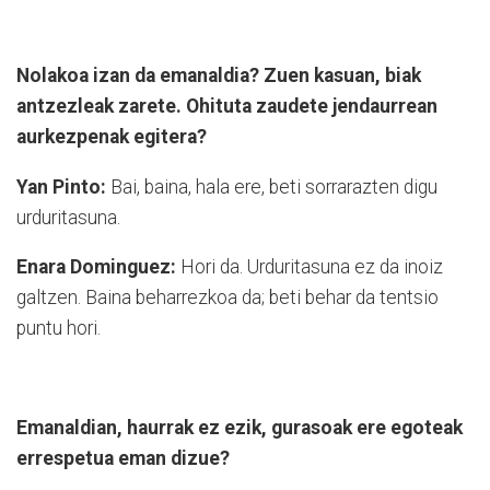
Nolakoa izan da emanaldia? Zuen kasuan, biak
antzezleak zarete. Ohituta zaudete jendaurrean
aurkezpenak egitera?
Yan Pinto:
Bai, baina, hala ere, beti sorrarazten digu
urduritasuna.
Enara Dominguez:
Hori da. Urduritasuna ez da inoiz
galtzen. Baina beharrezkoa da; beti be­har da tentsio
puntu hori.
Emanaldian, haurrak ez ezik, gurasoak ere egoteak
errespetua eman dizue?