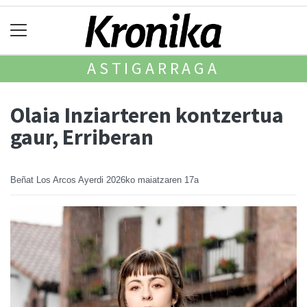
ASTIGARRAGA
Olaia Inziarteren kontzertua
gaur, Erriberan
Beñat Los Arcos Ayerdi
2026ko maiatzaren 17a