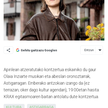
Entzun
Gehitu gaitzazu Googlen
Apirilean atzeratutako kontzertua eskainiko du gaur
Olaia Inziarte musikari eta abeslari oronoztarrak,
Astigarragan. Erriberako antzokian izango da (ez
terrazan, oker dago kultur agendan), 19:00etan hasita.
KRAX egitasmoaren baitan antolatu dute kontzertua.
KULTURA
ASTIGARRAGA