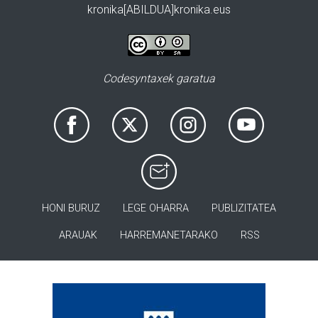
kronika[ABILDUA]kronika.eus
Codesyntaxek garatua
HONI BURUZ
LEGE OHARRA
PUBLIZITATEA
ARAUAK
HARREMANETARAKO
RSS