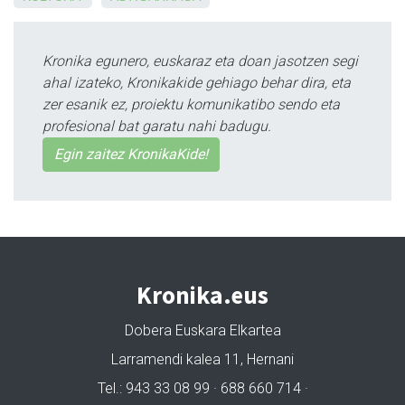
Kronika egunero, euskaraz eta doan jasotzen segi
ahal izateko, Kronikakide gehiago behar dira, eta
zer esanik ez, proiektu komunikatibo sendo eta
profesional bat garatu nahi badugu.
Egin zaitez KronikaKide!
Kronika.eus
Dobera Euskara Elkartea
Larramendi kalea 11, Hernani
Tel.: 943 33 08 99 · 688 660 714 ·