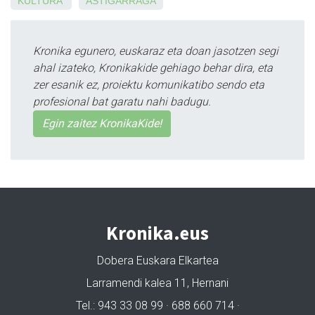
KULTURA
ASTIGARRAGA
Kronika egunero, euskaraz eta doan jasotzen segi
ahal izateko, Kronikakide gehiago behar dira, eta
zer esanik ez, proiektu komunikatibo sendo eta
profesional bat garatu nahi badugu.
Egin zaitez KronikaKide!
Kronika.eus
Dobera Euskara Elkartea
Larramendi kalea 11, Hernani
Tel.: 943 33 08 99 · 688 660 714 ·