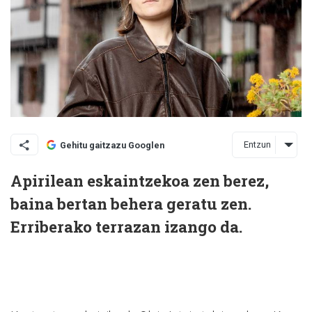
Entzun
Gehitu gaitzazu Googlen
Apirilean eskaintzekoa zen berez,
baina bertan behera geratu zen.
Erriberako terrazan izango da.