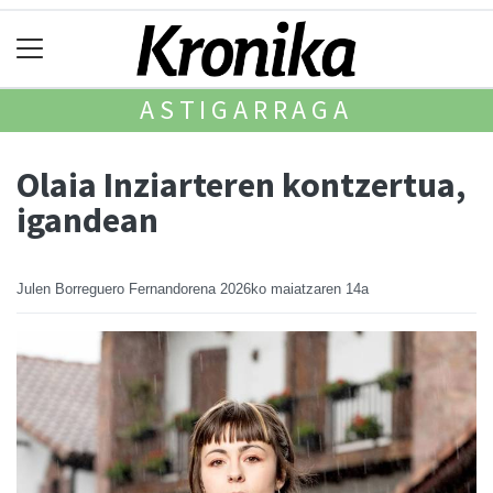
ASTIGARRAGA
Olaia Inziarteren kontzertua,
igandean
Julen Borreguero Fernandorena
2026ko maiatzaren 14a