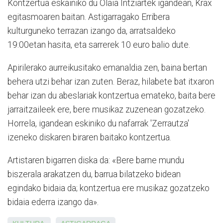
Kontzertua eskainiko du Olaia Intziartek igandean, Krax
egitasmoaren baitan. Astigarragako Erribera
kulturguneko terrazan izango da, arratsaldeko
19:00etan hasita, eta sarrerek 10 euro balio dute.
Apirilerako aurreikusitako emanaldia zen, baina bertan
behera utzi behar izan zuten. Beraz, hilabete bat itxaron
behar izan du abeslariak kontzertua emateko, baita bere
jarraitzaileek ere, bere musikaz zuzenean gozatzeko.
Horrela, igandean eskiniko du nafarrak 'Zerrautza'
izeneko diskaren biraren baitako kontzertua.
Artistaren bigarren diska da: «Bere barne mundu
biszerala arakatzen du, barrua bilatzeko bidean
egindako bidaia da; kontzertua ere musikaz gozatzeko
bidaia ederra izango da».