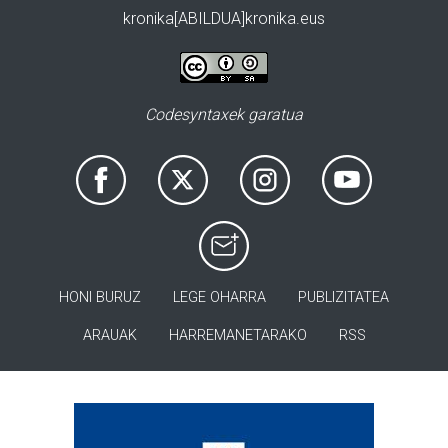
kronika[ABILDUA]kronika.eus
Codesyntaxek garatua
HONI BURUZ
LEGE OHARRA
PUBLIZITATEA
ARAUAK
HARREMANETARAKO
RSS