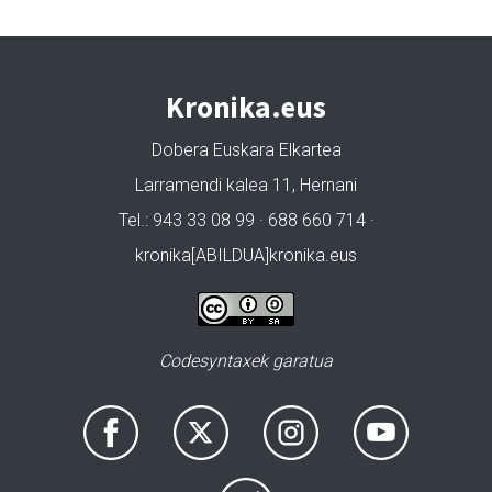
Kronika.eus
Dobera Euskara Elkartea
Larramendi kalea 11, Hernani
Tel.: 943 33 08 99 · 688 660 714 ·
kronika[ABILDUA]kronika.eus
Codesyntaxek garatua