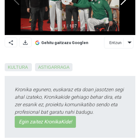
Entzun
Gehitu gaitzazu Googlen
KULTURA
ASTIGARRAGA
Kronika egunero, euskaraz eta doan jasotzen segi
ahal izateko, Kronikakide gehiago behar dira, eta
zer esanik ez, proiektu komunikatibo sendo eta
profesional bat garatu nahi badugu.
Egin zaitez KronikaKide!