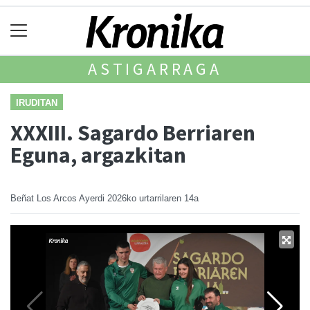
ASTIGARRAGA
IRUDITAN
XXXIII. Sagardo Berriaren
Eguna, argazkitan
Beñat Los Arcos Ayerdi
2026ko urtarrilaren 14a