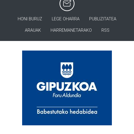
HONI BURUZ
LEGE OHARRA
PUBLIZITATEA
ARAUAK
HARREMANETARAKO
RSS