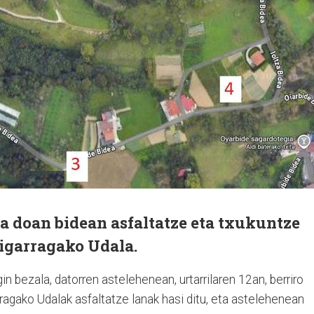
a doan bidean asfaltatze eta txukuntze
tigarragako Udala.
bezala, datorren astelehenean, urtarrilaren 12an, berriro
rragako Udalak asfaltatze lanak hasi ditu, eta astelehenean