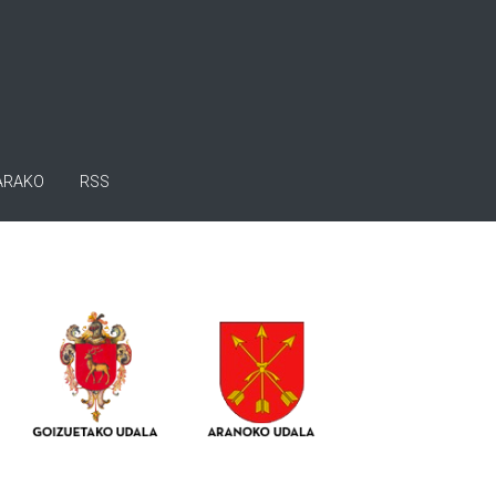
ARAKO
RSS