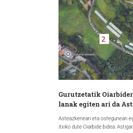
Gurutzetatik Oiarbider
lanak egiten ari da As
Asteazkenean eta ostegunean egin 
itxiko dute Oiarbide bidea. Astiga