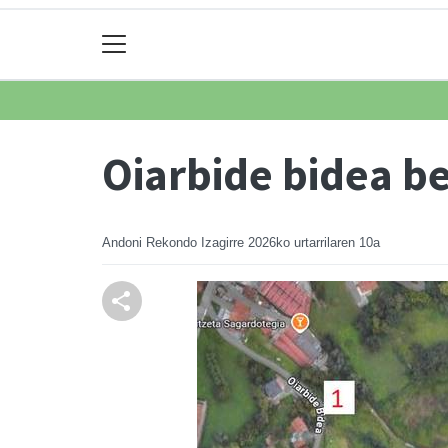
Oiarbide bidea be
Andoni Rekondo Izagirre
2026ko urtarrilaren 10a