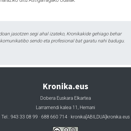
naraziko ditu Astigarragako Udalak.
doan jasotzen segi ahal izateko, Kronikakide gehiago behar
tu komunikatibo sendo eta profesional bat garatu nahi badugu.
Kronika.eus
Dobera Euskara Elkartea
Larramendi kalea 11, Hernani
Tel.: 943 33 08 99 · 688 660 714 · kronika[ABILDUA]kronika.eus