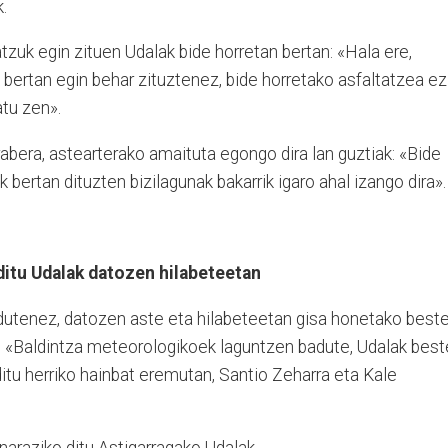
.
tzuk egin zituen Udalak bide horretan bertan: «Hala ere,
bertan egin behar zituztenez, bide horretako asfaltatzea ez
atu zen».
rabera, astearterako amaituta egongo dira lan guztiak: «Bide
k bertan dituzten bizilagunak bakarrik igaro ahal izango dira».
ditu Udalak datozen hilabeteetan
i dutenez, datozen aste eta hilabeteetan gisa honetako best
n: «Baldintza meteorologikoek laguntzen badute, Udalak best
ditu herriko hainbat eremutan, Santio Zeharra eta Kale