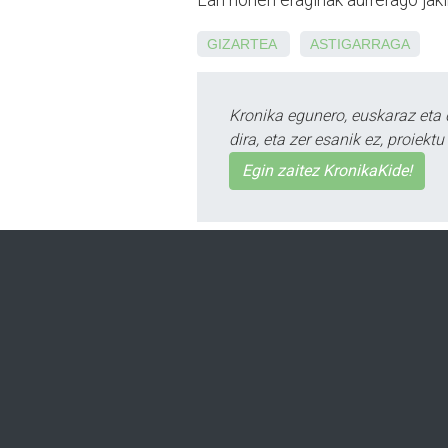
Lan horien eraginak aurrerago jaki
GIZARTEA
ASTIGARRAGA
Kronika egunero, euskaraz eta 
dira, eta zer esanik ez, proiek
Egin zaitez KronikaKide!