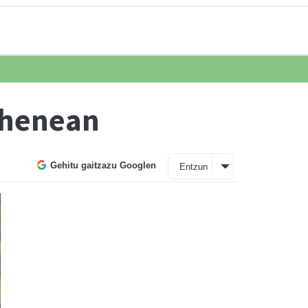
lehenean
Gehitu gaitzazu Googlen
Entzun