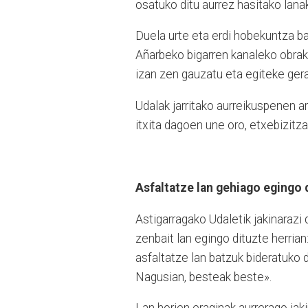
osatuko ditu aurrez hasitako lanak
Duela urte eta erdi hobekuntza ba
Añarbeko bigarren kanaleko obrak 
izan zen gauzatu eta egiteke ger
Udalak jarritako aurreikuspenen a
itxita dagoen une oro, etxebizitza
Asfaltatze lan gehiago egingo 
Astigarragako Udaletik jakinaraz
zenbait lan egingo dituzte herria
asfaltatze lan batzuk bideratuko 
Nagusian, besteak beste».