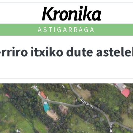
ASTIGARRAGA
rriro itxiko dute aste