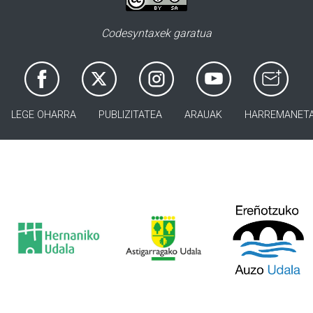
Codesyntaxek garatua
LEGE OHARRA
PUBLIZITATEA
ARAUAK
HARREMANET