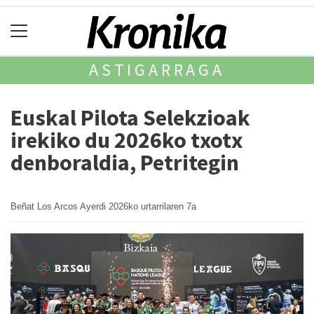
ASTIGARRAGA
Euskal Pilota Selekzioak
irekiko du 2026ko txotx
denboraldia, Petritegin
Beñat Los Arcos Ayerdi
2026ko urtarrilaren 7a