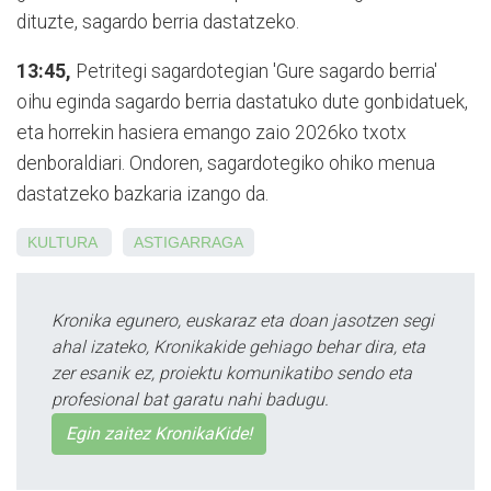
dituzte, sagardo berria dastatzeko.
13:45,
Petritegi sagardotegian 'Gure sagardo berria'
oihu eginda sagardo berria dastatuko dute gonbidatuek,
eta horrekin hasiera emango zaio 2026ko txotx
denboraldiari. Ondoren, sagardotegiko ohiko menua
dastatzeko bazkaria izango da.
KULTURA
ASTIGARRAGA
Kronika egunero, euskaraz eta doan jasotzen segi
ahal izateko, Kronikakide gehiago behar dira, eta
zer esanik ez, proiektu komunikatibo sendo eta
profesional bat garatu nahi badugu.
Egin zaitez KronikaKide!