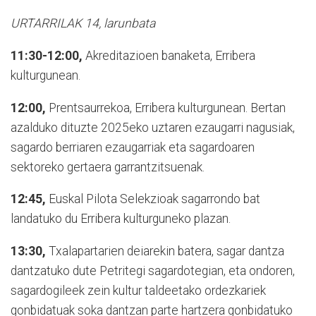
URTARRILAK 14, larunbata
11:30-12:00,
Akreditazioen banaketa, Erribera
kulturgunean.
12:00,
Prentsaurrekoa, Erribera kulturgunean. Bertan
azalduko dituzte 2025eko uztaren ezaugarri nagusiak,
sagardo berriaren ezaugarriak eta sagardoaren
sektoreko gertaera garrantzitsuenak.
12:45,
Euskal Pilota Selekzioak
sagarrondo bat
landatuko du Erribera kulturguneko plazan.
13:30,
Txalapartarien deiarekin batera, sagar dantza
dantzatuko dute Petritegi sagardotegian, eta ondoren,
sagardogileek zein kultur taldeetako ordezkariek
gonbidatuak soka dantzan parte hartzera gonbidatuko