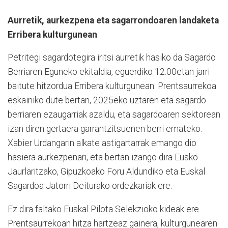
Aurretik, aurkezpena eta
sagarrondoaren landaketa
Erribera kulturgunean
Petritegi sagardotegira iritsi au­rretik ha­siko da Sagardo
Berri­
aren Eguneko ekitaldia, eguer­­­diko 12:00etan jarri
baitute hi­­­tzordua Erribera kulturgune­an.
Prentsaurrekoa
eskainiko dute bertan, 2025eko uztaren eta sagardo
berriaren ezaugarriak azaldu, eta sagardoaren sektorean
izan diren gertaera garrantzitsuenen berri emateko.
Xabier Urdangarin alkate astigartarrak emango dio
hasiera aurkezpenari, eta bertan izango dira Eusko
Jaurlaritzako, Gipuzkoako Foru Aldundiko eta Euskal
Sagardoa Jatorri Deiturako ordezkariak ere.
Ez dira faltako Euskal Pilota Selekzioko kideak ere.
Prentsaurrekoan hitza hartzeaz gainera, kulturgunearen