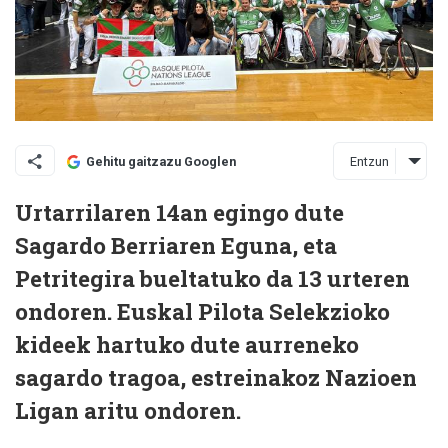
Entzun
Gehitu gaitzazu Googlen
Urtarrilaren 14an egingo dute
Sagardo Berriaren Eguna, eta
Petritegira bueltatuko da 13 urteren
ondoren. Euskal Pilota Selekzioko
kideek hartuko dute aurreneko
sagardo tragoa, estreinakoz Nazioen
Ligan aritu ondoren.