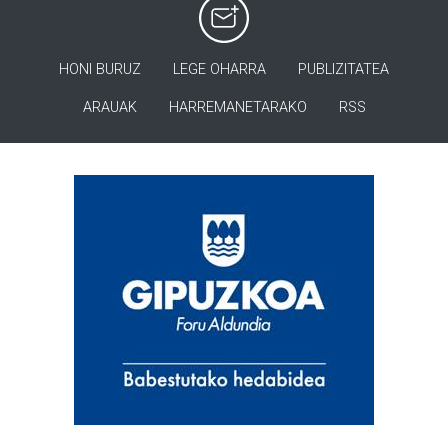
HONI BURUZ
LEGE OHARRA
PUBLIZITATEA
ARAUAK
HARREMANETARAKO
RSS