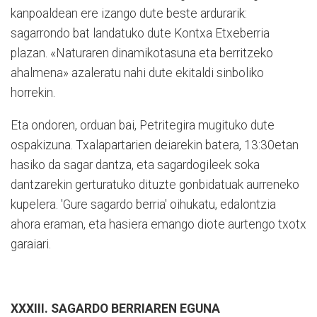
kanpoaldean ere izango dute beste ardurarik:
sagarrondo bat landatuko dute Kontxa Etxeberria
plazan. «Naturaren dinamikotasuna eta berritzeko
ahalmena» azaleratu nahi dute ekitaldi sinboliko
horrekin.
Eta ondoren, orduan bai, Petritegira mugituko dute
ospakizuna. Txalapartarien deiarekin batera, 13:30etan
hasiko da sagar dantza, eta sagardogileek soka
dantzarekin gerturatuko dituzte gonbidatuak aurreneko
kupelera. 'Gure sagardo berria' oihukatu, edalontzia
ahora eraman, eta hasiera emango diote aurtengo txotx
garaiari.
XXXIII. SAGARDO BERRIAREN EGUNA