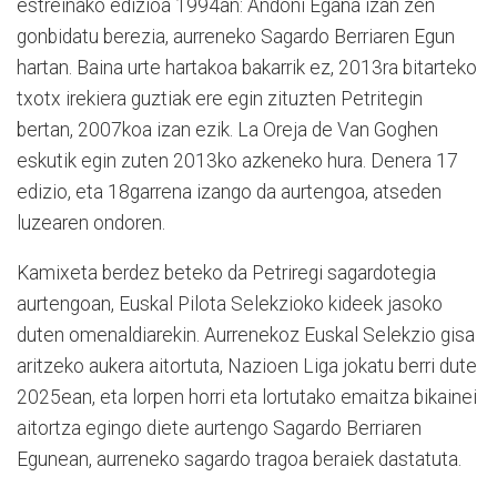
estreinako edizioa 1994an: Andoni Egaña izan zen
gonbidatu berezia, aurreneko Sagardo Berriaren Egun
hartan. Baina urte hartakoa bakarrik ez, 2013ra bitarteko
txotx irekiera guztiak ere egin zituzten Petritegin
bertan, 2007koa izan ezik. La Oreja de Van Goghen
eskutik egin zuten 2013ko azkeneko hura. Denera 17
edizio, eta 18garrena izango da aurtengoa, atseden
luzearen ondoren.
Kamixeta berdez beteko da Petriregi sagardotegia
aurtengoan, Euskal Pilota Selekzioko kideek jasoko
duten omenaldiarekin. Aurrenekoz Euskal Selekzio gisa
aritzeko aukera aitortuta, Nazioen Liga jokatu berri dute
2025ean, eta lorpen horri eta lortutako emaitza bikainei
aitortza egingo diete aurtengo Sagardo Berriaren
Egunean, aurreneko sagardo tragoa beraiek dastatuta.