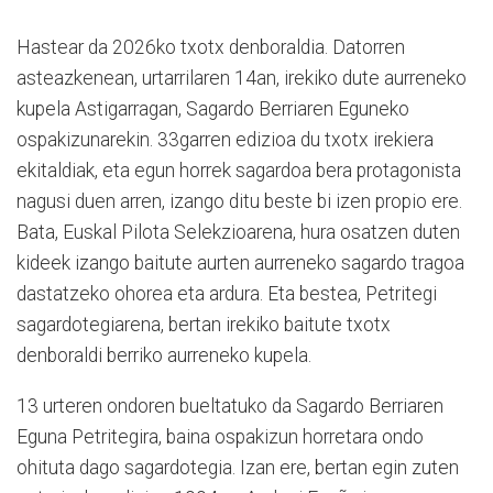
Hastear da 2026ko txotx denboraldia. Datorren
asteazkenean, urtarrilaren 14an, irekiko dute aurreneko
kupela Astigarragan, Sagardo Berriaren Eguneko
ospakizunarekin. 33garren edizioa du txotx irekiera
ekitaldiak, eta egun horrek sagardoa bera protagonista
nagusi duen arren, izango ditu beste bi izen propio ere.
Bata, Euskal Pilota Selekzioarena, hura osatzen duten
kideek izango baitute aurten aurreneko sagardo tragoa
dastatzeko ohorea eta ardura. Eta bestea, Petritegi
sagardotegiarena, bertan irekiko baitute txotx
denboraldi berriko aurreneko kupela.
13 urteren ondoren bueltatuko da Sagardo Berriaren
Eguna Petritegira, baina ospakizun horretara ondo
ohituta dago sagardotegia. Izan ere, bertan egin zuten