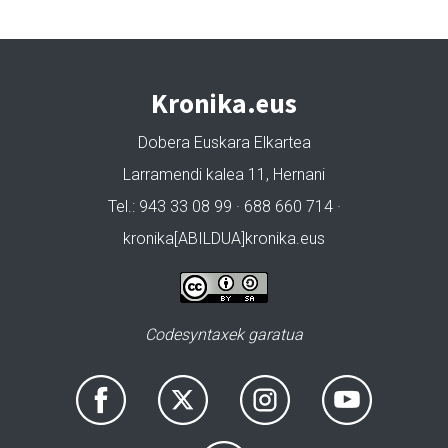
Kronika.eus
Dobera Euskara Elkartea
Larramendi kalea 11, Hernani
Tel.: 943 33 08 99 · 688 660 714 ·
kronika[ABILDUA]kronika.eus
Codesyntaxek garatua