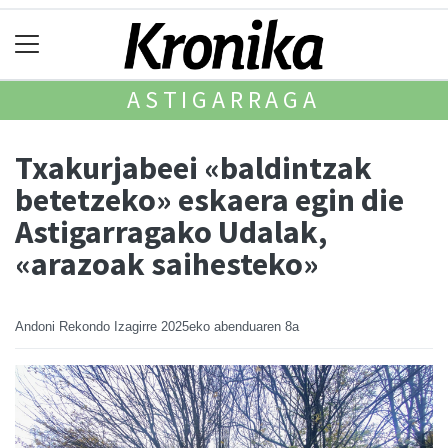
ASTIGARRAGA
Txakurjabeei «baldintzak
betetzeko» eskaera egin die
Astigarragako Udalak,
«arazoak saihesteko»
Andoni Rekondo Izagirre
2025eko abenduaren 8a