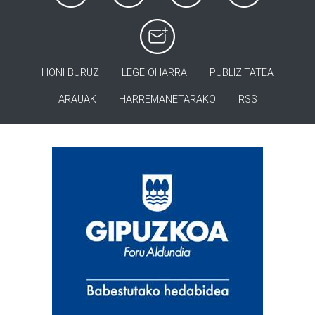
HONI BURUZ
LEGE OHARRA
PUBLIZITATEA
ARAUAK
HARREMANETARAKO
RSS