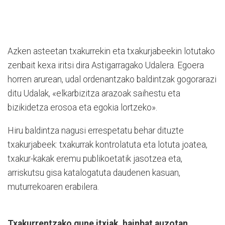
Azken asteetan txakurrekin eta txakurjabeekin lotutako
zenbait kexa iritsi dira Astigarragako Udalera. Egoera
horren arurean, udal ordenantzako baldintzak gogorarazi
ditu Udalak, «elkarbizitza arazoak saihestu eta
bizikidetza erosoa eta egokia lortzeko».
Hiru baldintza nagusi errespetatu behar dituzte
txakurjabeek: txakurrak kontrolatuta eta lotuta joatea,
txakur-kakak eremu publikoetatik jasotzea eta,
arriskutsu gisa katalogatuta daudenen kasuan,
muturrekoaren erabilera.
Txakurrentzako gune itxiak, hainbat auzotan