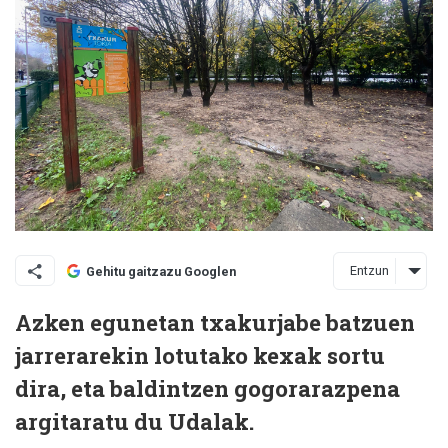
Entzun
Gehitu gaitzazu Googlen
Azken egunetan txakurjabe batzuen
jarrerarekin lotutako kexak sortu
dira, eta baldintzen gogorarazpena
argitaratu du Udalak.