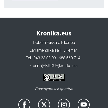
Kronika.eus
Dobera Euskara Elkartea
Larramendi kalea 11, Hernani
Tel.: 943 33 08 99 · 688 660 714 ·
kronika[ABILDUA]kronika.eus
Codesyntaxek garatua