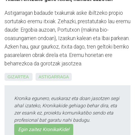
Astigarragan badaude txakurrak aske ibiltzeko propio
sortutako eremu itxiak. Zehazki, prestatutako lau eremu
daude: Ergobia auzoan, Portutxon (makina bio-
osasungarrien ondoan), Izaskun kalean eta Ibai parkean.
Azken hau, gaur gaurkoz, itxita dago, tren geltoki berriko
pasarelaren obrak direla eta. Eremu horietan ere
beharrezkoa da gorotzak jasotzea.
GIZARTEA
ASTIGARRAGA
Kronika egunero, euskaraz eta doan jasotzen segi
ahal izateko, Kronikakide gehiago behar dira, eta
zer esanik ez, proiektu komunikatibo sendo eta
profesional bat garatu nahi badugu.
Egin zaitez KronikaKide!