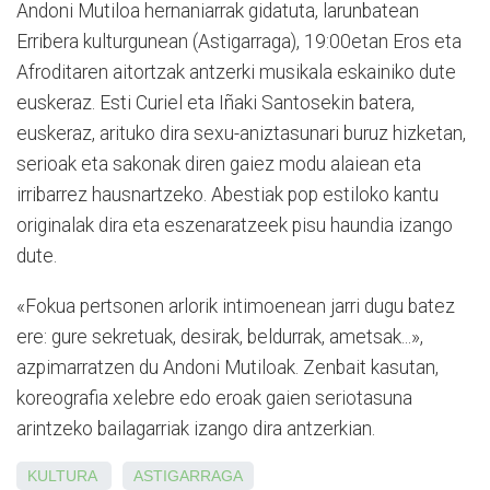
Andoni Mutiloa hernaniarrak gidatuta, larunbatean
Erribera kulturgunean (Astigarraga), 19:00etan Eros eta
Afroditaren aitortzak antzerki musikala eskainiko dute
euskeraz. Esti Curiel eta Iñaki Santosekin batera,
euskeraz, arituko dira sexu-aniztasunari buruz hizketan,
serioak eta sakonak diren gaiez modu alaiean eta
irribarrez hausnartzeko. Abestiak pop estiloko kantu
originalak dira eta eszenaratzeek pisu haundia izango
dute.
«Fokua pertsonen arlorik intimoenean jarri dugu batez
ere: gure sekretuak, desirak, beldurrak, ametsak...»,
azpimarratzen du Andoni Mutiloak. Zenbait kasutan,
koreografia xelebre edo eroak gaien seriotasuna
arintzeko bailagarriak izango dira antzerkian.
KULTURA
ASTIGARRAGA