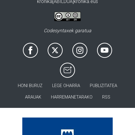
kronika[ABILDUA]kronika.eus
Codesyntaxek garatua
HONI BURUZ
LEGE OHARRA
PUBLIZITATEA
ARAUAK
HARREMANETARAKO
RSS