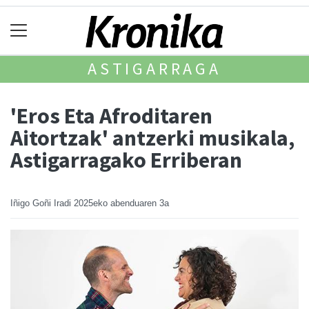
ASTIGARRAGA
'Eros Eta Afroditaren
Aitortzak' antzerki musikala,
Astigarragako Erriberan
Iñigo Goñi Iradi
2025eko abenduaren 3a