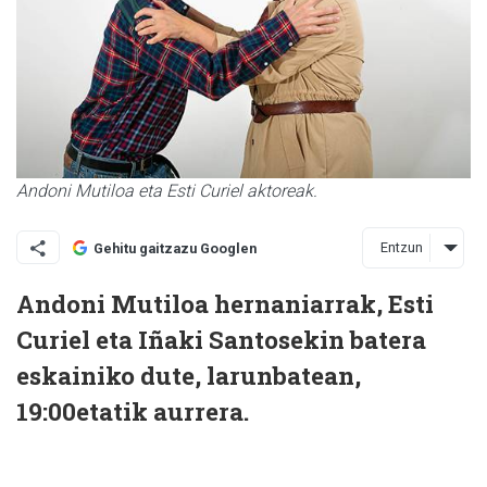
Andoni Mutiloa eta Esti Curiel aktoreak.
Entzun
Gehitu gaitzazu Googlen
Andoni Mutiloa hernaniarrak, Esti
Curiel eta Iñaki Santosekin batera
eskainiko dute, larunbatean,
19:00etatik aurrera.