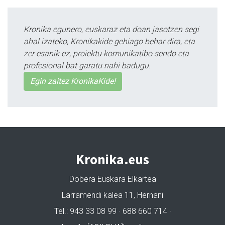
Kronika egunero, euskaraz eta doan jasotzen segi
ahal izateko, Kronikakide gehiago behar dira, eta
zer esanik ez, proiektu komunikatibo sendo eta
profesional bat garatu nahi badugu.
Egin zaitez KronikaKide!
Kronika.eus
Dobera Euskara Elkartea
Larramendi kalea 11, Hernani
Tel.: 943 33 08 99 · 688 660 714 ·