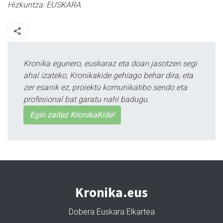
Hizkuntza:
EUSKARA
Kronika egunero, euskaraz eta doan jasotzen segi
ahal izateko, Kronikakide gehiago behar dira, eta
zer esanik ez, proiektu komunikatibo sendo eta
profesional bat garatu nahi badugu.
Egin zaitez KronikaKide!
Kronika.eus
Dobera Euskara Elkartea