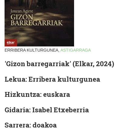
ERRIBERA KULTURGUNEA,
ASTIGARRAGA
'Gizon barregarriak' (Elkar, 2024)
Lekua: Erribera kulturgunea
Hizkuntza: euskara
Gidaria: Isabel Etxeberria
Sarrera: doakoa