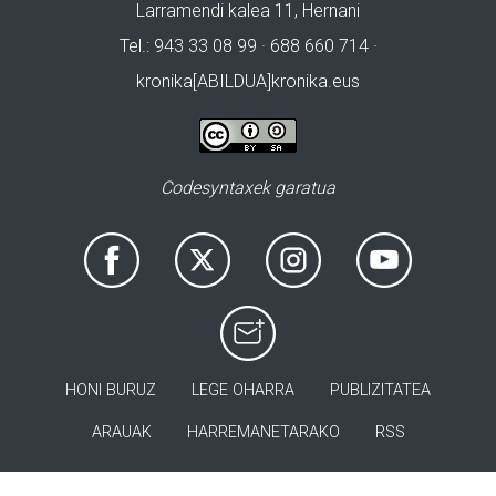
Larramendi kalea 11, Hernani
Tel.: 943 33 08 99 · 688 660 714 ·
kronika[ABILDUA]kronika.eus
Codesyntaxek garatua
HONI BURUZ
LEGE OHARRA
PUBLIZITATEA
ARAUAK
HARREMANETARAKO
RSS