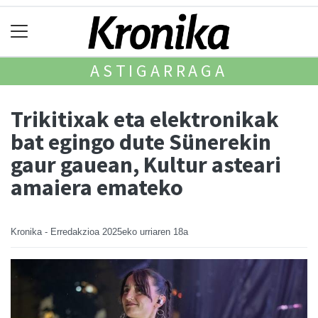
ASTIGARRAGA
Trikitixak eta elektronikak
bat egingo dute Sünerekin
gaur gauean, Kultur asteari
amaiera emateko
Kronika - Erredakzioa
2025eko urriaren 18a