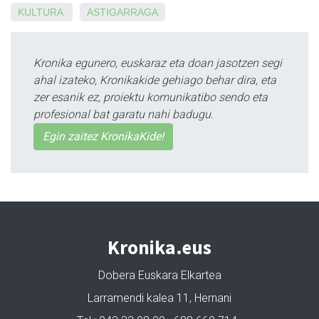
KULTURA
ASTIGARRAGA
Kronika egunero, euskaraz eta doan jasotzen segi
ahal izateko, Kronikakide gehiago behar dira, eta
zer esanik ez, proiektu komunikatibo sendo eta
profesional bat garatu nahi badugu.
Egin zaitez KronikaKide!
Kronika.eus
Dobera Euskara Elkartea
Larramendi kalea 11, Hernani