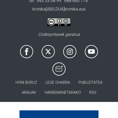
Tel.: 943 33 08 99 · 688 660 714 ·
kronika[ABILDUA]kronika.eus
Codesyntaxek garatua
HONI BURUZ
LEGE OHARRA
PUBLIZITATEA
ARAUAK
HARREMANETARAKO
RSS