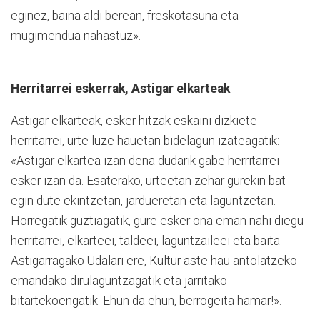
eginez, baina aldi berean, freskotasuna eta
mugimendua nahastuz».
Herritarrei eskerrak, Astigar elkarteak
Astigar elkarteak, esker hitzak eskaini dizkiete
herritarrei, urte luze hauetan bidelagun izateagatik:
«Astigar elkartea izan dena dudarik gabe herritarrei
esker izan da. Esaterako, urteetan zehar gurekin bat
egin dute ekintzetan, jardueretan eta laguntzetan.
Horregatik guztiagatik, gure esker ona eman nahi diegu
herritarrei, elkarteei, taldeei, laguntzaileei eta baita
Astigarragako Udalari ere, Kultur aste hau antolatzeko
emandako dirulaguntzagatik eta jarritako
bitartekoengatik. Ehun da ehun, berrogeita hamar!».