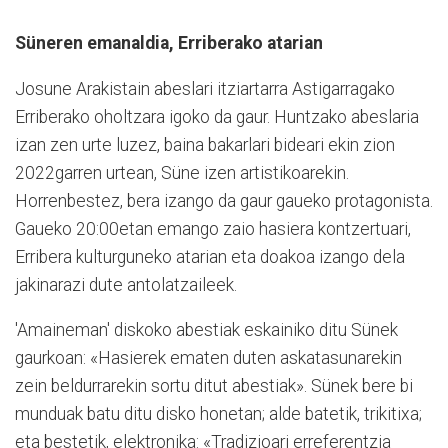
Süneren emanaldia, Erriberako atarian
Josune Arakistain abeslari itziartarra Astigarragako
Erriberako oholtzara igoko da gaur. Huntzako abeslaria
izan zen urte luzez, baina bakarlari bideari ekin zion
2022garren urtean, Süne izen artistikoarekin.
Horrenbestez, bera izango da gaur gaueko protagonista.
Gaueko 20:00etan emango zaio hasiera kontzertuari,
Erribera kulturguneko atarian eta doakoa izango dela
jakinarazi dute antolatzaileek.
'Amaineman' diskoko abestiak eskainiko ditu Sünek
gaurkoan: «Hasierek ematen duten askatasunarekin
zein beldurrarekin sortu ditut abestiak». Sünek bere bi
munduak batu ditu disko honetan; alde batetik, trikitixa;
eta bestetik, elektronika: «Tradizioari erreferentzia