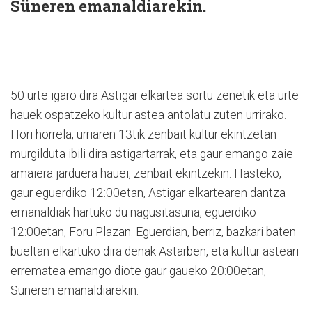
Süneren emanaldiarekin.
50 urte igaro dira Astigar elkartea sortu zenetik eta urte
hauek ospatzeko kultur astea antolatu zuten urrirako.
Hori horrela, urriaren 13tik zenbait kultur ekintzetan
murgilduta ibili dira astigartarrak, eta gaur emango zaie
amaiera jarduera hauei, zenbait ekintzekin. Hasteko,
gaur eguerdiko 12:00etan, Astigar elkartearen dantza
emanaldiak hartuko du nagusitasuna, eguerdiko
12:00etan, Foru Plazan. Eguerdian, berriz, bazkari baten
bueltan elkartuko dira denak Astarben, eta kultur asteari
errematea emango diote gaur gaueko 20:00etan,
Süneren emanaldiarekin.