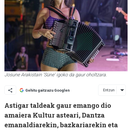
Josune Arakistain 'Süne' igoko da gaur oholtzara.
Entzun
Gehitu gaitzazu Googlen
Astigar taldeak gaur emango dio
amaiera Kultur asteari, Dantza
emanaldiarekin, bazkariarekin eta