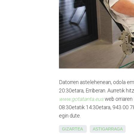
Datorren astelehenean, odola ema
20:30etara, Erriberan. Aurretik h
www.gotatanta.eus
web orriaren 
08:30etatik 14:30etara, 943 00 78
egin dute.
GIZARTEA
ASTIGARRAGA