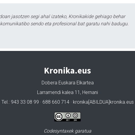
doan jasotzen segi ahal izateko, Kronikakide gehiago behar
tu komunikatibo sendo eta profesional bat garatu nahi badugu.
Kronika.eus
Dobera Euskara Elkartea
Larramendi kalea 11, Hernani
Tel.: 943 33 08 99 · 688 660 714 · kronika[ABILDUA]kronika.eus
Codesyntaxek garatua