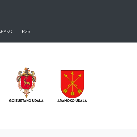
ARAKO
RSS