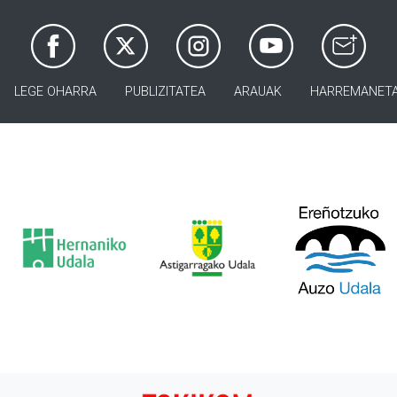
LEGE OHARRA
PUBLIZITATEA
ARAUAK
HARREMANET