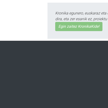
Kronika egunero, euskaraz eta 
dira, eta zer esanik ez, proiek
Egin zaitez KronikaKide!