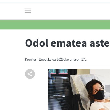
Odol ematea aste
Kronika - Erredakzioa
2025eko urriaren 17a