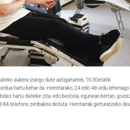
teko aukera izango dute astigartarrek, 16:30etatik
itzordua hartu behar da. Horretarako, 24 edo 48 ordu lehenago
bidez hartu daiteke zita; edo bestela, egunean bertan, goize
 84 telefono zenbakira deituta. Herritarrak gerturatzeko dei