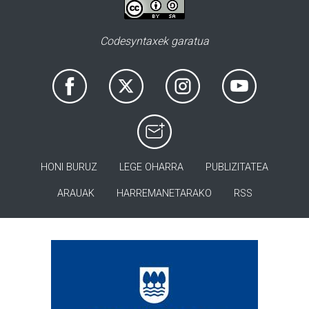
Codesyntaxek garatua
HONI BURUZ
LEGE OHARRA
PUBLIZITATEA
ARAUAK
HARREMANETARAKO
RSS