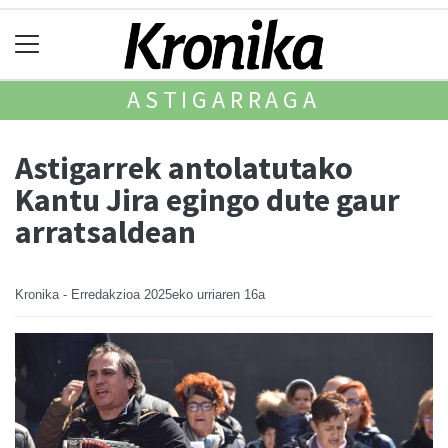
ASTIGARRAGA
Astigarrek antolatutako
Kantu Jira egingo dute gaur
arratsaldean
Kronika - Erredakzioa
2025eko urriaren 16a