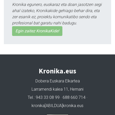
Kronika egunero, euskaraz eta doan jasotzen segi
ahal izateko, Kronikakide gehiago behar dira, eta
zer esanik ez, proiektu komunikatibo sendo eta
profesional bat garatu nahi badugu.
Egin zaitez KronikaKide!
Kronika.eus
Dobera Euskara Elkartea
Larramendi kalea 11, Hernani
Tel.: 943 33 08 99 · 688 660 714 ·
kronika[ABILDUA]kronika.eus