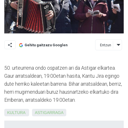
Entzun
Gehitu gaitzazu Googlen
50. urteurrena ondo ospatzen ari da Astigar elkartea.
Gaur arratsaldean, 19:00etan hasita, Kantu Jira egingo
dute herriko kaleetan barrena. Bihar arratsaldean, berriz,
herri mugimenduari buruz hausnartzeko elkartuko dira
Erriberan, arratsaldeko 19:00etan.
KULTURA
ASTIGARRAGA