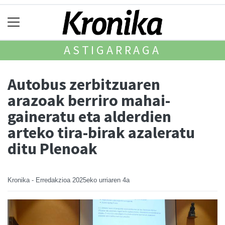
ASTIGARRAGA
Autobus zerbitzuaren
arazoak berriro mahai-
gaineratu eta alderdien
arteko tira-birak azaleratu
ditu Plenoak
Kronika - Erredakzioa
2025eko urriaren 4a