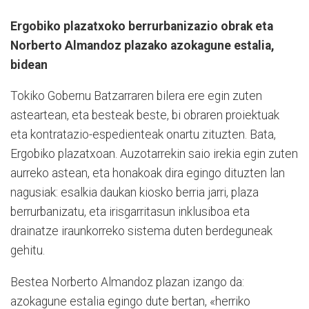
Ergobiko plazatxoko berrurbanizazio obrak eta
Norberto Almandoz plazako azokagune estalia,
bidean
Tokiko Gobernu Batzarraren bilera ere egin zuten
asteartean, eta besteak beste, bi obraren proiektuak
eta kontratazio-espedienteak onartu zituzten. Bata,
Ergobiko plazatxoan. Auzotarrekin saio irekia egin zuten
aurreko astean, eta honakoak dira egingo dituzten lan
nagusiak: esalkia daukan kiosko berria jarri, plaza
berrurbanizatu, eta irisgarritasun inklusiboa eta
drainatze iraunkorreko sistema duten berdeguneak
gehitu.
Bestea Norberto Almandoz plazan izango da:
azokagune estalia egingo dute bertan, «herriko