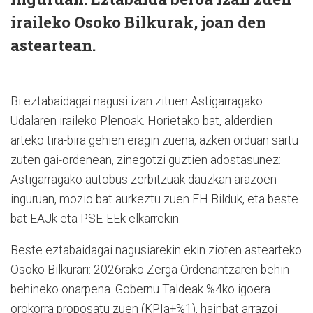
iraileko Osoko Bilkurak, joan den
asteartean.
Bi eztabaidagai nagusi izan zituen Astigarragako
Udalaren iraileko Plenoak. Horietako bat, alderdien
arteko tira-bira gehien eragin zuena, azken orduan sartu
zuten gai-ordenean, zinegotzi guztien adostasunez:
Astigarragako autobus zerbitzuak dauzkan arazoen
inguruan, mozio bat aurkeztu zuen EH Bilduk, eta beste
bat EAJk eta PSE-EEk elkarrekin.
Beste eztabaidagai nagusiarekin ekin zioten astearteko
Osoko Bilkurari: 2026rako Zerga Ordenantzaren behin-
behineko onarpena. Gobernu Taldeak %4ko igoera
orokorra proposatu zuen (KPIa+%1), hainbat arrazoi