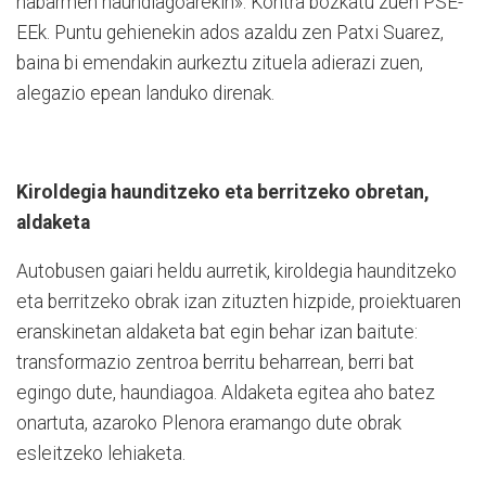
nabarmen haundiagoarekin». Kontra bozkatu zu­en PSE-
EEk. Puntu gehienekin ados azaldu zen Patxi Suarez,
baina bi emendakin aurkeztu zituela adierazi zuen,
alegazio epean landuko direnak.
Kiroldegia haunditzeko eta berritzeko obretan,
aldaketa
Autobusen gaiari heldu aurretik, kiroldegia haunditzeko
eta berritzeko obrak izan zituzten hizpide, proiektuaren
eranskinetan aldaketa bat egin behar izan baitute:
transformazio zentroa berritu beharrean, berri bat
egingo dute, haundiagoa. Aldaketa egitea aho batez
onartuta, azaroko Plenora eramango dute obrak
esleitzeko lehiaketa.