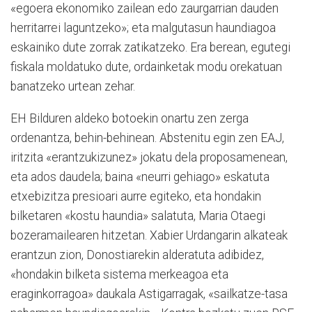
«egoera ekonomiko zailean edo zaurgarrian dauden
herritarrei laguntzeko»; eta malgutasun haundiagoa
eskainiko dute zorrak zatikatzeko. Era berean, egutegi
fiskala moldatuko dute, ordainketak modu orekatuan
banatzeko urtean zehar.
EH Bilduren aldeko botoekin onartu zen zerga
ordenantza, behin-behinean. Abstenitu egin zen EAJ,
iritzita «erantzukizunez» jokatu dela proposamenean,
eta ados daudela; baina «neurri gehiago» eskatuta
etxebizitza presioari aurre egiteko, eta hondakin
bilketaren «kostu haundia» salatuta, Maria Otaegi
bozeramailearen hitzetan. Xa­bier Urdangarin alkateak
eran­tzun zion, Donostiarekin alderatuta adibidez,
«hondakin bilketa sistema merkeagoa eta
eraginkorragoa» daukala Astigarragak, «sailkatze-tasa