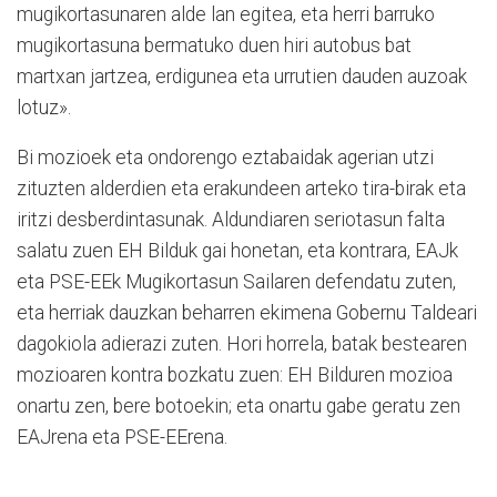
mugikortasunaren alde lan egitea, eta herri barruko
mugikortasuna bermatuko duen hiri autobus bat
martxan jartzea, erdigunea eta urrutien dauden auzoak
lotuz».
Bi mozioek eta ondorengo eztabaidak agerian utzi
zituzten alderdien eta erakundeen arteko tira-birak eta
iritzi desberdintasunak. Aldundiaren se­rio­tasun falta
salatu zuen EH Bil­duk gai honetan, eta kontrara, EAJk
eta PSE-EEk Mugikortasun Sailaren defendatu zuten,
eta herriak dauzkan beharren ekimena Gobernu Taldeari
dagokiola adierazi zuten. Hori horrela, batak bestearen
mozioaren kontra bozkatu zuen: EH Bilduren mozioa
onartu zen, bere botoekin; eta onartu gabe geratu zen
EAJrena eta PSE-EErena.