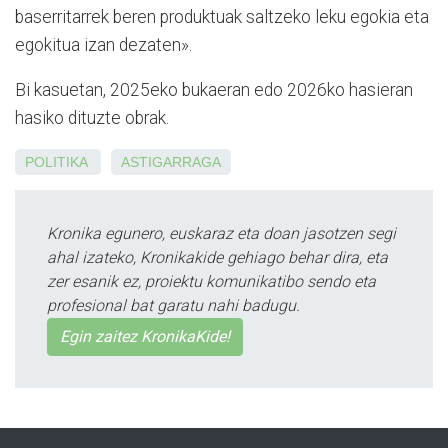
baserritarrek beren produktuak saltzeko leku egokia eta
egokitua izan dezaten».
Bi kasuetan, 2025eko bukaeran edo 2026ko hasieran
hasiko dituzte obrak.
POLITIKA
ASTIGARRAGA
Kronika egunero, euskaraz eta doan jasotzen segi
ahal izateko, Kronikakide gehiago behar dira, eta
zer esanik ez, proiektu komunikatibo sendo eta
profesional bat garatu nahi badugu.
Egin zaitez KronikaKide!