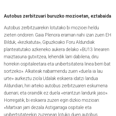
Autobus zerbitzuari buruzko mozioetan, eztabaida
Autobus zerbitzuarekin lotutako bi mozioei heldu
zieten ondoren. Gaia Plenora eraman nahi izan zuen EH
Bilduk, «kezkatuta», Gipuzkoako Foru Aldundiak
planteatutako azkeneko aukera delako «BU13 linearen
maiztasuna gutxitzea, lehendik larri dabilena, diru
horrekin ospitaleetara eta unibertsitatera linea berri bat
sortzeko». Alkateak nabarmendu zuen «duela ia lau
urte» aurkeztu ziola Udalak eskaera idatzi landua
Aldundiari, hiri arteko autobus zerbitzuaren eskumena
duenari; eta oraindik ez duela «erantzun landurik jaso».
Horregatik, bi eskaera zuzen egin dizkio mozioan:
«Martxan jarri dezala Astigarraga ospitale eta
unibertsitateekin zuzenean lotuko duen autobus