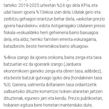
tarteko: 2019-2025 urteetan %24 igo dela KPIa, eta
udal tasen igoera %10ekoa izan dela; Udalak gero eta
zerbitzu gehiagori erantzun behar diela, «askotan prezio
igoera haundiekin»; edota Astigarragako Udalaren presio
fiskala «eskualdeko herri gehienena baino baxuagoa
dela, eta aldiz, herriko familien errenta eskuragarria,
batazbeste, beste herrietakoa baino altuagoa».
%4koa izango da igoera orokorra, baina zerga eta tasa
batzuetan ez da igoerarik izango (Jarduera
ekonomikoen gaineko zerga eta obren tasa, adibidez),
eta beste batzuk gutxiago igoko dira (hondakinen tasa
%3). Gainera, salmenta ibiltariaren tasa ordaintzetik
salbuetsiko dituzte komertzio txikien atarietan jartzen
dituztenak, egunero jarri eta kendu. Prezio publikoetan,
hobarien egitura bere horretan mantenduko dute,