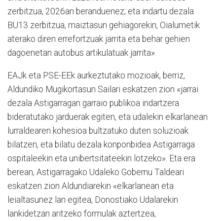
zerbitzua, 2026an beranduenez; eta indartu dezala
BU13 zerbitzua, maiztasun gehiagorekin, Oialumetik
aterako diren errefortzuak jarrita eta behar gehien
dagoenetan autobus artikulatuak jarrita».
EAJk eta PSE-EEk aurkeztutako mozioak, berriz,
Aldundiko Mugikortasun Sailari eskatzen zion «jarrai
dezala Astigarragan garraio publikoa indartzera
bideratutako jarduerak egiten, eta udalekin elkarlanean
lurraldearen kohesioa bultzatuko duten soluzioak
bilatzen, eta bilatu dezala konponbidea Astigarraga
ospitaleekin eta unibertsitateekin lotzeko». Eta era
berean, Astigarragako Udaleko Gobernu Taldeari
eskatzen zion Aldundiarekin «elkarlanean eta
leialtasunez lan egitea, Donostiako Udalarekin
lankidetzan aritzeko formulak aztertzea,