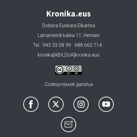
Kronika.eus
Dobera Euskara Elkartea
Larramendi kalea 11, Hernani
Tel.: 943 33 08 99 · 688 660 714 ·
kronika[ABILDUA]kronika.eus
Codesyntaxek garatua