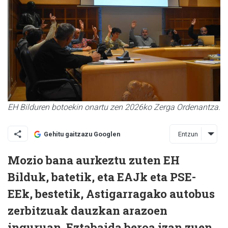
EH Bilduren botoekin onartu zen 2026ko Zerga Ordenantza.
Entzun
Gehitu gaitzazu Googlen
Mozio bana aurkeztu zuten EH
Bilduk, batetik, eta EAJk eta PSE-
EEk, bestetik, Astigarragako autobus
zerbitzuak dauzkan arazoen
inguruan. Eztabaida beroa izan zuen