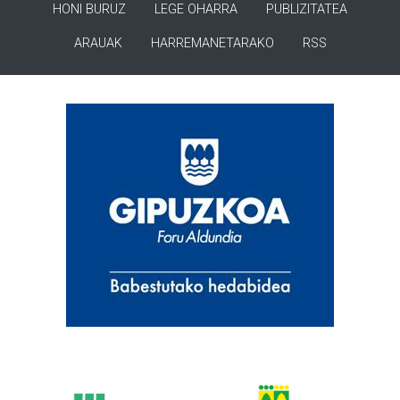
HONI BURUZ
LEGE OHARRA
PUBLIZITATEA
ARAUAK
HARREMANETARAKO
RSS