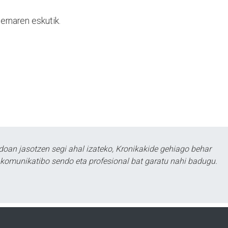
ernaren eskutik.
doan jasotzen segi ahal izateko, Kronikakide gehiago behar
tu komunikatibo sendo eta profesional bat garatu nahi badugu.