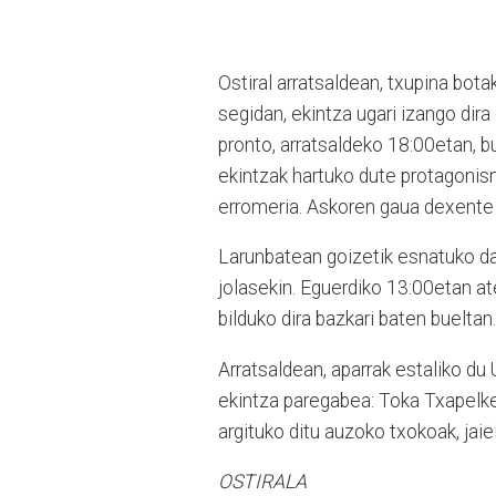
Ostiral arratsaldean, txupina bot
segidan, ekintza ugari izango dir
pronto, arratsaldeko 18:00etan, bu
ekintzak hartuko dute protagonism
erromeria. Askoren gaua dexente l
Larunbatean goizetik esnatuko da 
jolasekin. Eguerdiko 13:00etan at
bilduko dira bazkari baten bueltan.
Arratsaldean, aparrak estaliko du
ekintza paregabea: Toka Txapelke
argituko ditu auzoko txokoak, jai
OSTIRALA