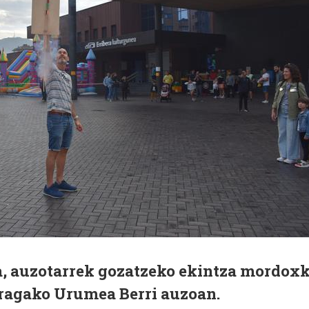
ra, auzotarrek gozatzeko ekintza mordox
rragako Urumea Berri auzoan.