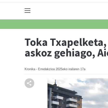
Toka Txapelketa, 
askoz gehiago, Ai
Kronika - Erredakzioa
2025eko irailaren 17a