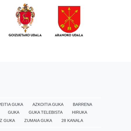
EITIA GUKA
AZKOITIA GUKA
BARRENA
GUKA
GUKA TELEBISTA
HIRUKA
Z GUKA
ZUMAIA GUKA
28 KANALA