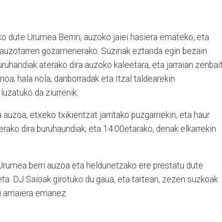
ako dute Urumea Berrin, auzoko jaiei hasiera emateko, eta
a auzotarren gozamenerako. Suziriak eztanda egin bezain
ruhandiak aterako dira auzoko kaleetara, eta jarraian zenbai
oa; hala nola, danborradak eta Itzal taldearekin
uzatuko da ziurrenik.
auzoa, etxeko txikientzat jarritako puzgarriekin, eta haur
erako dira buruhaundiak, eta 14:00etarako, denak elkarrekin
 Urumea berri auzoa eta heldunetzako ere prestatu dute
ta. DJ Saioak girotuko du gaua, eta tartean, zezen suzkoak
ei amaiera emanez.