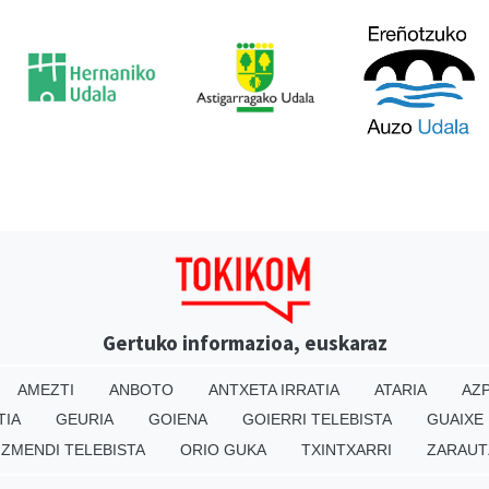
Gertuko informazioa, euskaraz
AMEZTI
ANBOTO
ANTXETA IRRATIA
ATARIA
AZP
TIA
GEURIA
GOIENA
GOIERRI TELEBISTA
GUAIXE
IZMENDI TELEBISTA
ORIO GUKA
TXINTXARRI
ZARAUT