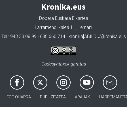
Kronika.eus
Dobera Euskara Elkartea
Larramendi kalea 11, Hernani
Tel.: 943 33 08 99 · 688 660 714 · kronika[ABILDUA]kronika.eus
Codesyntaxek garatua
LEGE OHARRA
PUBLIZITATEA
ARAUAK
HARREMANET