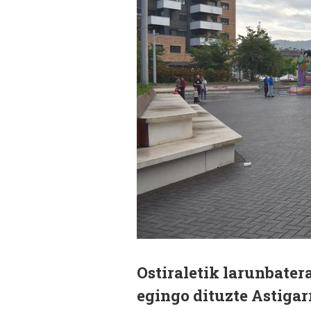
Ostiraletik larunbate
egingo dituzte Astiga