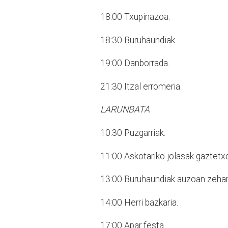
18:00
Txupinazoa.
18:30
Buruhaundiak.
19:00
Danborrada.
21:30
Itzal erromeria.
LARUNBATA
10:30
Puzgarriak.
11:00
Askotariko jolasak gaztet
13:00
Buruhaundiak auzoan zehar
14:00
Herri bazkaria.
17:00
Apar festa.