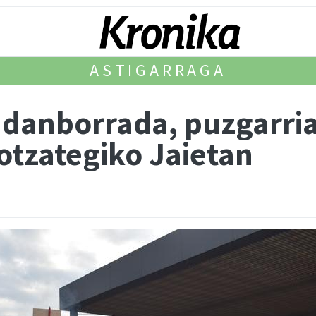
ASTIGARRAGA
danborrada, puzgarriak
otzategiko Jaietan