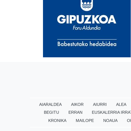
AIARALDEA
AIKOR
AIURRI
ALEA
BEGITU
ERRAN
EUSKALERRIA IRRA
KRONIKA
MAILOPE
NOAUA
O