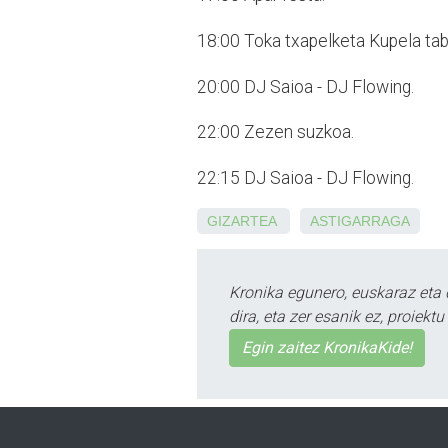
18:00
Toka txapelketa Kupela tab
20:00
DJ Saioa - DJ Flowing.
22:00
Zezen suzkoa.
22:15
DJ Saioa - DJ Flowing.
GIZARTEA
ASTIGARRAGA
Kronika egunero, euskaraz eta 
dira, eta zer esanik ez, proiek
Egin zaitez KronikaKide!