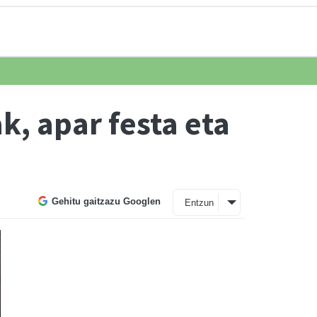
, apar festa eta
Gehitu gaitzazu Googlen
Entzun