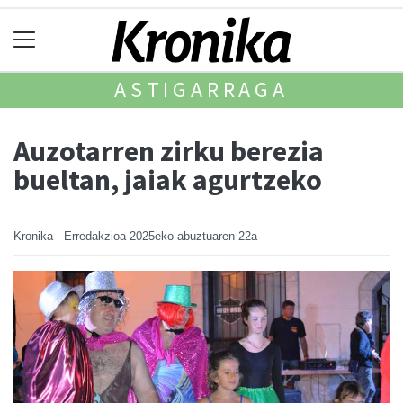
ASTIGARRAGA
Auzotarren zirku berezia
bueltan, jaiak agurtzeko
Kronika - Erredakzioa
2025eko abuztuaren 22a