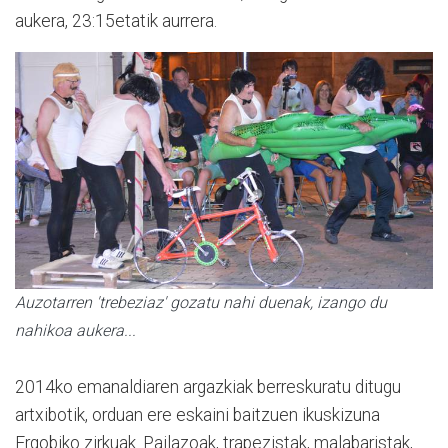
aukera, 23:15etatik aurrera.
Auzotarren 'trebeziaz' gozatu nahi duenak, izango du
nahikoa aukera...
2014ko emanaldiaren argaz­kiak berreskuratu ditugu
artxi­botik, orduan ere eskaini baitzu­en ikuskizuna
Ergobiko zirkuak. Pailazoak, trapezistak, malabaristak,