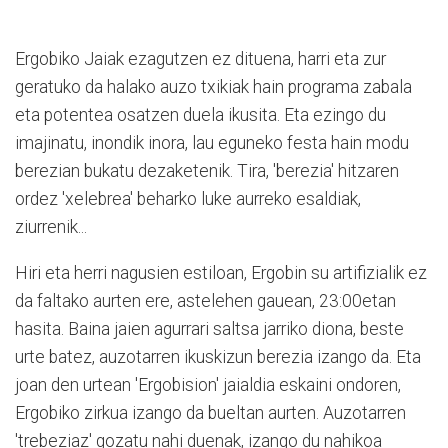
Ergobiko Jaiak ezagutzen ez dituena, harri eta zur
geratuko da halako auzo txikiak hain programa zabala
eta potentea osatzen duela ikusita. Eta ezingo du
imajinatu, inondik inora, lau eguneko festa hain modu
berezian bukatu dezaketenik. Tira, 'berezia' hitzaren
ordez 'xelebrea' beharko luke aurreko esaldiak,
ziurrenik...
Hiri eta herri nagusien estiloan, Ergobin su artifizialik ez
da faltako aurten ere, astelehen gauean, 23:00etan
hasita. Baina jaien agurrari saltsa jarriko diona, beste
urte batez, auzotarren ikuskizun berezia izango da. Eta
joan den urtean 'Ergobision' jaialdia eskaini ondoren,
Ergobiko zirkua izango da bueltan aurten. Auzotarren
'trebeziaz' gozatu nahi duenak, izango du nahikoa