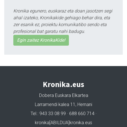
Kronika egunero, euskaraz eta doan jasotzen segi
ahal izateko, Kronikakide gehiago behar dira, eta
zer esanik ez, proiektu komunikatibo sendo eta
profesional bat garatu nahi badugu.
Egin zaitez KronikaKide!
Kronika.eus
Dobera Euskara Elkartea
Larramendi kalea 11, Hernani
Tel.: 943 33 08 99 · 688 660 714 ·
kronika[ABILDUA]kronika.eus