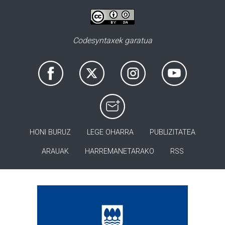
Codesyntaxek garatua
HONI BURUZ
LEGE OHARRA
PUBLIZITATEA
ARAUAK
HARREMANETARAKO
RSS