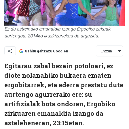
Ez du estreinako emanaldia izango Ergobiko zirkuak,
aurtengoa. 2014ko ikuskizunekoa da argazkia.
Entzun
Gehitu gaitzazu Googlen
Egitarau zabal bezain potoloari, ez
diote nolanahiko bukaera ematen
ergobitarrek, eta ederra prestatu dute
aurtengo agurrerako ere: su
artifizialak bota ondoren, Ergobiko
zirkuaren emanaldia izango da
asteleheneran, 23:15etan.