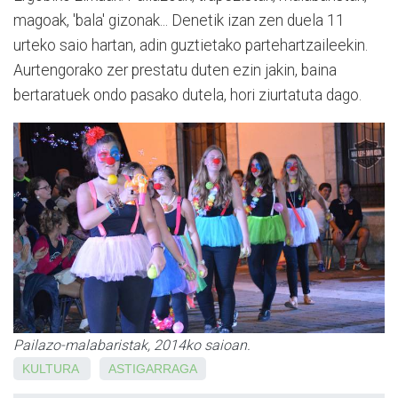
magoak, 'bala' gizonak... Denetik izan zen duela 11
urteko saio hartan, adin guztietako par­tehartzaileekin.
Aurtengorako zer prestatu duten ezin jakin, baina
bertaratuek ondo pasako dutela, hori ziurtatuta dago.
Pailazo-malabaristak, 2014ko saioan.
KULTURA
ASTIGARRAGA