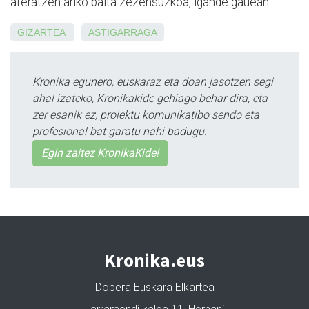
ateratzen ariko baita zezensuzkoa, igande gauean.
GIZARTEA
ASTIGARRAGA
Kronika egunero, euskaraz eta doan jasotzen segi
ahal izateko, Kronikakide gehiago behar dira, eta
zer esanik ez, proiektu komunikatibo sendo eta
profesional bat garatu nahi badugu.
Egin zaitez KronikaKide!
Kronika.eus
Dobera Euskara Elkartea