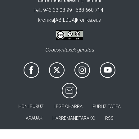
Larramendi kalea 11, Hernani
Tel.: 943 33 08 99 · 688 660 714 ·
kronika[ABILDUA]kronika.eus
Codesyntaxek garatua
HONI BURUZ
LEGE OHARRA
PUBLIZITATEA
ARAUAK
HARREMANETARAKO
RSS