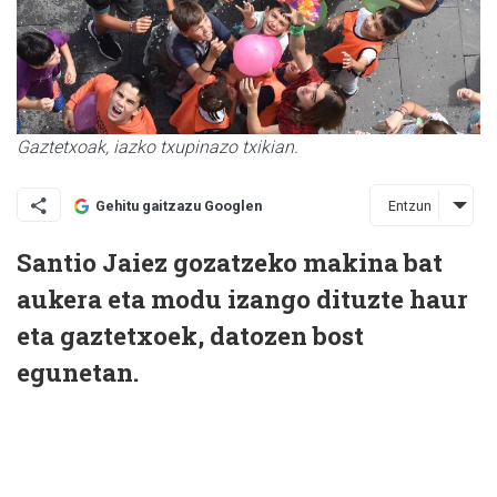
Gaztetxoak, iazko txupinazo txikian.
Entzun
Gehitu gaitzazu Googlen
Santio Jaiez gozatzeko makina bat
aukera eta modu izango dituzte haur
eta gaztetxoek, datozen bost
egunetan.