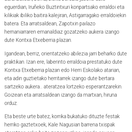
eguerdian, Iruñeko Buztintxuri konpartsako erraldoi eta
kilikiak ibiliko baitira kalejiran, Astigarragako erraldoiekin
batera. Eta arratsaldean, Zapotxin pailazo
hernaniarraren emanaldiaz gozatzeko aukera izango
dute Kontxa Etxeberria plazan.
Igandean, berriz, orientatzeko abilezia jarri beharko dute
praktikan. Izan ere, laberinto erraldoia prestatuko dute
Kontxa Etxeberria plazan edo Herri Eskolako atarian,
eta adin guztietako herritarrek izango dute bertara
sartzeko aukera... ateratzea lortzeko esperantzarekin.
Goizean eta arratsaldean izango da martxan, hiruna
orduz.
Eta beste urte batez, korrika bukatuko dituzte festak
herriko gaztetxoek, Kale Nagusian barrena txispak