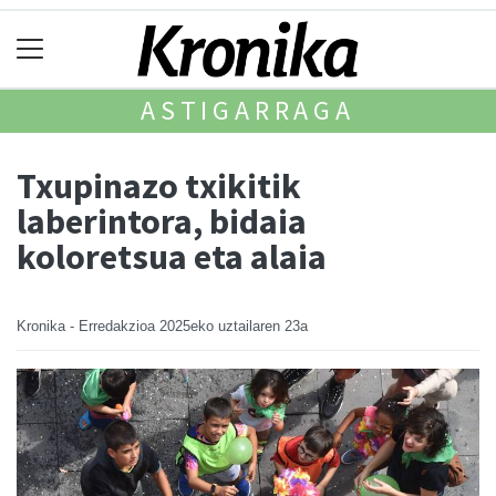
ASTIGARRAGA
Txupinazo txikitik
laberintora, bidaia
koloretsua eta alaia
Kronika - Erredakzioa
2025eko uztailaren 23a