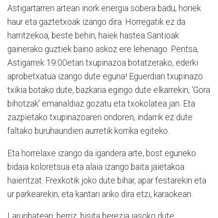
Astigartarren artean inork energia sobera badu, horiek
haur eta gaztetxoak izango dira. Horregatik ez da
harritzekoa, beste behin, haiek hastea Santioak
gainerako guztiek baino askoz ere lehenago. Pentsa,
Astigarrek 19:00etan txupinazoa botatzerako, ederki
aprobetxatua izango dute eguna! Eguerdian txupinazo
txikia botako dute, bazkaria egingo dute elkarrekin, 'Gora
bihotzak' emanaldiaz gozatu eta txokolatea jan. Eta
zazpietako txupinazoaren ondoren, indarrik ez dute
faltako buruhaundien aurretik korrika egiteko.
Eta horrelaxe izango da igandera arte, bost eguneko
bidaia koloretsua eta alaia izango baita jaietakoa
haientzat. Frexkotik joko dute bihar, apar festarekin eta
ur parkearekin; eta kantari ariko dira etzi, karaokean.
Larunbatean, berriz, bisita berezia jasoko dute