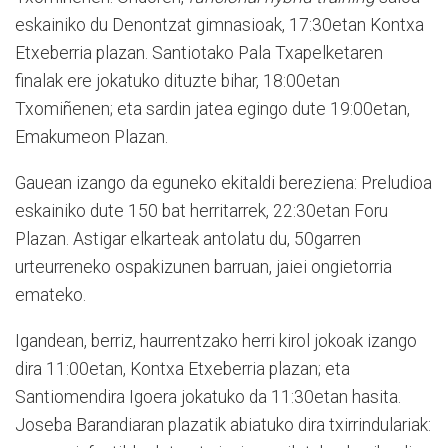
eskainiko du Denontzat gimnasioak, 17:30etan Kontxa
Etxeberria plazan. Santiotako Pala Txapelketaren
finalak ere jokatuko dituzte bihar, 18:00etan
Txomiñenen; eta sardin jatea egingo dute 19:00etan,
Emakumeon Plazan.
Gauean izango da eguneko ek­italdi bereziena: Preludioa
es­kainiko dute 150 bat herritarrek, 22:30etan Foru
Plazan. Asti­gar elkarteak antolatu du, 50garren
urteurreneko ospakizunen barruan, jaiei ongietorria
emateko.
Igandean, berriz, haurrentzako herri kirol jokoak izango
dira 11:00etan, Kontxa Etxeberria plazan; eta
Santiomendira Igoera jokatuko da 11:30etan hasita.
Joseba Barandiaran plazatik abiatuko dira txirrindulariak: