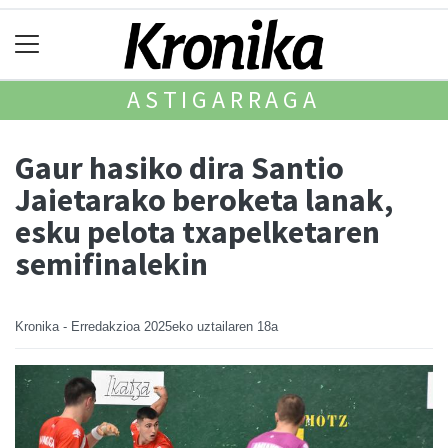
ASTIGARRAGA
Gaur hasiko dira Santio
Jaietarako beroketa lanak,
esku pelota txapelketaren
semifinalekin
Kronika - Erredakzioa
2025eko uztailaren 18a