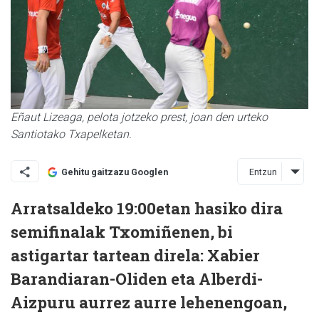
Eñaut Lizeaga, pelota jotzeko prest, joan den urteko
Santiotako Txapelketan.
Entzun
Gehitu gaitzazu Googlen
Arratsaldeko 19:00etan hasiko dira
semifinalak Txomiñenen, bi
astigartar tartean direla: Xabier
Barandiaran-Oliden eta Alberdi-
Aizpuru aurrez aurre lehenengoan,