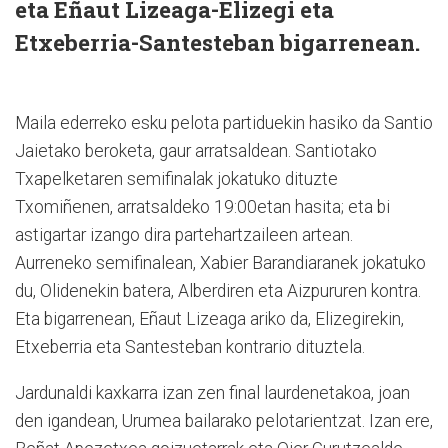
eta Eñaut Lizeaga-Elizegi eta
Etxeberria-Santesteban bigarrenean.
Maila ederreko esku pelota partiduekin hasiko da Santio
Jaietako beroketa, gaur arratsaldean. Santiotako
Txapelketaren semifinalak jokatuko dituzte
Txomiñenen, arratsaldeko 19:00etan hasita; eta bi
astigartar izango dira partehartzaileen artean.
Aurreneko semifinalean, Xabier Barandiaranek jokatuko
du, Olidenekin batera, Alberdiren eta Aizpururen kontra.
Eta bigarrenean, Eñaut Lizeaga ariko da, Elizegirekin,
Etxeberria eta Santesteban kontrario dituztela.
Jardunaldi kaxkarra izan zen final laurdenetakoa, joan
den igandean, Urumea bailarako pelotarientzat. Izan ere,