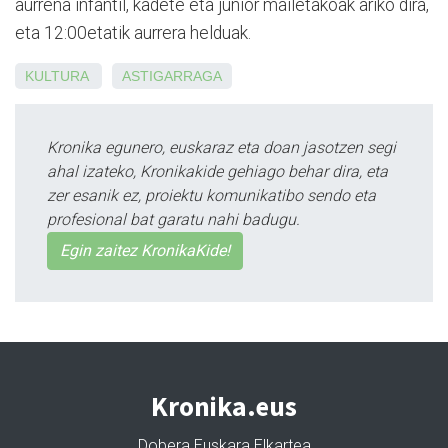
aurrena infantil, kadete eta junior mailetakoak ariko dira,
eta 12:00etatik aurrera helduak
.
KULTURA
ASTIGARRAGA
Kronika egunero, euskaraz eta doan jasotzen segi
ahal izateko, Kronikakide gehiago behar dira, eta
zer esanik ez, proiektu komunikatibo sendo eta
profesional bat garatu nahi badugu.
Egin zaitez KronikaKide!
Kronika.eus
Dobera Euskara Elkartea