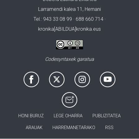
Larramendi kalea 11, Hernani
Tel.: 943 33 08 99 · 688 660 714 ·
kronika[ABILDUA]kronika.eus
Codesyntaxek garatua
HONI BURUZ
LEGE OHARRA
PUBLIZITATEA
ARAUAK
HARREMANETARAKO
RSS