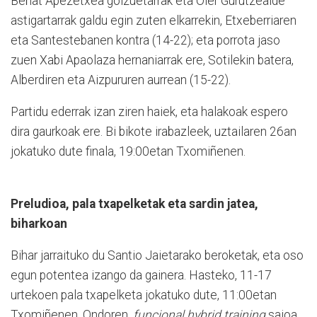
Beñat Apezetxea goizuetarrak eta Oier Gurutzealde
astigartarrak galdu egin zuten elkarrekin, Etxeberriaren
eta Santestebanen kontra (14-22); eta porrota jaso
zuen Xabi Apaolaza hernaniarrak ere, Sotilekin batera,
Alberdiren eta Aizpururen aurrean (15-22).
Partidu ederrak izan ziren haiek, eta halakoak espero
dira gaurkoak ere. Bi bikote irabazleek, uztailaren 26an
jokatuko dute finala, 19:00etan Txomiñenen.
Preludioa, pala txapelketak eta sardin jatea,
biharkoan
Bihar jarraituko du Santio Jaietarako beroketak, eta oso
egun po­tentea izango da gainera. Hasteko, 11-17
urtekoen pala txapelketa jokatuko dute, 11:00etan
Txomiñenen. Ondoren,
funcional hybrid training
saioa