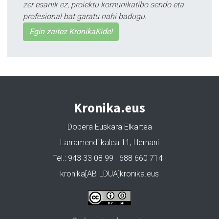
zer esanik ez, proiektu komunikatibo sendo eta
profesional bat garatu nahi badugu.
Egin zaitez KronikaKide!
Kronika.eus
Dobera Euskara Elkartea
Larramendi kalea 11, Hernani
Tel.: 943 33 08 99 · 688 660 714 ·
kronika[ABILDUA]kronika.eus