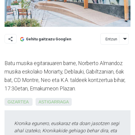
Entzun
Gehitu gaitzazu Googlen
Batu musika egitarauaren barne, Norberto Almandoz
musika eskolako Moriarty, Deblauki, Gabiltzanian, 6ak
bat, CD Montre, Neo eta K.A. taldeek kontzertua bihar,
17:30etan, Emakumeon Plazan.
GIZARTEA
ASTIGARRAGA
Kronika egunero, euskaraz eta doan jasotzen segi
ahal izateko, Kronikakide gehiago behar dira, eta