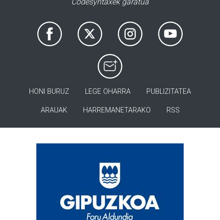
Codesyntaxek garatua
HONI BURUZ
LEGE OHARRA
PUBLIZITATEA
ARAUAK
HARREMANETARAKO
RSS