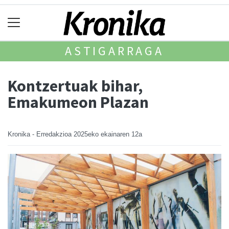
ASTIGARRAGA
Kontzertuak bihar,
Emakumeon Plazan
Kronika - Erredakzioa
2025eko ekainaren 12a