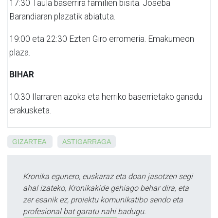
17:30
Taula baserrira familien bisita. Joseba
Barandiaran plazatik abiatuta.
19:00 eta 22:30
Ezten Giro erromeria. Emakumeon
plaza.
BIHAR
10:30
Ilarraren azoka eta herriko baserrietako ganadu
erakusketa.
GIZARTEA
ASTIGARRAGA
Kronika egunero, euskaraz eta doan jasotzen segi
ahal izateko, Kronikakide gehiago behar dira, eta
zer esanik ez, proiektu komunikatibo sendo eta
profesional bat garatu nahi badugu.