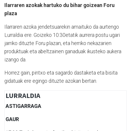
Ilarraren azokak hartuko du bihar goizean Foru
plaza
Ilarraren azoka jendetsuarekin amaituko da aurtengo
Lurraldia ere. Goizeko 10:30etatik aurrera postu ugari
jarriko dituzte Foru plazan, eta herriko nekazarien
produktuak eta abeltzainen ganaduak ikusteko aukera
izango da.
Horrez gain, pintxo eta sagardo dastaketa eta bisita
gidatuak ere egingo dituzte azokan bertan.
LURRALDIA
ASTIGARRAGA
GAUR