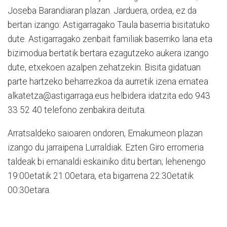
Joseba Barandiaran plazan. Jarduera, ordea, ez da
bertan izango: Astigarragako Taula baserria bisitatuko
dute. Astigarragako zenbait familiak baserriko lana eta
bizimodua bertatik bertara ezagutzeko aukera izango
dute, etxekoen azalpen zehatzekin. Bisita gidatuan
parte hartzeko beharrezkoa da aurretik izena ematea
alkatetza@astigarraga.eus helbidera idatzita edo 943
33 52 40 telefono zenbakira deituta.
Arratsaldeko saioaren ondoren, Emakumeon plazan
izango du jarraipena Lurraldiak. Ezten Giro erromeria
taldeak bi emanaldi eskainiko ditu bertan; lehenengo
19:00etatik 21:00etara, eta bigarrena 22:30etatik
00:30etara.