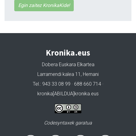
Egin zaitez KronikaKide!
Kronika.eus
Dobera Euskara Elkartea
Larramendi kalea 11, Hernani
Tel.: 943 33 08 99 · 688 660 714 ·
kronika[ABILDUA]kronika.eus
Codesyntaxek garatua