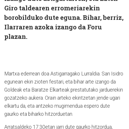
Giro taldearen erromeriarekin
borobilduko dute eguna. Bihar, berriz,
Ilarraren azoka izango da Foru
plazan.
Martxa ederrean doa Astigarragako Lurraldia. San Isidro
egunean ekin zioten festari, eta bihar arte izango da
Goldeak eta Baratze Elkarteak prestatutako jarduerekin
gozatzeko aukera. Orain arteko ekintzetan jende ugari
elkartu da, eta antzeko mugimendua espero dute
gaurko eta biharko hitzorduetan.
Arratsaldeko 17:30etan jarri dute gaurko hitzordua,