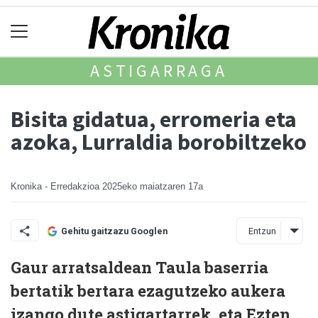
ASTIGARRAGA
Bisita gidatua, erromeria eta
azoka, Lurraldia borobiltzeko
Kronika - Erredakzioa
2025eko maiatzaren 17a
Entzun
Gehitu gaitzazu Googlen
Gaur arratsaldean Taula baserria
bertatik bertara ezagutzeko aukera
izango dute astigartarrek, eta Ezten