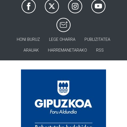
HONI BURUZ
LEGE OHARRA
PUBLIZITATEA
ARAUAK
HARREMANETARAKO
RSS