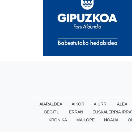
AIARALDEA
AIKOR
AIURRI
ALEA
BEGITU
ERRAN
EUSKALERRIA IRRA
KRONIKA
MAILOPE
NOAUA
O