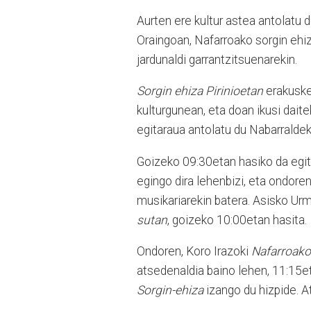
Aurten ere kultur astea antolatu 
Oraingoan, Nafarroako sorgin ehiz
jardunaldi garrantzitsuenarekin.
Sorgin ehiza Pirinioetan
erakusket
kulturgunean, eta doan ikusi daite
egitaraua antolatu du Nabarraldek
Goizeko 09:30etan hasiko da egit
egingo dira lehenbizi, eta ondore
musikariarekin batera. Asisko Urm
sutan
, goizeko 10:00etan hasita.
Ondoren, Koro Irazoki
Nafarroako
atsedenaldia baino lehen, 11:15e
Sorgin-ehiza
izango du hizpide. A