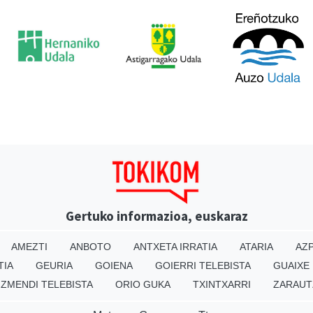
Gertuko informazioa, euskaraz
AMEZTI
ANBOTO
ANTXETA IRRATIA
ATARIA
AZP
TIA
GEURIA
GOIENA
GOIERRI TELEBISTA
GUAIXE
IZMENDI TELEBISTA
ORIO GUKA
TXINTXARRI
ZARAUT