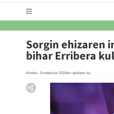
Sorgin ehizaren 
bihar Erribera k
Kronika - Erredakzioa
2025eko apirilaren 4a