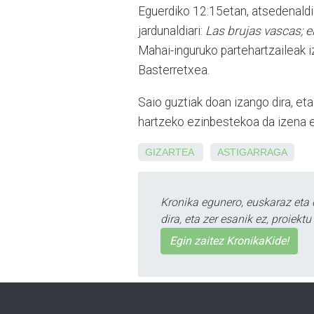
Eguerdiko 12:15etan, atsedenald
jardunaldiari:
Las brujas vascas; en
Mahai-inguruko partehartzaileak i
Basterretxea.
Saio guztiak doan izango dira, eta
hartzeko ezinbestekoa da izena 
GIZARTEA
ASTIGARRAGA
Kronika egunero, euskaraz eta 
dira, eta zer esanik ez, proiek
Egin zaitez KronikaKide!