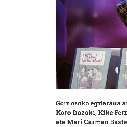
Goiz osoko egitaraua 
Koro Irazoki, Kike Fer
eta Mari Carmen Baster