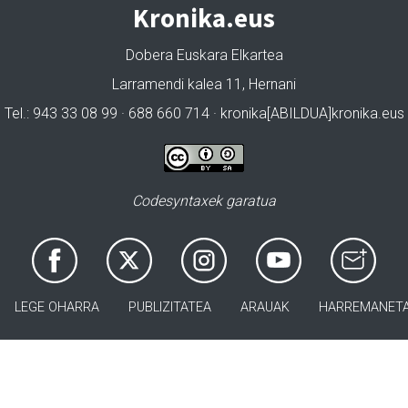
Kronika.eus
Dobera Euskara Elkartea
Larramendi kalea 11, Hernani
Tel.: 943 33 08 99 · 688 660 714 · kronika[ABILDUA]kronika.eus
Codesyntaxek garatua
LEGE OHARRA
PUBLIZITATEA
ARAUAK
HARREMANET