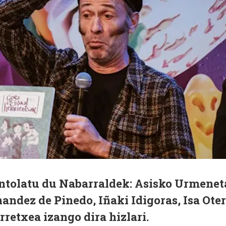
antolatu du Nabarraldek: Asisko Urmenet
nandez de Pinedo, Iñaki Idigoras, Isa Ote
retxea izango dira hizlari.