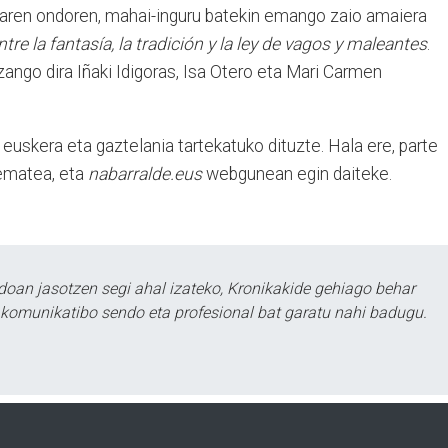
iaren ondoren, mahai-inguru batekin emango zaio amaiera
tre la fantasía, la tradición y la ley de vagos y maleantes
.
zango dira Iñaki Idigoras, Isa Otero eta Mari Carmen
 euskera eta gaztelania tartekatuko dituzte. Hala ere, parte
ematea, eta
nabarralde.eus
webgunean egin daiteke
.
doan jasotzen segi ahal izateko, Kronikakide gehiago behar
tu komunikatibo sendo eta profesional bat garatu nahi badugu.