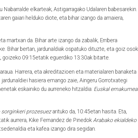
du Nabarralde elkarteak, Astigarragako Udalaren babesarekin.
aren gaiari helduko diote, eta bihar izango da amaiera,
a martxan da. Bihar arte izango da zabalik, Erribera
ke. Bihar bertan, jardunaldiak ospatuko dituzte, eta goiz oso
, goizeko 09:15etatik eguerdiko 13:30ak bitarte.
araua. Harrera, eta akreditazioen eta materialaren banaketa
n jardunaldiei hasiera emango zaie, Aingeru Gorrotxategi
enetak eskainiko du aurreneko hitzaldia:
Euskal emakumea
 sorginkeri prozesuez
arituko da, 10:45etan hasita. Eta,
tatik aurrera, Kike Fernandez de Pinedok
Arabako ekialdeko
tsedenaldia eta kafea izango dira segidan.