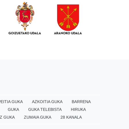
EITIA GUKA
AZKOITIA GUKA
BARRENA
GUKA
GUKA TELEBISTA
HIRUKA
Z GUKA
ZUMAIA GUKA
28 KANALA