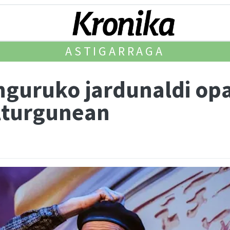
ASTIGARRAGA
inguruko jardunaldi op
ulturgunean