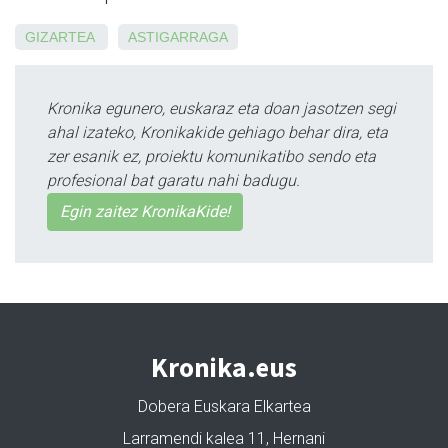
GIZARTEA
ASTIGARRAGA
Kronika egunero, euskaraz eta doan jasotzen segi
ahal izateko, Kronikakide gehiago behar dira, eta
zer esanik ez, proiektu komunikatibo sendo eta
profesional bat garatu nahi badugu.
Egin zaitez KronikaKide!
Kronika.eus
Dobera Euskara Elkartea
Larramendi kalea 11, Hernani