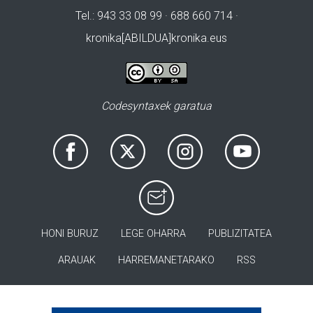
Tel.: 943 33 08 99 · 688 660 714 ·
kronika[ABILDUA]kronika.eus
Codesyntaxek garatua
HONI BURUZ
LEGE OHARRA
PUBLIZITATEA
ARAUAK
HARREMANETARAKO
RSS