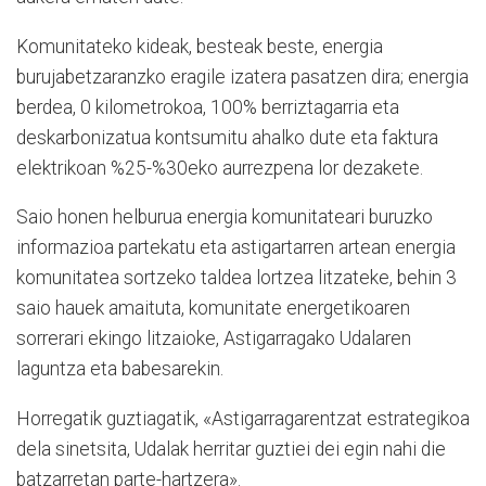
Komunitateko kideak, besteak beste, energia
burujabetzaranzko eragile izatera pasatzen dira; energia
berdea, 0 kilometrokoa, 100% berriztagarria eta
deskarbonizatua kontsumitu ahalko dute eta faktura
elektrikoan %25-%30eko aurrezpena lor dezakete.
Saio honen helburua energia komunitateari buruzko
informazioa partekatu eta astigartarren artean energia
komunitatea sortzeko taldea lortzea litzateke, behin 3
saio hauek amaituta, komunitate energetikoaren
sorrerari ekingo litzaioke, Astigarragako Udalaren
laguntza eta babesarekin.
Horregatik guztiagatik, «Astigarragarentzat estrategikoa
dela sinetsita, Udalak herritar guztiei dei egin nahi die
batzarretan parte-hartzera».