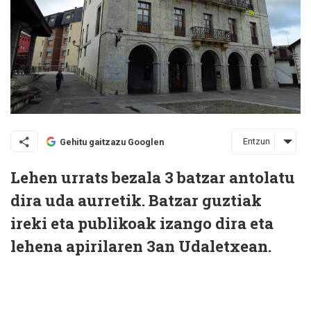
Entzun
Gehitu gaitzazu Googlen
Lehen urrats bezala 3 batzar antolatu
dira uda aurretik. Batzar guztiak
ireki eta publikoak izango dira eta
lehena apirilaren 3an Udaletxean.