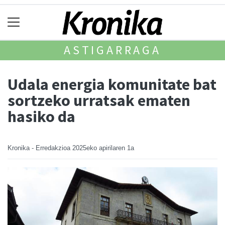
ASTIGARRAGA
Udala energia komunitate bat
sortzeko urratsak ematen
hasiko da
Kronika - Erredakzioa
2025eko apirilaren 1a