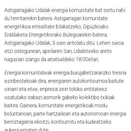
Astigarragako Udalak energia komunitate bat sortu nahi
du herritarrekin batera. Astigarragan komunitate
energetikoa errealitate bilakatzeko, Gipuzkoako
Eraldaketa Energetikorako Bulegoarekin batera,
Astigarragako Udalak, 3 saio antolatu ditu. Lehen saioa
etzi ostegunean, apirilaren 3an, Udaletxeko areto
nagusian izango da arratsaldeko 18:00etan.
Energia komunitateak energia burujabetzaranzko tresna
ezinbestekoak dira, energiaren autokontsumoa baitute
oinarri eta etxe, enpresa zein tokiko entitateez
osatutako irabazi asmorik gabeko kolektibo txikiak
baitira. Gainera, komunitate energetikoak modu
boluntarioan, parte-hartzailean eta autonomoan energia
berriztagarria ekoitzi, kontsumitu eta kudeatzeko
aukera ematen dute.