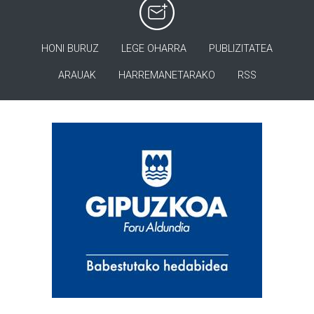
HONI BURUZ
LEGE OHARRA
PUBLIZITATEA
ARAUAK
HARREMANETARAKO
RSS