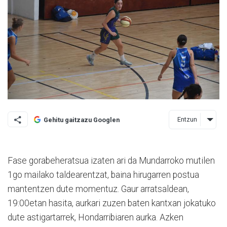
Entzun
Gehitu gaitzazu Googlen
Fase gorabeheratsua izaten ari da Mundarroko mutilen
1go mailako taldearentzat, baina hirugarren postua
mantentzen dute momentuz. Gaur arratsaldean,
19:00etan hasita, aurkari zuzen baten kantxan jokatuko
dute astigartarrek, Hondarribiaren aurka. Azken