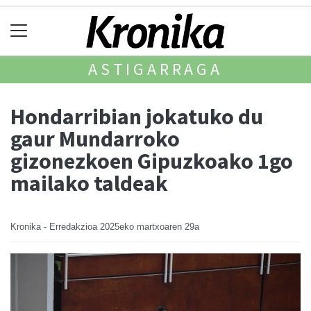
ASTIGARRAGA
Hondarribian jokatuko du
gaur Mundarroko
gizonezkoen Gipuzkoako 1go
mailako taldeak
Kronika - Erredakzioa
2025eko martxoaren 29a