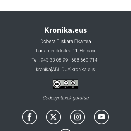
Kronika.eus
Dobera Euskara Elkartea
Larramendi kalea 11, Hernani
Tel.: 943 33 08 99 · 688 660 714 ·
kronika[ABILDUA]kronika.eus
Codesyntaxek garatua