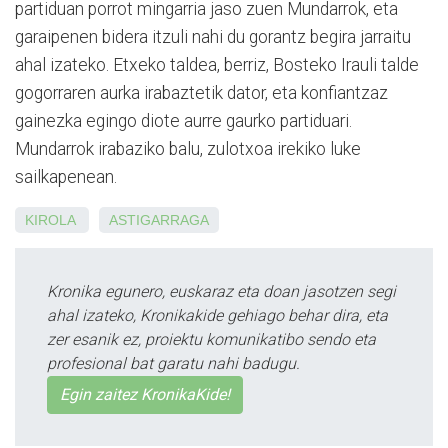
partiduan porrot mingarria jaso zuen Mundarrok, eta
garaipenen bidera itzuli nahi du gorantz begira jarraitu
ahal izateko. Etxeko taldea, berriz, Bosteko Irauli talde
gogorraren aurka irabaztetik dator, eta konfiantzaz
gainezka egingo diote aurre gaurko partiduari.
Mundarrok irabaziko balu, zulotxoa irekiko luke
sailkapenean.
KIROLA
ASTIGARRAGA
Kronika egunero, euskaraz eta doan jasotzen segi
ahal izateko, Kronikakide gehiago behar dira, eta
zer esanik ez, proiektu komunikatibo sendo eta
profesional bat garatu nahi badugu.
Egin zaitez KronikaKide!