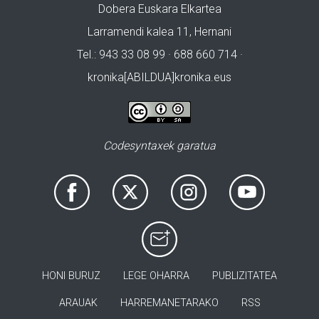
Dobera Euskara Elkartea
Larramendi kalea 11, Hernani
Tel.: 943 33 08 99 · 688 660 714 ·
kronika[ABILDUA]kronika.eus
Codesyntaxek garatua
HONI BURUZ
LEGE OHARRA
PUBLIZITATEA
ARAUAK
HARREMANETARAKO
RSS