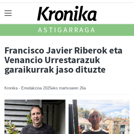
ASTIGARRAGA
Francisco Javier Riberok eta
Venancio Urrestarazuk
garaikurrak jaso dituzte
Kronika - Erredakzioa
2025eko martxoaren 26a