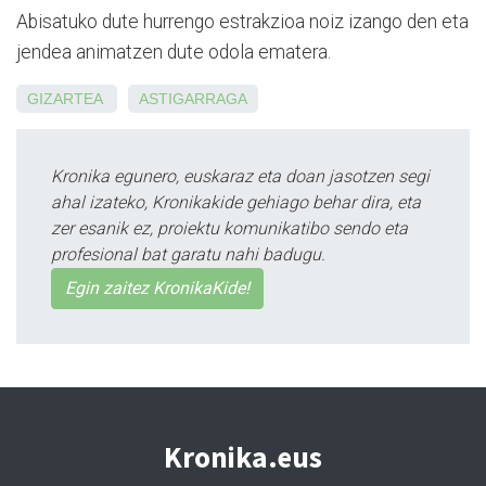
Abisatuko dute hurrengo estrakzioa noiz izango den eta
jendea animatzen dute odola ematera.
GIZARTEA
ASTIGARRAGA
Kronika egunero, euskaraz eta doan jasotzen segi
ahal izateko, Kronikakide gehiago behar dira, eta
zer esanik ez, proiektu komunikatibo sendo eta
profesional bat garatu nahi badugu.
Egin zaitez KronikaKide!
Kronika.eus