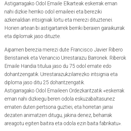
Astigarragako Odol Emaile Elkarteak eskerrak eman
nahi dizkie herriko odol emaileei eta bereziki
azkenaldian intsigniak lortu eta merezi dituztenei.
Horien artean bi astigartarrek berriki beraien garaikurrak
eta diplomak jaso dituzte.
Aipamen berezia merezi dute Francisco Javier Ribero
Beristainek eta Venancio Urrestarazu Barronek. Riberok
Emaile Handia titulua jaso du 75 odol emate edo
dohantzengatik. Urrestarazukzilarrezko intsignia eta
diploma jaso ditu 25 dohantzengatik.
Astigarragako Odol Emaileen Ordezkaritzatik «eskerrak
eman nahi dizkiegu beren odola eskuzabaltasunez
ematen duten pertsona guztiei, eta horretan jarrai
dezaten animatzen ditugu, jakina denez, beharrak
areagotu egiten baitira eta odola ezin baita fabrikatu».