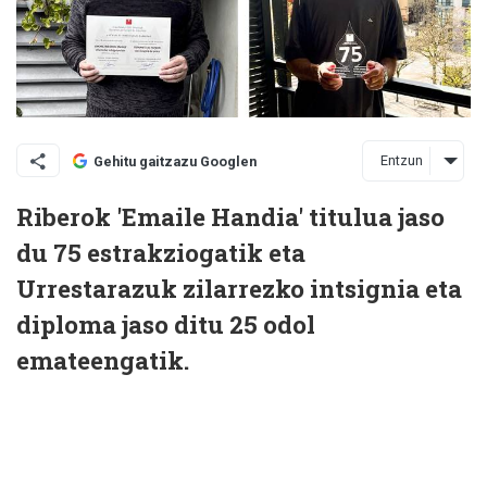
Entzun
Gehitu gaitzazu Googlen
Riberok 'Emaile Handia' titulua jaso
du 75 estrakziogatik eta
Urrestarazuk zilarrezko intsignia eta
diploma jaso ditu 25 odol
emateengatik.