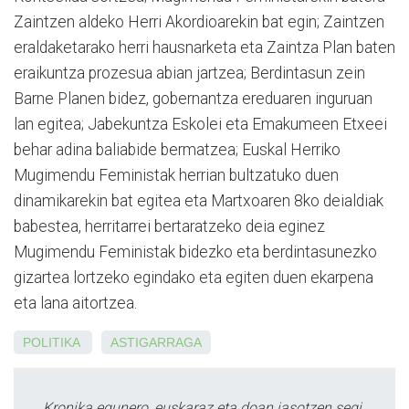
Zaintzen aldeko Herri Akordioarekin bat egin; Zaintzen
eraldaketarako herri hausnarketa eta Zaintza Plan baten
eraikuntza prozesua abian jartzea; Berdintasun zein
Barne Planen bidez, gobernantza ereduaren inguruan
lan egitea; Jabekuntza Eskolei eta Emakumeen Etxeei
behar adina baliabide bermatzea; Euskal Herriko
Mugimendu Feministak herrian bultzatuko duen
dinamikarekin bat egitea eta Martxoaren 8ko deialdiak
babestea, herritarrei bertaratzeko deia eginez
Mugimendu Feministak bidezko eta berdintasunezko
gizartea lortzeko egindako eta egiten duen ekarpena
eta lana aitortzea.
POLITIKA
ASTIGARRAGA
Kronika egunero, euskaraz eta doan jasotzen segi