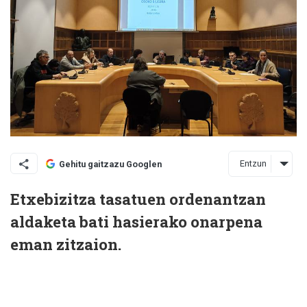
Entzun
Gehitu gaitzazu Googlen
Etxebizitza tasatuen ordenantzan
aldaketa bati hasierako onarpena
eman zitzaion.