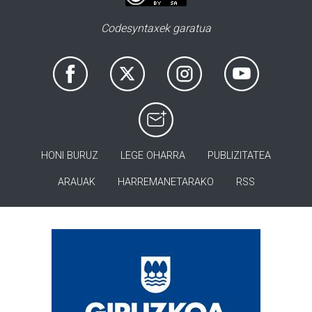
Codesyntaxek garatua
HONI BURUZ
LEGE OHARRA
PUBLIZITATEA
ARAUAK
HARREMANETARAKO
RSS