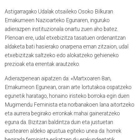
Astigarragako Udalak otsaileko Osoko Bilkuran
Emakumeen Nazioarteko Egunaren, inguruko
adierazpen instituzionala onartu zuen aho batez.
Plenoan ere, udal etxebizitza tasatuen ordenantzan
aldaketa bati hasierako onarpena eman zitzaion, udal
etxebizitzak saltzeko edo alokatzeko gehieneko
prezioak eta errentak arautzeko.
Adierazpenean aipatzen da: «Martxoaren 8an,
Emakumeon Egunean, orain arte lortutakoa ospatzeko
egunetik haratago, honaino iristeko borroka egin duen
Mugimendu Feminista eta norbanakoen lana aitortzeko
eta aurrera begirako erronkak mahai gaineratzeko
eguna da. Bizitzari baldintza duin eta justuetan
eustearen aldeko apustua egiteko unea da: horrek
begirada feminista eskatzen du erakundeetatik