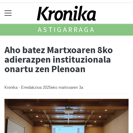
ASTIGARRAGA
Aho batez Martxoaren 8ko
adierazpen instituzionala
onartu zen Plenoan
Kronika - Erredakzioa
2025eko martxoaren 3a