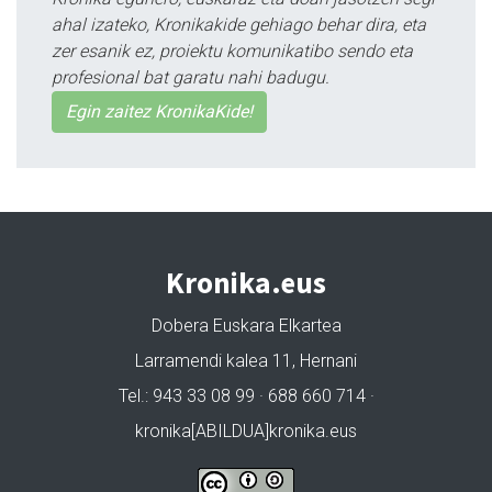
ahal izateko, Kronikakide gehiago behar dira, eta
zer esanik ez, proiektu komunikatibo sendo eta
profesional bat garatu nahi badugu.
Egin zaitez KronikaKide!
Kronika.eus
Dobera Euskara Elkartea
Larramendi kalea 11, Hernani
Tel.: 943 33 08 99 · 688 660 714 ·
kronika[ABILDUA]kronika.eus