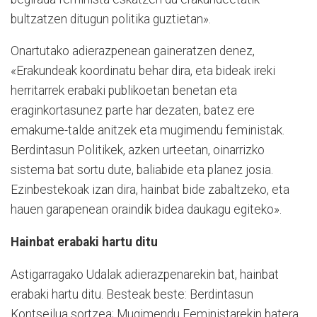
bultzatzen ditugun politika guztietan».
Onartutako adierazpenean gaineratzen denez,
«Erakundeak koordinatu behar dira, eta bideak ireki
herritarrek erabaki publikoetan benetan eta
eraginkortasunez parte har dezaten, batez ere
emakume-talde anitzek eta mugimendu feministak.
Berdintasun Politikek, azken urteetan, oinarrizko
sistema bat sortu dute, baliabide eta planez josia.
Ezinbestekoak izan dira, hainbat bide zabaltzeko, eta
hauen garapenean oraindik bidea daukagu egiteko».
Hainbat erabaki hartu ditu
Astigarragako Udalak adierazpenarekin bat, hainbat
erabaki hartu ditu. Besteak beste: Berdintasun
Kontseilua sortzea; Mugimendu Feministarekin batera