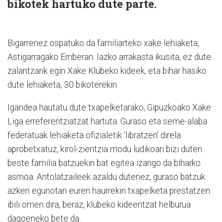
bikotek hartuko dute parte.
Bigarrenez ospatuko da familiarteko xake lehiaketa,
Astigarragako Erriberan. Iazko arrakasta ikusita, ez dute
zalantzarik egin Xake Klubeko kideek, eta bihar hasiko
dute lehiaketa, 30 bikoterekin.
Igandea hautatu dute txapelketarako, Gipuzkoako Xake
Liga erreferentziatzat hartuta. Guraso eta seme-alaba
federatuak lehiaketa ofizialetik 'libratzen' direla
aprobetxatuz, kirol-zientzia modu ludikoan bizi duten
beste familia batzuekin bat egitea izango da biharko
asmoa. Antolatzaileek azaldu dutenez, guraso batzuk
azken egunotan euren haurrekin txapelketa prestatzen
ibili omen dira, beraz, klubeko kideentzat helburua
dagoeneko bete da.