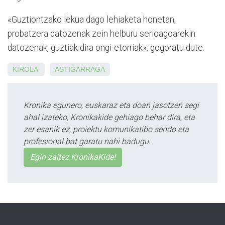
«Guztiontzako lekua dago lehiaketa honetan,
probatzera datozenak zein helburu serioagoarekin
datozenak, guztiak dira ongi-etorriak», gogoratu dute.
KIROLA
ASTIGARRAGA
Kronika egunero, euskaraz eta doan jasotzen segi
ahal izateko, Kronikakide gehiago behar dira, eta
zer esanik ez, proiektu komunikatibo sendo eta
profesional bat garatu nahi badugu.
Egin zaitez KronikaKide!