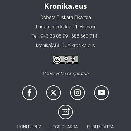
Kronika.eus
Dobera Euskara Elkartea
Larramendi kalea 11, Hernani
Tel.: 943 33 08 99 · 688 660 714 ·
kronika[ABILDUA]kronika.eus
Codesyntaxek garatua
HONI BURUZ
LEGE OHARRA
PUBLIZITATEA