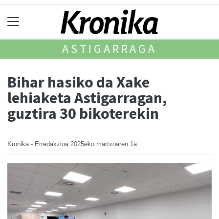
ASTIGARRAGA
Bihar hasiko da Xake
lehiaketa Astigarragan,
guztira 30 bikoterekin
Kronika - Erredakzioa
2025eko martxoaren 1a