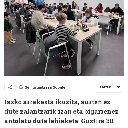
Entzun
Gehitu gaitzazu Googlen
Iazko arrakasta ikusita, aurten ez
dute zalantzarik izan eta bigarrenez
antolatu dute lehiaketa. Guztira 30