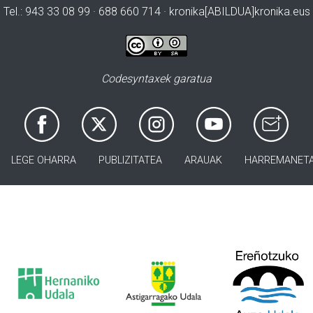
Tel.: 943 33 08 99 · 688 660 714 · kronika[ABILDUA]kronika.eus
Codesyntaxek garatua
LEGE OHARRA
PUBLIZITATEA
ARAUAK
HARREMANET