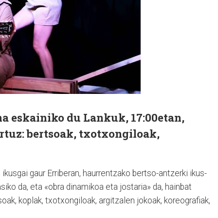
na eskainiko du Lankuk, 17:00etan,
tuz: bertsoak, txotxongiloak,
ikusgai gaur Erriberan, haurrentzako bertso-antzerki ikus­
siko da, eta «obra dinamikoa eta jostaria» da, hainbat
ak, koplak, txotxongiloak, argitzalen jokoak, koreografiak,