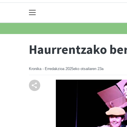
Haurrentzako ber
Kronika - Erredakzioa
2025eko otsailaren 23a