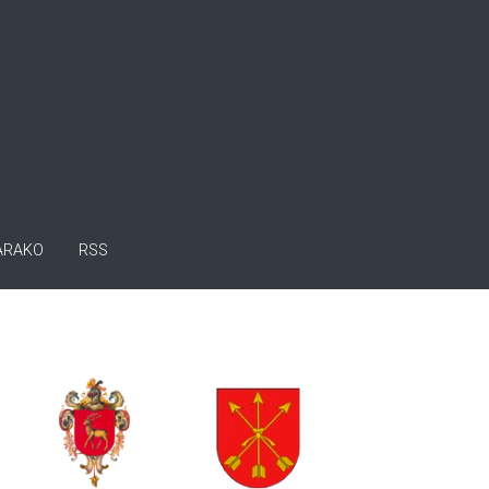
ARAKO
RSS