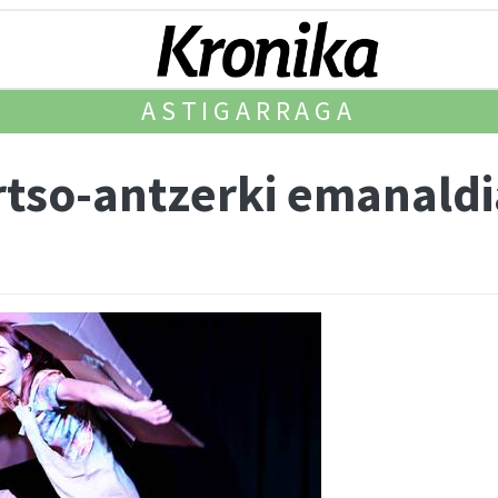
ASTIGARRAGA
tso-antzerki emanaldia