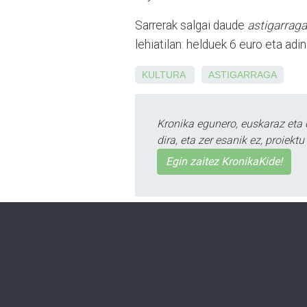
Sarrerak salgai daude
astigarrag
lehiatilan: helduek 6 euro eta adin
KULTURA
ASTIGARRAGA
Kronika egunero, euskaraz eta 
dira, eta zer esanik ez, proiek
Egin zaitez KronikaKide!