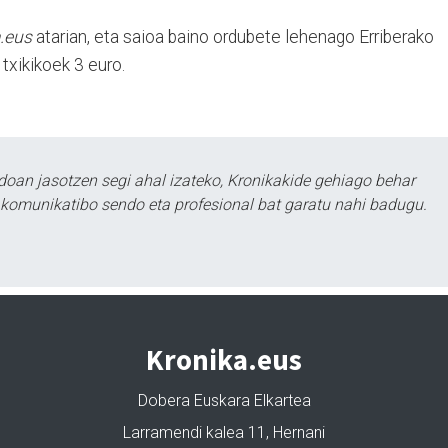
a.eus
atarian, eta saioa baino ordubete lehenago Erriberako
 txikikoek 3 euro.
doan jasotzen segi ahal izateko, Kronikakide gehiago behar
tu komunikatibo sendo eta profesional bat garatu nahi badugu.
Kronika.eus
Dobera Euskara Elkartea
Larramendi kalea 11, Hernani