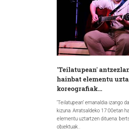
'Teilatupean' antzezla
hainbat elementu uztar
koreografiak...
'Teilatupean' emanaldia izango da 
kizuna. Arratsaldeko 17:00etan ha
elementu uztartzen dituena: bertso
objektuak...