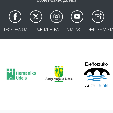
Codesyntaxek garatua
LEGE OHARRA
PUBLIZITATEA
ARAUAK
HARREMANET