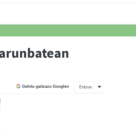
 larunbatean
Gehitu gaitzazu Googlen
Entzun