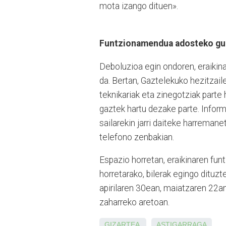
mota izango dituen
»
.
Funtzionamendua adosteko g
Deboluzioa egin ondoren, eraikin
da. Bertan, Gaztelekuko hezitzai
teknikariak eta zinegotziak parte 
gaztek hartu dezake parte. Inform
sailarekin jarri daiteke harremane
telefono zenbakian.
Espazio horretan, eraikinaren fu
horretarako, bilerak egingo dituz
apirilaren 30ean, maiatzaren 22an
zaharreko aretoan.
GIZARTEA
ASTIGARRAGA