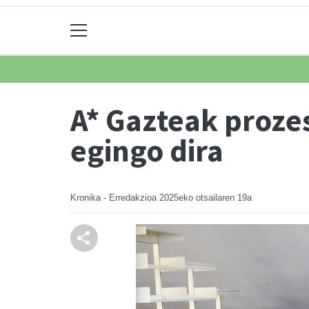
A* Gazteak proze
egingo dira
Kronika - Erredakzioa
2025eko otsailaren 19a