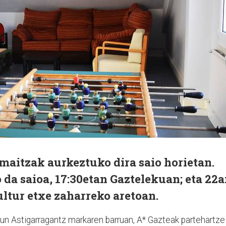
maitzak aurkeztuko dira saio horietan.
 da saioa, 17:30etan Gaztelekuan; eta 22
ultur etxe zaharreko aretoan.
n Astigarragantz markaren barruan, A* Gazteak partehartze