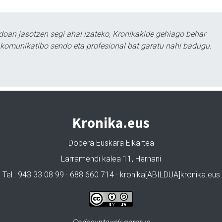
doan jasotzen segi ahal izateko, Kronikakide gehiago behar
tu komunikatibo sendo eta profesional bat garatu nahi badugu.
Kronika.eus
Dobera Euskara Elkartea
Larramendi kalea 11, Hernani
Tel.: 943 33 08 99 · 688 660 714 · kronika[ABILDUA]kronika.eus