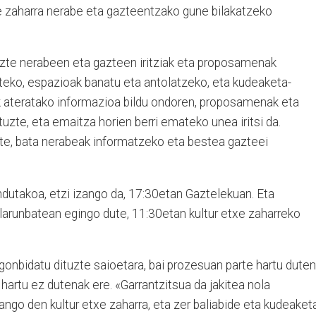
xe zaharra nerabe eta gazteentzako gune bilakatzeko
tuzte nerabeen eta gazteen iritziak eta proposamenak
teko, espazioak banatu eta antolatzeko, eta kudeaketa-
k ateratako informazioa bildu ondoren, proposamenak eta
tuzte, eta emaitza horien berri emateko unea iritsi da.
zte, bata nerabeak informatzeko eta bestea gazteei
utakoa, etzi izango da, 17:30etan Gaz­telekuan. Eta
 larunbatean egingo dute, 11:30etan kultur etxe zaharreko
gonbidatu dituzte saioetara, bai prozesuan parte hartu duten
e hartu ez dutenak ere.
«
Garrantzitsua da jakitea nola
ngo den kultur etxe zaharra, eta zer baliabide eta kudeaket