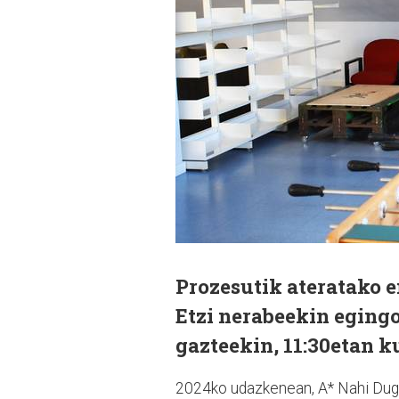
Prozesutik ateratako e
Etzi nerabeekin egingo
gazteekin, 11:30etan k
2024ko udazkenean, A* Nahi Dugu