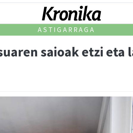
ASTIGARRAGA
suaren saioak etzi eta