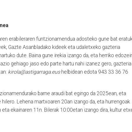
unea
aren erabileraren funtzionamendua adosteko gune bat eratu
leek, Gazte Asanbladako kideek eta udaletxeko gazteria
hartuko dute. Baina gune irekia izango da, eta herriko edozei
azio gehiago jaso edo parte hartu nahi izanez gero, gazteria
tan:
kirola@astigarraga.eus
helbidean edota 943 33 36 76
ntzionamendurako barne araudi bat egingo da 2025ean, eta
te hilero. Lehena martxoaren 20an izango da, eta hurrengoak
 eta ekainaren 11n. Bilerak 10:00etan izango dira, kultur etx