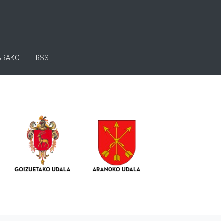
ARAKO
RSS