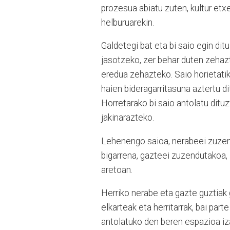
prozesua abiatu zuten, kultur et
helburuarekin.
Galdetegi bat eta bi saio egin di
jasotzeko, zer behar duten zehaz
eredua zehazteko. Saio horietati
haien bideragarritasuna aztertu di
Horretarako bi saio antolatu ditu
jakinarazteko.
Lehenengo saioa, nerabeei zuzend
bigarrena, gazteei zuzendutakoa,
aretoan.
Herriko nerabe eta gazte guztiak 
elkarteak eta herritarrak, bai part
antolatuko den beren espazioa iza