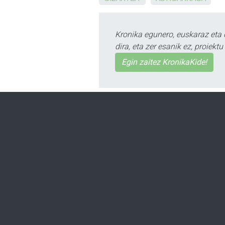
Kronika egunero, euskaraz eta 
dira, eta zer esanik ez, proiek
Egin zaitez KronikaKide!