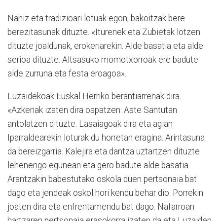
Nahiz eta tradizioari lotuak egon, bakoitzak bere
berezitasunak dituzte. «Iturenek eta Zubietak lotzen
dituzte joaldunak, erokeriarekin. Alde basatia eta alde
serioa dituzte. Altsasuko momotxorroak ere badute
alde zurruna eta festa eroagoa».
Luzaidekoak Euskal Herriko berantiarrenak dira.
«Azkenak izaten dira ospatzen. Aste Santutan
antolatzen dituzte. Lasaiagoak dira eta agian
Iparraldearekin loturak du horretan eragina. Arintasuna
da bereizgarria. Kalejira eta dantza uztartzen dituzte
lehenengo egunean eta gero badute alde basatia.
Arantzakin babestutako oskola duen pertsonaia bat
dago eta jendeak oskol hori kendu behar dio. Porrekin
joaten dira eta enfrentamendu bat dago. Nafarroan
hartzaren pertsonaia erasokorra izaten da eta Luzaiden