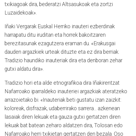
txikiagoak dira, bederatzi Altsasukoak eta zortzi
Luzaidekoak».
Iñaki Vergarak Euskal Herriko inauteri ezberdinak
harrapatu ditu iruditan eta horrek bakoitzaren
berezitasunak ezagutzera eraman du. «Erakusgai
dauden argazkiek urteak dituzte eta ez dira berriak.
Tradizio haundiko inauteriak dira eta denboran zehar
gutxi aldatu dira».
Tradizio hori eta alde etnografikoa dira Iñakirentzat
Nafarroako iparraldeko inauteriei argazkiak ateratzeko
arrazoietako bi. «Inauteriak beti gustatu izan zaizkit:
koloreak, disfrazak, udaberrirako sarrera... azkenean
lasaiak diren lekuak eta gauza gutxi gertatzen diren
lekuak bat batean zeharo aldatzen dira, Tolosan edo
Nafarroako herri txikietan gertatzen den bezala. Oso