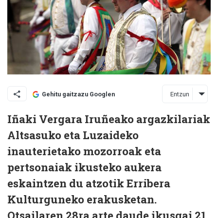
Entzun
Gehitu gaitzazu Googlen
Iñaki Vergara Iruñeako argazkilariak
Altsasuko eta Luzaideko
inauterietako mozorroak eta
pertsonaiak ikusteko aukera
eskaintzen du atzotik Erribera
Kulturguneko erakusketan.
Otsailaren 28ra arte daude ikusgai 21