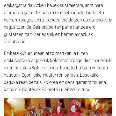
erakargarria da. Azken hauek sustraietara, antzinara
eramaten gaituzte, naturarekin lotuagoak daude eta
barnerakoiagoak dira. Jendea eraldatzen da eta erokeria
nagusitzen da. Gainera bertan parte hartzea ere
gustatzen zait. Zer esanik ez bertan argazkiak
ateratzea»
Erribera kulturgunean atzo martxan jarri zen
erakusketako argazkiak koloretan izango dira, inauteriak
diren bezala. «Koloreak indar haundia hartzen du festa
hauetan. Egon leike inauteriren batean, Lesakako
xaguxarrean bezala, kolorea ez dena garrantzitsuena,
baina nik inauteriak koloretan ulertzen ditut».