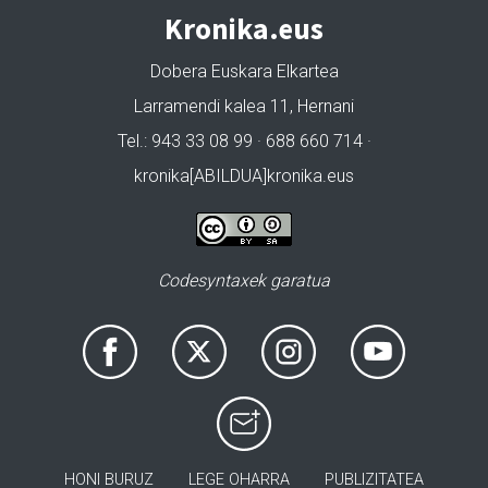
Kronika.eus
Dobera Euskara Elkartea
Larramendi kalea 11, Hernani
Tel.: 943 33 08 99 · 688 660 714 ·
kronika[ABILDUA]kronika.eus
Codesyntaxek garatua
HONI BURUZ
LEGE OHARRA
PUBLIZITATEA