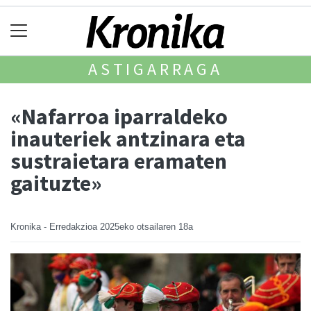
ASTIGARRAGA
«Nafarroa iparraldeko
inauteriek antzinara eta
sustraietara eramaten
gaituzte»
Kronika - Erredakzioa
2025eko otsailaren 18a