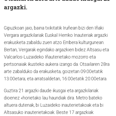
argazki.
Gipuzkoan jaio, baina txikitatik Iruñean bizi den Iñaki
Vergara argazkilariak Euskal Herriko Inauteriak argazki
erakusketa zabaldu zuen atzo Erribera kulturgunean.
Bertan, Vergarak egindako argazkien bidez Altsasu eta
Valcarlos-Luzaideko Iñauterietako mozorro eta
pertsonaiak ikusteko aukera izango da. Otsailaren 28ra
arte zabalduko da erakusketa; goizetan 09:00etatik
13:00etara; eta arratsaldetan, 16:00etatik 20:00etara.
Guztira 21 argazki daude ikusgai eta argazkilariak
dioenez «horietako lau haundiak dira. Metro bateko
altuera dutenak, bi Luzaideko inauterietakoak eta bi
Altsasuko inauterietakoak. Beste 17 argazkiak