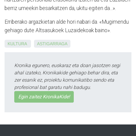
berriz umeekin besarkatzen da, ukitu egiten da...».
Erriberako argazkietan alde hori nabari da. «Mugimendu
gehiago dute Altsasukoek Luzaidekoak baino».
KULTURA
ASTIGARRAGA
Kronika egunero, euskaraz eta doan jasotzen segi
ahal izateko, Kronikakide gehiago behar dira, eta
zer esanik ez, proiektu komunikatibo sendo eta
profesional bat garatu nahi badugu.
Egin zaitez KronikaKide!