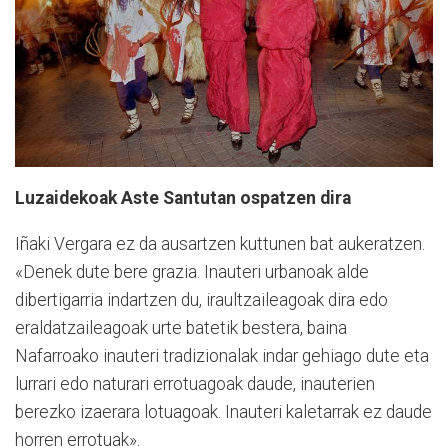
Luzaidekoak Aste Santutan ospatzen dira
Iñaki Vergara ez da ausartzen kuttunen bat aukeratzen.
«Denek dute bere grazia. Inauteri urbanoak alde
dibertigarria indartzen du, iraultzaileagoak dira edo
eraldatzaileagoak urte batetik bestera, baina
Nafarroako inauteri tradizionalak indar gehiago dute eta
lurrari edo naturari errotuagoak daude, inauterien
berezko izaerara lotuagoak. Inauteri kaletarrak ez daude
horren errotuak».